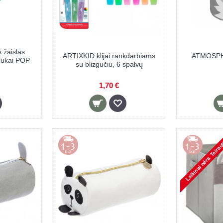
 žaislas
ARTIXKID klijai rankdarbiams
ATMOSPH
iukai POP
su blizgučiu, 6 spalvų
1,70 €