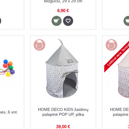
blizgučiu, 29 x 29 cm
6,90 €
HOME DECO KIDS žaidimų
HOME DEC
ės, 6 vnt.
palapinė POP UP, pilka
palapinė
39,00 €