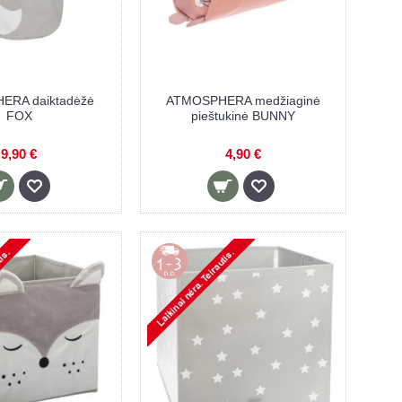
ERA daiktadėžė
ATMOSPHERA medžiaginė
FOX
pieštukinė BUNNY
9,90 €
4,90 €