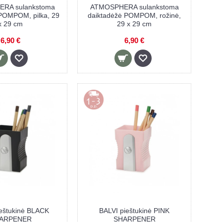
RA sulankstoma
ATMOSPHERA sulankstoma
POMPOM, pilka, 29
daiktadėžė POMPOM, rožinė,
x 29 cm
29 x 29 cm
6,90 €
6,90 €
eštukinė BLACK
BALVI pieštukinė PINK
ARPENER
SHARPENER