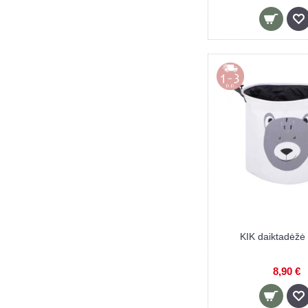
KIK daiktadėž
8,90 €