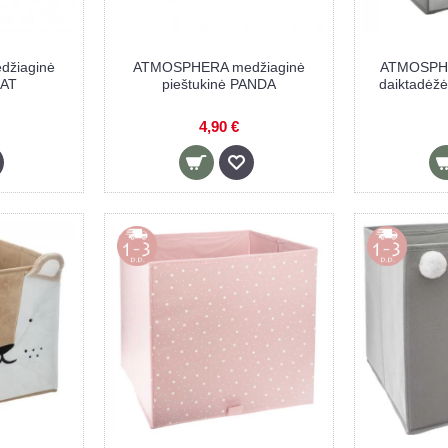
žiaginė
ATMOSPHERA medžiaginė
ATMOSPHE
CAT
pieštukinė PANDA
daiktadėž
4,90 €