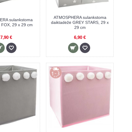
ATMOSPHERA sulankstoma
RA sulankstoma
daiktadėžė GREY STARS, 29 x
ė FOX, 29 x 29 cm
29 cm
7,90 €
6,90 €