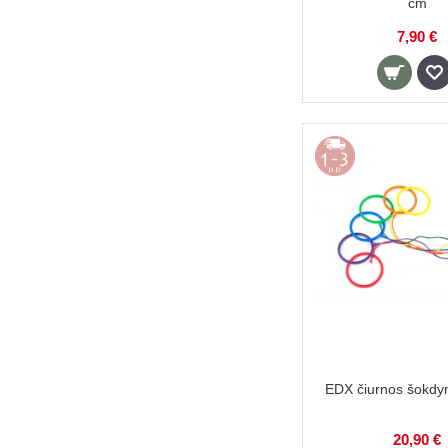
cm
7,90 €
EDX čiurnos šokdyn
20,90 €