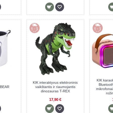
KIK karao
KIK interaktyvus elektroninis
Bluetooth
ė BEAR
vaikštantis ir riaumojantis
mikrofona
dinozauras T-REX
roži
17,90 €