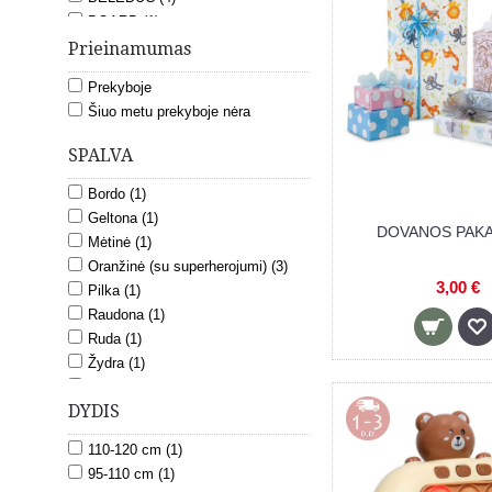
BOARD (1)
CMP (1)
Prieinamumas
COMMOTION (1)
Prekyboje
DARIRDAR (4)
Šiuo metu prekyboje nėra
DREAMHOUSE (2)
EBERHARD FABER (1)
SPALVA
EDX Education (8)
EGEM GRUP ORGANIZASYON
Bordo (1)
(18)
Geltona (1)
DOVANOS PAKA
ELLUSTRA (1)
Mėtinė (1)
FUN TRADING (1)
Oranžinė (su superherojumi) (3)
GIIKER (4)
3,00 €
Pilka (1)
GIMME (6)
Raudona (1)
GRANNA (2)
Ruda (1)
HALILIT (1)
Žydra (1)
HOME DECO KIDS (1)
Balta (1)
IKONKA (101)
DYDIS
Oranžinė (1)
ISO TRADE (5)
Juoda (2)
110-120 cm (1)
IZOXIS (1)
Violetinė (2)
95-110 cm (1)
JANOD (7)
Rožinė (3)