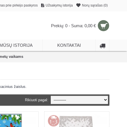
mas prie pirkėjo paskyros
Užsakymų istorija
Norų sąrašas (
0
)
Prekių: 0 - Suma: 0,00 €
MŪSŲ ISTORIJA
KONTAKTAI
metų vaikams
kacinius žaislus.
Rikiuoti pagal: