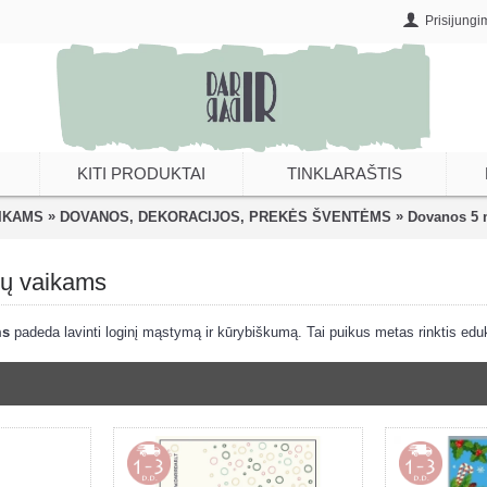
Prisijungi
KITI PRODUKTAI
TINKLARAŠTIS
»
»
IKAMS
DOVANOS, DEKORACIJOS, PREKĖS ŠVENTĖMS
Dovanos 5 
ų vaikams
ms
padeda lavinti loginį mąstymą ir kūrybiškumą. Tai puikus metas rinktis edu