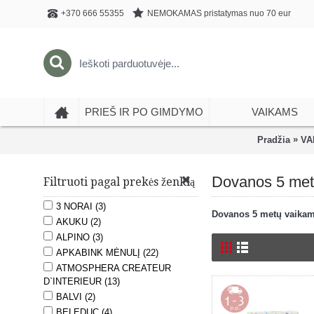
NEMOKAMAS pristatymas nuo 70 eur
+370 666 55355
PRIEŠ IR PO GIMDYMO
VAIKAMS
»
Pradžia
VA
Dovanos 5 met
Filtruoti pagal prekės ženklą
3 NORAI (3)
Dovanos 5 metų vaika
AKUKU (2)
ALPINO (3)
APKABINK MĖNULĮ (22)
ATMOSPHERA CREATEUR
D`INTERIEUR (13)
BALVI (2)
BELEDUC (4)