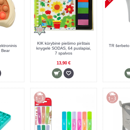
KIK kūrybinė piešimo pirštais
ektroninis
TR šerbeto
knygelė SODAS, 64 puslapiai,
, Bear
7 spalvos
13,90 €