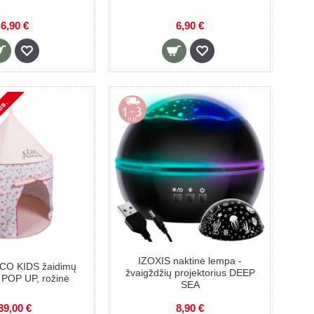
6,90 €
6,90 €
IZOXIS naktinė lempa -
O KIDS žaidimų
žvaigždžių projektorius DEEP
 POP UP, rožinė
SEA
39,00 €
8,90 €