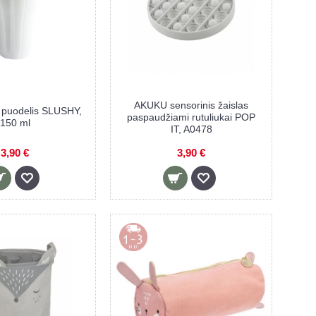
AKUKU sensorinis žaislas
 puodelis SLUSHY,
paspaudžiami rutuliukai POP
150 ml
IT, A0478
3,90 €
3,90 €