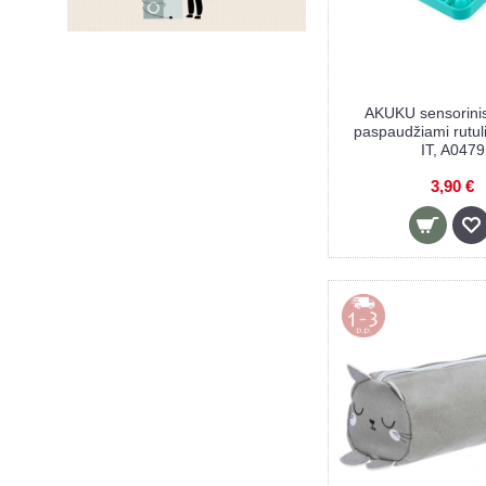
TULLO (4)
ZIMPLI KIDS (14)
AKUKU sensorinis
paspaudžiami rutul
IT, A0479
3,90 €