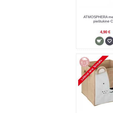
ATMOSPHERA med
pieštukinė 
4,90 €