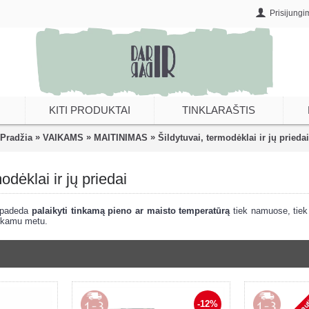
Prisijungi
KITI PRODUKTAI
TINKLARAŠTIS
»
»
»
Pradžia
VAIKAMS
MAITINIMAS
Šildytuvai, termodėklai ir jų priedai
odėklai ir jų priedai
i padeda
palaikyti tinkamą pieno ar maisto temperatūrą
tiek namuose, tiek 
inkamu metu.
-12%