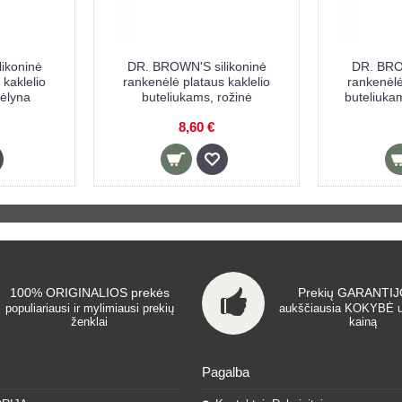
ikoninė
DR. BROWN'S silikoninė
DR. BROW
 kaklelio
rankenėlė plataus kaklelio
rankenėlė
ėlyna
buteliukams, rožinė
buteliukam
8,60 €
100% ORIGINALIOS prekės
Prekių GARANTIJO
populiariausi ir mylimiausi prekių
aukščiausia KOKYBĖ 
ženklai
kainą
Pagalba