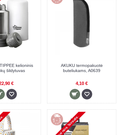
PPEE kelioninis
AKUKU termopakuotė
ukų šildytuvas
buteliukams, A0639
22,90 €
4,10 €