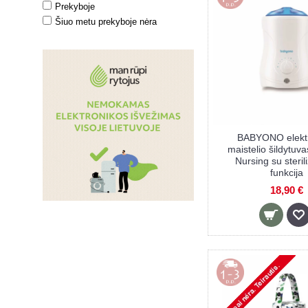
Prekyboje
Šiuo metu prekyboje nėra
BABYONO elektr
maistelio šildytuva
Nursing su steri
funkcija
18,90 €