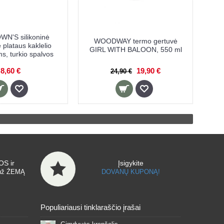
N'S silikoninė
WOODWAY termo gertuvė
 plataus kaklelio
GIRL WITH BALOON, 550 ml
s, turkio spalvos
8,60 €
19,90 €
24,90 €
S ir
Įsigykite
už ŽEMĄ
DOVANŲ KUPONĄ!
Populiariausi tinklaraščio įrašai