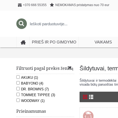
NEMOKAMAS pristatymas nuo 70 eur
+370 666 55355
PRIEŠ IR PO GIMDYMO
VAIKAMS
Šildytuvai, term
Filtruoti pagal prekės ženklą
AKUKU (1)
Šildytuvai ir termodėkla
BABYONO (4)
visada būtų paruoštas t
DR. BROWN'S (7)
TOMMEE TIPPEE (3)
WOODWAY (1)
Prieinamumas