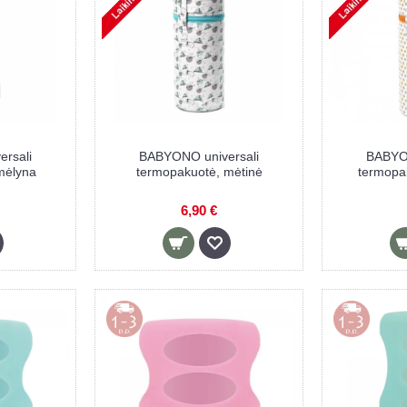
rsali
BABYONO universali
BABYON
mėlyna
termopakuotė, mėtinė
termopa
6,90 €