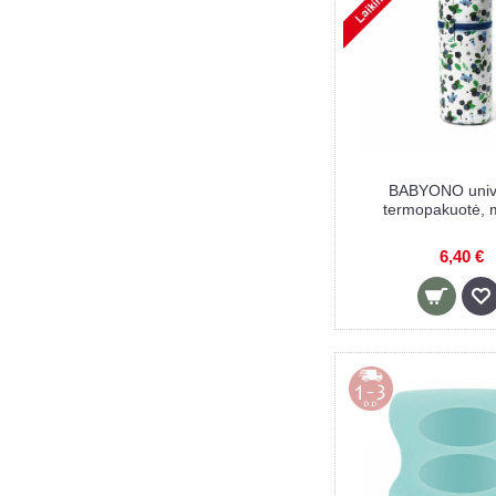
BABYONO unive
termopakuotė, 
6,40 €