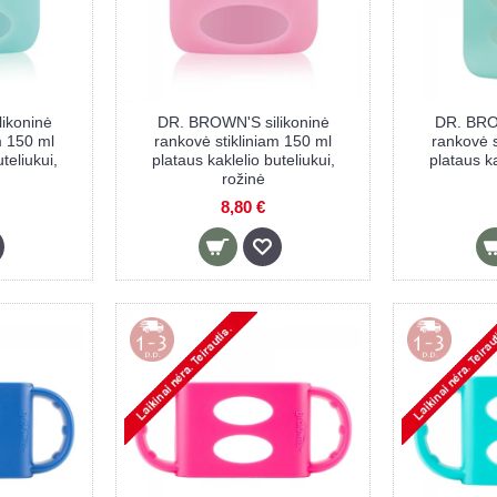
ikoninė
DR. BROWN'S silikoninė
DR. BROW
m 150 ml
rankovė stikliniam 150 ml
rankovė s
teliukui,
plataus kaklelio buteliukui,
plataus ka
rožinė
8,80 €