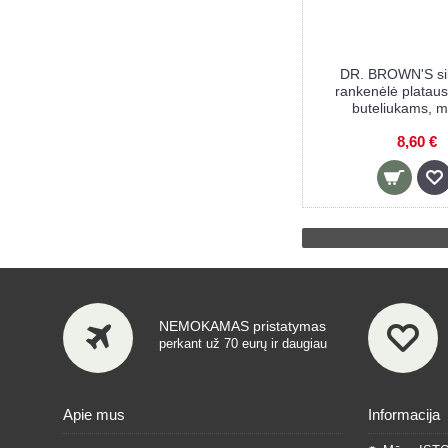
DR. BROWN'S sil
rankenėlė plataus
buteliukams, m
8,60 €
NEMOKAMAS pristatymas
perkant už 70 eurų ir daugiau
Apie mus
Informacija