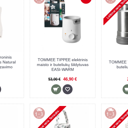
oninis
TOMMEE TIPPEE elektrinis
s Natural
TOMMEE TI
maisto ir buteliukų šildytuvas
lizavimo
buteli
EASI-WARM
46,90 €
53,00 €