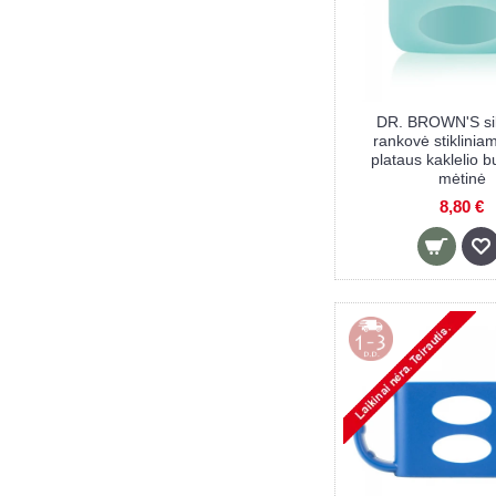
DR. BROWN'S sil
rankovė stiklinia
plataus kaklelio bu
mėtinė
8,80 €