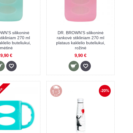
N'S silikoninė
DR. BROWN'S silikoninė
tikliniam 270 ml
rankovė stikliniam 270 ml
klelio buteliukui,
plataus kaklelio buteliukui,
mėtinė
rožinė
9,90 €
9,90 €
-20%