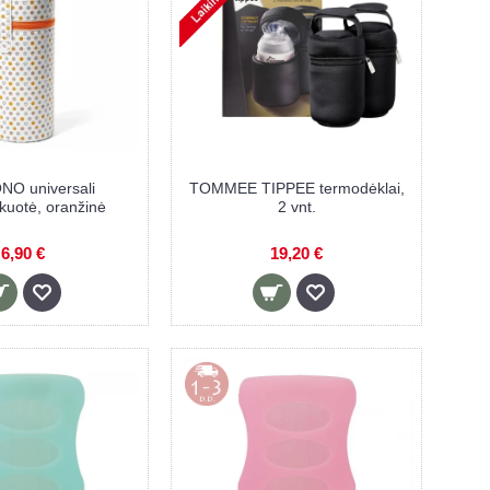
O universali
TOMMEE TIPPEE termodėklai,
kuotė, oranžinė
2 vnt.
6,90 €
19,20 €