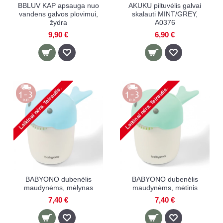
BBLUV KAP apsauga nuo
AKUKU piltuvėlis galvai
vandens galvos plovimui,
skalauti MINT/GREY,
žydra
A0376
9,90 €
6,90 €
BABYONO dubenėlis
BABYONO dubenėlis
maudynėms, mėlynas
maudynėms, mėtinis
7,40 €
7,40 €