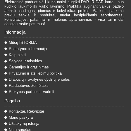
Elektroninė parduotuvė į kurią norisi sugrįžti DAR IR DAR kartą - nuo
kūdikio laukimo iki vaiko lavinimo. Praktika auginant vaikus padėjo
atrinkti naudingas, įdomias ir kokybiškas prekes. Patikimi, patikrinti
prekių ženklai ir produktai, nuolat besiplečiantis asortimentas,
konsultacijos, patarimai ir malonus aptarnavimas - visa tai ir dar
daugiau rasite pas mus!
Informacija
Mūsų ISTORIJA
Pristatymo informacija
Kaip pirkti
Sąlygos ir taisyklės
Garantijos ir grąžinimas
Privatumo ir atsiliepimų politika
Drabužių ir avalynės dydžių lentelės
Parduotuvės žemėlapis
Prekybos partneris: varle.lt
Pagalba
Kontaktai, Rekvizitai
Mano paskyra
Užsakymų istorija
Norų sąrašas