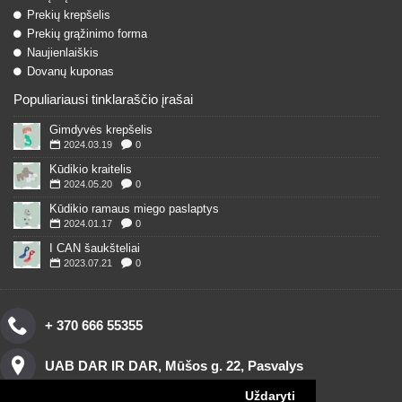
Prekių krepšelis
Prekių grąžinimo forma
Naujienlaiškis
Dovanų kuponas
Populiariausi tinklaraščio įrašai
Gimdyvės krepšelis
2024.03.19
0
Kūdikio kraitelis
2024.05.20
0
Kūdikio ramaus miego paslaptys
2024.01.17
0
I CAN šaukšteliai
2023.07.21
0
+ 370 666 55355
UAB DAR IR DAR, Mūšos g. 22, Pasvalys
Uždaryti