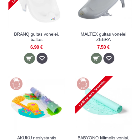
BRANQ gultas vonelei,
MALTEX gultas vonelei
baltas
ZEBRA
6,90 €
7,50 €
AKUKU neslystantis
BABYONO kilimėlis voniai,