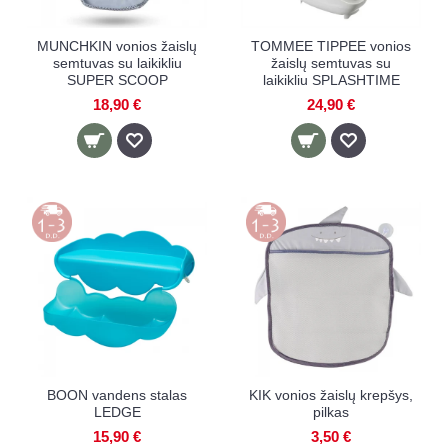
MUNCHKIN vonios žaislų
TOMMEE TIPPEE vonios
semtuvas su laikikliu
žaislų semtuvas su
SUPER SCOOP
laikikliu SPLASHTIME
18,90 €
24,90 €
BOON vandens stalas
KIK vonios žaislų krepšys,
LEDGE
pilkas
15,90 €
3,50 €