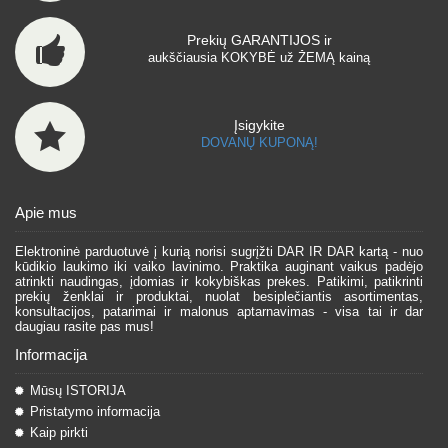
Prekių GARANTIJOS ir
aukščiausia KOKYBĖ už ŽEMĄ kainą
Įsigykite
DOVANŲ KUPONĄ!
Apie mus
Elektroninė parduotuvė į kurią norisi sugrįžti DAR IR DAR kartą - nuo
kūdikio laukimo iki vaiko lavinimo. Praktika auginant vaikus padėjo
atrinkti naudingas, įdomias ir kokybiškas prekes. Patikimi, patikrinti
prekių ženklai ir produktai, nuolat besiplečiantis asortimentas,
konsultacijos, patarimai ir malonus aptarnavimas - visa tai ir dar
daugiau rasite pas mus!
Informacija
Mūsų ISTORIJA
Pristatymo informacija
Kaip pirkti