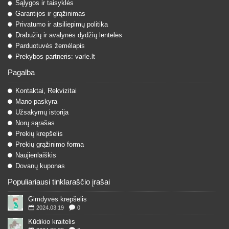
Sąlygos ir taisyklės
Garantijos ir grąžinimas
Privatumo ir atsiliepimų politika
Drabužių ir avalynės dydžių lentelės
Parduotuvės žemėlapis
Prekybos partneris: varle.lt
Pagalba
Kontaktai, Rekvizitai
Mano paskyra
Užsakymų istorija
Norų sąrašas
Prekių krepšelis
Prekių grąžinimo forma
Naujienlaiškis
Dovanų kuponas
Populiariausi tinklaraščio įrašai
Gimdyvės krepšelis
2024.03.19
0
Kūdikio kraitelis