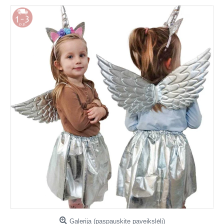
Galerija (paspauskite paveikslėlį)