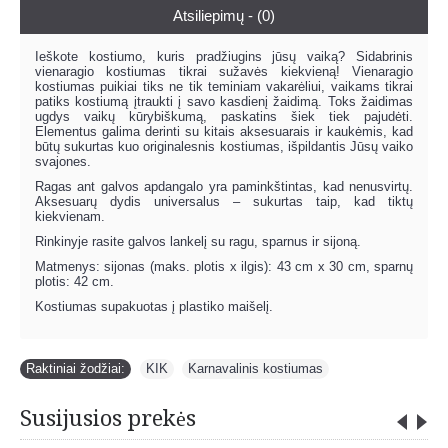
Atsiliepimų - (0)
Ieškote kostiumo, kuris pradžiugins jūsų vaiką? Sidabrinis
vienaragio kostiumas tikrai sužavės kiekvieną! Vienaragio
kostiumas puikiai tiks ne tik teminiam vakarėliui, vaikams tikrai
patiks kostiumą įtraukti į savo kasdienį žaidimą. Toks žaidimas
ugdys vaikų kūrybiškumą, paskatins šiek tiek pajudėti.
Elementus galima derinti su kitais aksesuarais ir kaukėmis, kad
būtų sukurtas kuo originalesnis kostiumas, išpildantis Jūsų vaiko
svajones.
Ragas ant galvos apdangalo yra paminkštintas, kad nenusvirtų.
Aksesuarų dydis universalus – sukurtas taip, kad tiktų
kiekvienam.
Rinkinyje rasite galvos lankelį su ragu, sparnus ir sijoną.
Matmenys: sijonas (maks. plotis x ilgis): 43 cm x 30 cm, sparnų
plotis: 42 cm.
Kostiumas supakuotas į plastiko maišelį.
Raktiniai žodžiai:
KIK
,
Karnavalinis kostiumas
Susijusios prekės