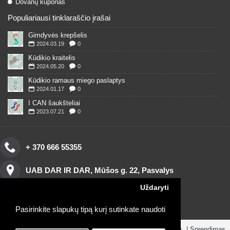
Dovanų kuponas
Populiariausi tinklaraščio įrašai
Gimdyvės krepšelis
2024.03.19
0
Kūdikio kraitelis
2024.05.20
0
Kūdikio ramaus miego paslaptys
2024.01.17
0
I CAN šaukšteliai
2023.07.21
0
+ 370 666 55355
UAB DAR IR DAR, Mūšos g. 22, Pasvalys
Uždaryti
Pasirinkite slapukų tipą kurį sutinkate naudoti
Copyright © 2016, www.darirdar.lt visos teisės saugomos. | Sprendimas