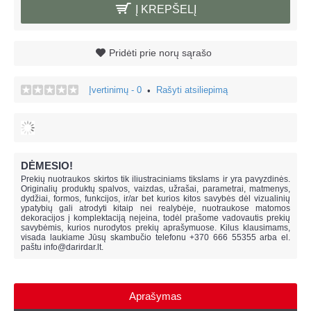
Į KREPŠELĮ
Pridėti prie norų sąrašo
Įvertinimų - 0
Rašyti atsiliepimą
•
DĖMESIO!
Prekių nuotraukos skirtos tik iliustraciniams tikslams ir yra pavyzdinės.
Originalių produktų spalvos, vaizdas, užrašai, parametrai, matmenys,
dydžiai, formos, funkcijos, ir/ar bet kurios kitos savybės dėl vizualinių
ypatybių gali atrodyti kitaip nei realybėje, n
uotraukose matomos
dekoracijos į komplektaciją neįeina,
todėl prašome vadovautis prekių
savybėmis, kurios nurodytos prekių aprašymuose. Kilus klausimams,
visada laukiame Jūsų skambučio telefonu +370 666 55355 arba el.
paštu
info@darirdar.lt
.
Aprašymas