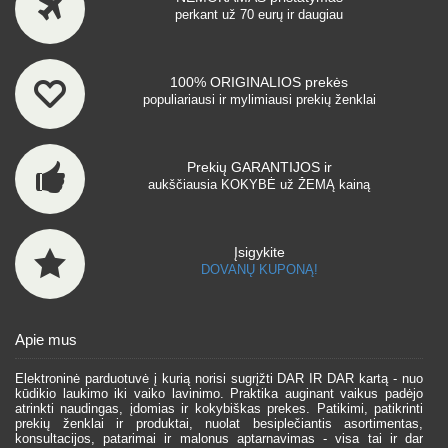
perkant už 70 eurų ir daugiau
100% ORIGINALIOS prekės
populiariausi ir mylimiausi prekių ženklai
Prekių GARANTIJOS ir
aukščiausia KOKYBĖ už ŽEMĄ kainą
Įsigykite
DOVANŲ KUPONĄ!
Apie mus
Elektroninė parduotuvė į kurią norisi sugrįžti DAR IR DAR kartą - nuo
kūdikio laukimo iki vaiko lavinimo. Praktika auginant vaikus padėjo
atrinkti naudingas, įdomias ir kokybiškas prekes. Patikimi, patikrinti
prekių ženklai ir produktai, nuolat besiplečiantis asortimentas,
konsultacijos, patarimai ir malonus aptarnavimas - visa tai ir dar