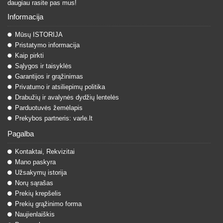
daugiau rasite pas mus!
Informacija
Mūsų ISTORIJA
Pristatymo informacija
Kaip pirkti
Sąlygos ir taisyklės
Garantijos ir grąžinimas
Privatumo ir atsiliepimų politika
Drabužių ir avalynės dydžių lentelės
Parduotuvės žemėlapis
Prekybos partneris: varle.lt
Pagalba
Kontaktai, Rekvizitai
Mano paskyra
Užsakymų istorija
Norų sąrašas
Prekių krepšelis
Prekių grąžinimo forma
Naujienlaiškis