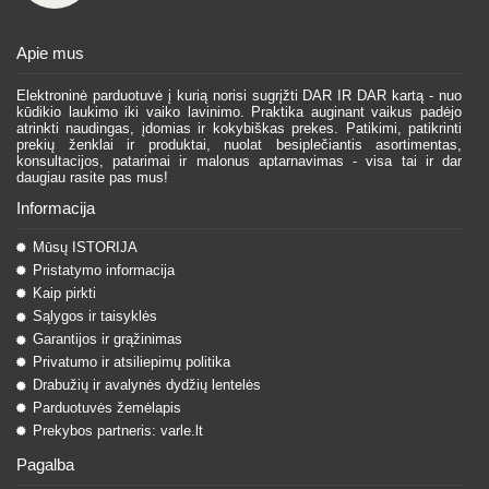
Apie mus
Elektroninė parduotuvė į kurią norisi sugrįžti DAR IR DAR kartą - nuo
kūdikio laukimo iki vaiko lavinimo. Praktika auginant vaikus padėjo
atrinkti naudingas, įdomias ir kokybiškas prekes. Patikimi, patikrinti
prekių ženklai ir produktai, nuolat besiplečiantis asortimentas,
konsultacijos, patarimai ir malonus aptarnavimas - visa tai ir dar
daugiau rasite pas mus!
Informacija
Mūsų ISTORIJA
Pristatymo informacija
Kaip pirkti
Sąlygos ir taisyklės
Garantijos ir grąžinimas
Privatumo ir atsiliepimų politika
Drabužių ir avalynės dydžių lentelės
Parduotuvės žemėlapis
Prekybos partneris: varle.lt
Pagalba