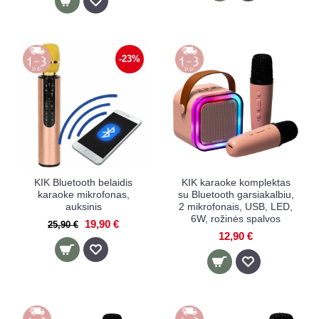
-23%
KIK Bluetooth belaidis
KIK karaoke komplektas
karaoke mikrofonas,
su Bluetooth garsiakalbiu,
auksinis
2 mikrofonais, USB, LED,
6W, rožinės spalvos
19,90 €
25,90 €
12,90 €