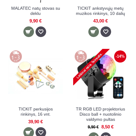
MALATEC natų stovas su
TICKIT ankstyvųjų metų
dėklu
muzikos rinkinys, 10 dalių
9,90 €
43,00 €
-14%
TICKIT perkusijos
TR RGB LED projektorius
rinkinys, 16 vnt.
Disco ball + nuotolinio
valdymo pultas
39,90 €
8,50 €
9,90 €