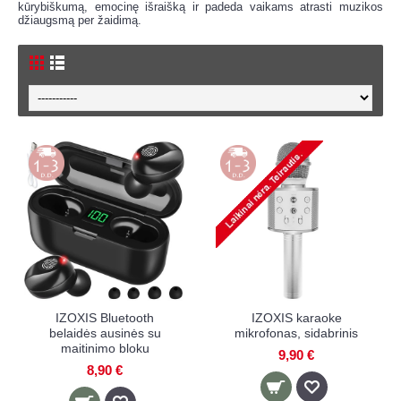
kūrybiškumą, emocinę išraišką ir padeda vaikams atrasti muzikos
džiaugsmą per žaidimą.
IZOXIS Bluetooth
IZOXIS karaoke
belaidės ausinės su
mikrofonas, sidabrinis
maitinimo bloku
9,90 €
8,90 €