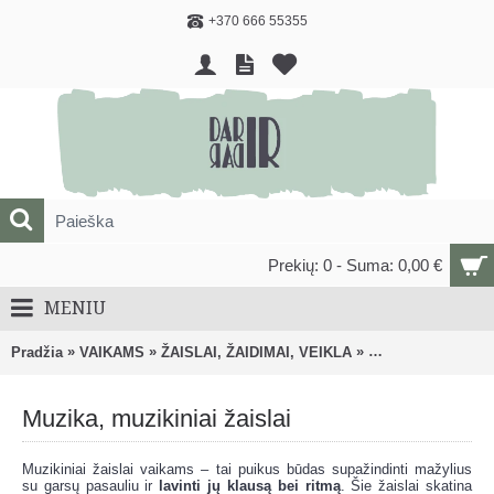
+370 666 55355
Prekių: 0 - Suma: 0,00 €
MENIU
»
»
»
Pradžia
VAIKAMS
ŽAISLAI, ŽAIDIMAI, VEIKLA
Muzika, muzikiniai
Muzika, muzikiniai žaislai
Muzikiniai žaislai vaikams – tai puikus būdas supažindinti mažylius
su garsų pasauliu ir
lavinti jų klausą bei ritmą
. Šie žaislai skatina