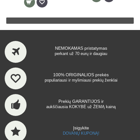
NEMOKAMAS pristatymas
perkant už 70 eurų ir daugiau
100% ORIGINALIOS prekės
populiariausi ir mylimiausi prekių ženklai
Prekių GARANTIJOS ir
aukščiausia KOKYBĖ už ŽEMĄ kainą
Įsigykite
DOVANŲ KUPONĄ!