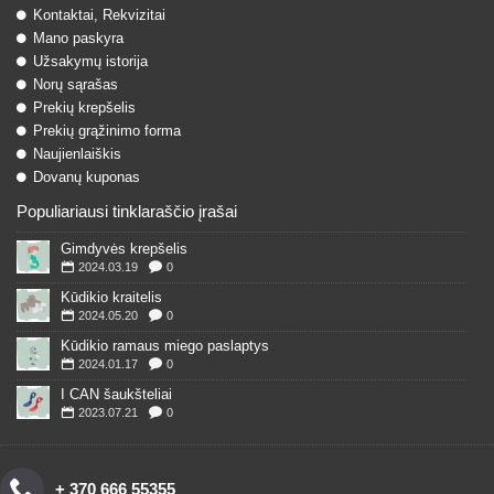
Kontaktai, Rekvizitai
Mano paskyra
Užsakymų istorija
Norų sąrašas
Prekių krepšelis
Prekių grąžinimo forma
Naujienlaiškis
Dovanų kuponas
Populiariausi tinklaraščio įrašai
Gimdyvės krepšelis
2024.03.19
0
Kūdikio kraitelis
2024.05.20
0
Kūdikio ramaus miego paslaptys
2024.01.17
0
I CAN šaukšteliai
2023.07.21
0
+ 370 666 55355