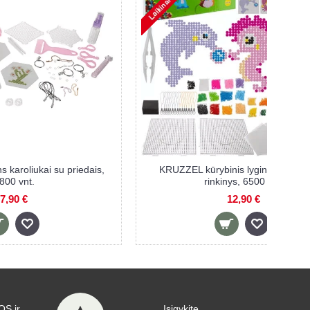
ais,
KRUZZEL kūrybinis lyginamų karoliukų
ISO
rinkinys, 6500 vnt.
12,90 €
S ir
Įsigykite