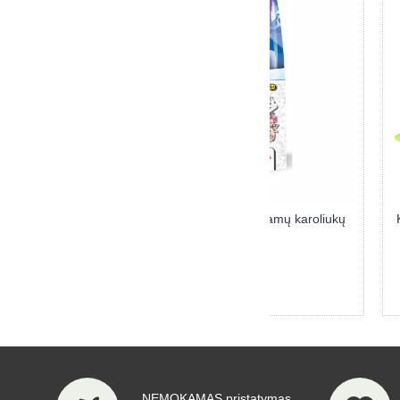
ED CASTLE kūrybinis lyginamų karoliukų
KIK kūrybinis rinkin
rinkinys ELZA
KO
12,90 €
8
NEMOKAMAS pristatymas