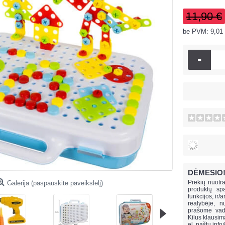
11,90 €
be PVM: 9,01
-
DĖMESIO
Prekių nuotra
Galerija (paspauskite paveikslėlį)
produktų spa
funkcijos, ir/
realybėje, n
prašome vado
Kilus klausi
el. paštu
info