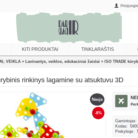
Prisijungi
KITI PRODUKTAI
TINKLARAŠTIS
»
»
AI, VEIKLA
Lavinantys, veiklos, edukaciniai žaislai
ISO TRADE kūrybi
binis rinkinys lagamine su atsuktuvu 3D
NE
Nauja
Per
-8%
Gamintojas:
Kodas:
590
Prekyboje: