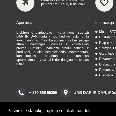
perkant už 70 eurų ir daugiau
Apie mus
Informacija
Mūsų IST
Elektroninė parduotuvė į kurią norisi sugrįžti
DAR IR DAR kartą - nuo kūdikio laukimo iki
Pristatymo 
vaiko lavinimo. Praktika auginant vaikus padėjo
Kaip pirkti
atrinkti naudingas, įdomias ir kokybiškas
prekes. Patikimi, patikrinti prekių ženklai ir
Sąlygos ir 
produktai, nuolat besiplečiantis asortimentas,
Garantijos 
konsultacijos, patarimai ir malonus
Privatumo i
aptarnavimas - visa tai ir dar daugiau rasite pas
mus!
Drabužių ir
Parduotuvė
Prekybos pa
+ 370 666 55355
UAB DAR IR DAR, Mūšos
Pasirinkite slapukų tipą kurį sutinkate naudoti
Copyright © 2016, www.darirdar.lt visos teisės saugomos. | Spre