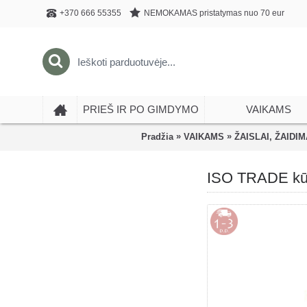
NEMOKAMAS pristatymas nuo 70 eur
+370 666 55355
PRIEŠ IR PO GIMDYMO
VAIKAMS
»
»
Pradžia
VAIKAMS
ŽAISLAI, ŽAIDIM
ISO TRADE kūry