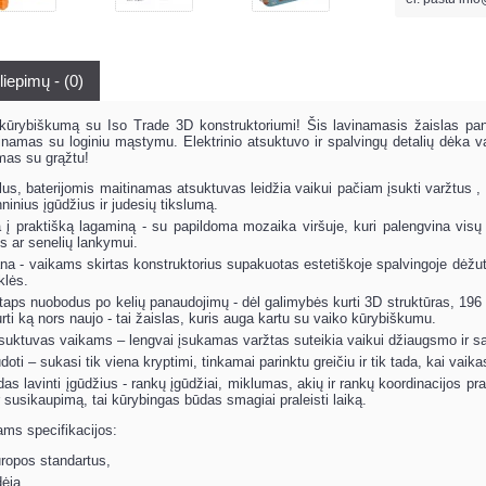
liepimų - (0)
kūrybiškumą su Iso Trade 3D konstruktoriumi! Šis lavinamasis žaislas panar
inamas su loginiu mąstymu. Elektrinio atsuktuvo ir spalvingų detalių dėka vaik
mas su grąžtu!
us, baterijomis maitinamas atsuktuvas leidžia vaikui pačiam įsukti varžtus , o 
hninius įgūdžius ir judesių tikslumą.
į praktišką lagaminą - su papildoma mozaika viršuje, kuri palengvina visų 
 ar senelių lankymui.
na - vaikams skirtas konstruktorius supakuotas estetiškoje spalvingoje dėžut
klės.
taps nuobodus po kelių panaudojimų - dėl galimybės kurti 3D struktūras, 196 el
rti ką nors naujo - tai žaislas, kuris auga kartu su vaiko kūrybiškumu.
uktuvas vaikams – lengvai įsukamas varžtas suteikia vaikui džiaugsmo ir s
oti – sukasi tik viena kryptimi, tinkamai parinktu greičiu ir tik tada, kai vai
as lavinti įgūdžius - rankų įgūdžiai, miklumas, akių ir rankų koordinacijos prat
r susikaupimą, tai kūrybingas būdas smagiai praleisti laiką.
ams specifikacijos:
uropos standartus,
ėja,