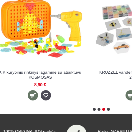
ys lagamine su atsuktuvu
KRUZZEL vandens karoliukai su pried
SMOSAS
2800 vnt.
,90 €
7,90 €
100% ORIGINALIOS prekės
Prekių GARANTIJO