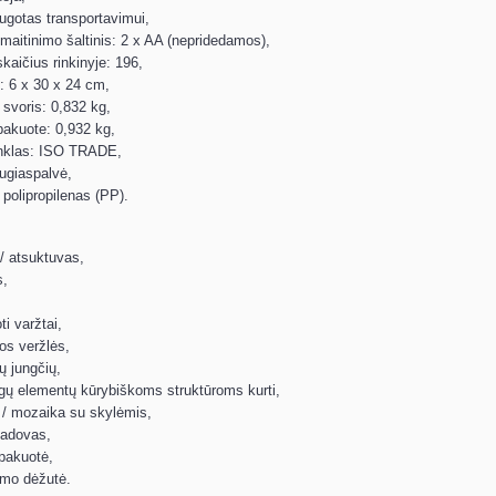
ugotas transportavimui,
maitinimo šaltinis: 2 x AA (nepridedamos),
kaičius rinkinyje: 196,
 6 x 30 x 24 cm,
svoris: 0,832 kg,
pakuote: 0,932 kg,
nklas: ISO TRADE,
ugiaspalvė,
polipropilenas (PP).
/ atsuktuvas,
s,
ti varžtai,
os veržlės,
ų jungčių,
gų elementų kūrybiškoms struktūroms kurti,
 / mozaika su skylėmis,
vadovas,
pakuotė,
imo dėžutė.