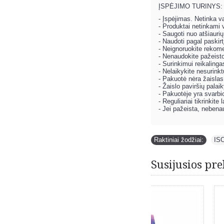
ĮSPĖJIMO TURINYS:
- Įspėjimas. Netinka 
- Produktai netinkami v
- Saugoti nuo atšiaurių
- Naudoti pagal paskirt
- Neignoruokite rekom
- Nenaudokite pažeist
- Surinkimui reikalin
- Nelaikykite nesurink
- Pakuotė nėra žaislas
- Žaislo paviršių palai
- Pakuotėje yra svarbio
- Reguliariai tikrinkit
- Jei pažeista, nebena
Raktiniai žodžiai:
IS
Susijusios pre