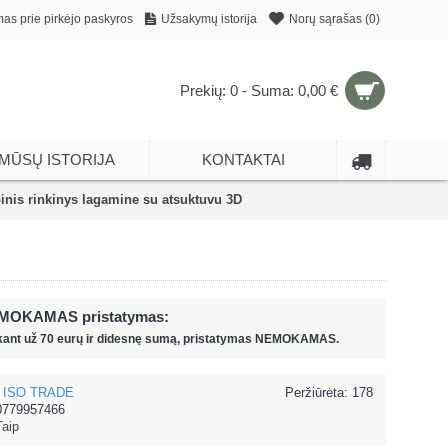
mas prie pirkėjo paskyros
Užsakymų istorija
Norų sąrašas (
0
)
Prekių: 0 - Suma: 0,00 €
MŪSŲ ISTORIJA
KONTAKTAI
nis rinkinys lagamine su atsuktuvu 3D
MOKAMAS pristatymas:
kant už
70 eur
ų ir
didesnę sumą, pristatymas NEMOKAMAS.
ISO TRADE
Peržiūrėta: 178
0779957466
Taip