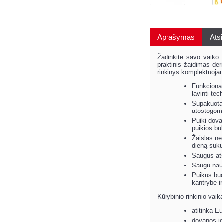
Aprašymas
Atsi
Žadinkite savo vaiko 
praktinis žaidimas der
rinkinys komplektuoja
Funkcional
lavinti tec
Supakuota 
atostogoms
Puiki dova
puikios bū
Žaislas ne
dieną suku
Saugus ats
Saugu naud
Puikus būd
kantrybę i
Kūrybinio rinkinio vaik
atitinka E
dovanos id