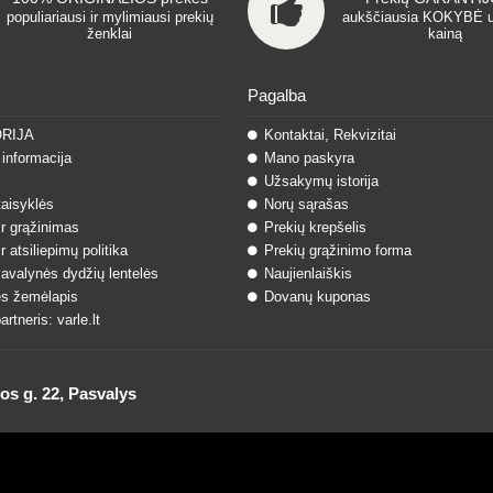
populiariausi ir mylimiausi prekių
aukščiausia KOKYBĖ 
ženklai
kainą
Pagalba
ORIJA
Kontaktai, Rekvizitai
informacija
Mano paskyra
Užsakymų istorija
taisyklės
Norų sąrašas
ir grąžinimas
Prekių krepšelis
r atsiliepimų politika
Prekių grąžinimo forma
 avalynės dydžių lentelės
Naujienlaiškis
s žemėlapis
Dovanų kuponas
rtneris: varle.lt
 g. 22, Pasvalys
ndimas
ParduotuvesNuoma.lt