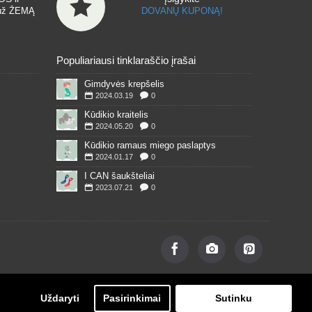
už ŽEMĄ
DOVANŲ KUPONĄ!
Populiariausi tinklaraščio įrašai
Gimdyvės krepšelis
2024.03.19
0
Kūdikio kraitelis
2024.05.20
0
Kūdikio ramaus miego paslaptys
2024.01.17
0
I CAN šaukšteliai
2023.07.21
0
Uždaryti
Pasirinkimai
Sutinku