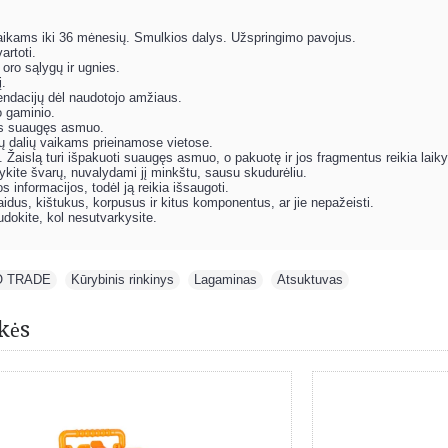
vaikams iki 36 mėnesių. Smulkios dalys. Užspringimo pavojus.
artoti.
 oro sąlygų ir ugnies.
į.
endacijų dėl naudotojo amžiaus.
o gaminio.
gas suaugęs asmuo.
tų dalių vaikams prieinamose vietose.
. Žaislą turi išpakuoti suaugęs asmuo, o pakuotę ir jos fragmentus reikia laik
kykite švarų, nuvalydami jį minkštu, sausu skudurėliu.
s informacijos, todėl ją reikia išsaugoti.
e laidus, kištukus, korpusus ir kitus komponentus, ar jie nepažeisti.
udokite, kol nesutvarkysite.
O TRADE
,
Kūrybinis rinkinys
,
Lagaminas
,
Atsuktuvas
kės