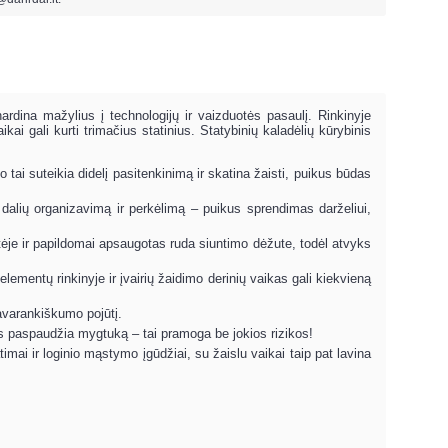
dina mažylius į technologijų ir vaizduotės pasaulį. Rinkinyje
ai gali kurti trimačius statinius. Statybinių kaladėlių kūrybinis
tai suteikia didelį pasitenkinimą ir skatina žaisti, puikus būdas
dalių organizavimą ir perkėlimą – puikus sprendimas darželiui,
ėje ir papildomai apsaugotas ruda siuntimo dėžute, todėl atvyks
ementų rinkinyje ir įvairių žaidimo derinių vaikas gali kiekvieną
avarankiškumo pojūtį.
kas paspaudžia mygtuką – tai pramoga be jokios rizikos!
imai ir loginio mąstymo įgūdžiai, su žaislu vaikai taip pat lavina