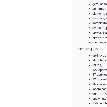
gerai apsa
atsuktuvo 
elementų s
matmenys:
komplekto 
svoris su 
prekės že
spalva: da
medžiaga: 
Į komplektą įeina:
gręžtuvas 
atsuktuva
raktas,
127 spalvo
37 spalvot
12 spalvot
16 spalvin
lagaminas
vartotojo 
spalvinga 
ruda siunt