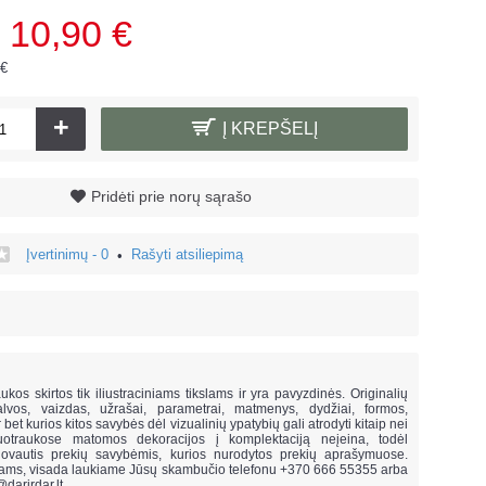
10,90 €
 €
+
Į KREPŠELĮ
Pridėti prie norų sąrašo
Įvertinimų - 0
Rašyti atsiliepimą
•
!
ukos skirtos tik iliustraciniams tikslams ir yra pavyzdinės. Originalių
lvos, vaizdas, užrašai, parametrai, matmenys, dydžiai, formos,
ar bet kurios kitos savybės dėl vizualinių ypatybių gali atrodyti kitaip nei
uotraukose matomos dekoracijos į komplektaciją neįeina,
todėl
vautis prekių savybėmis, kurios nurodytos prekių aprašymuose.
mams, visada laukiame Jūsų skambučio telefonu +370 666 55355 arba
@darirdar.lt
.