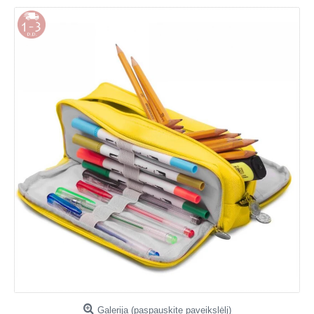
Galerija (paspauskite paveikslėlį)