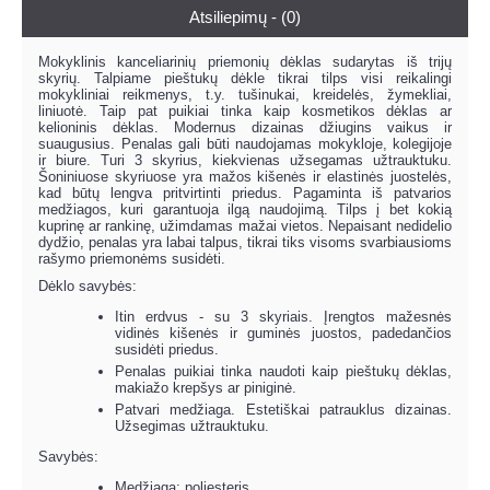
Atsiliepimų - (0)
Mokyklinis kanceliarinių priemonių dėklas sudarytas iš trijų
skyrių. Talpiame pieštukų dėkle tikrai tilps visi reikalingi
mokykliniai reikmenys, t.y. tušinukai, kreidelės, žymekliai,
liniuotė. Taip pat puikiai tinka kaip kosmetikos dėklas ar
kelioninis dėklas. Modernus dizainas džiugins vaikus ir
suaugusius. Penalas gali būti naudojamas mokykloje, kolegijoje
ir biure. Turi 3 skyrius, kiekvienas užsegamas užtrauktuku.
Šoniniuose skyriuose yra mažos kišenės ir elastinės juostelės,
kad būtų lengva pritvirtinti priedus. Pagaminta iš patvarios
medžiagos, kuri garantuoja ilgą naudojimą. Tilps į bet kokią
kuprinę ar rankinę, užimdamas mažai vietos. Nepaisant nedidelio
dydžio, penalas yra labai talpus, tikrai tiks visoms svarbiausioms
rašymo priemonėms susidėti.
Dėklo savybės:
Itin erdvus - su 3 skyriais. Įrengtos mažesnės
vidinės kišenės ir guminės juostos, padedančios
susidėti priedus.
Penalas puikiai tinka naudoti kaip pieštukų dėklas,
makiažo krepšys ar piniginė.
Patvari medžiaga. Estetiškai patrauklus dizainas.
Užsegimas užtrauktuku.
Savybės:
Medžiaga: poliesteris.