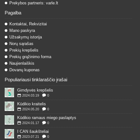
Prekybos partneris: varle.lt
Pagalba
Kontaktai, Rekvizitai
Mano paskyra
Užsakymų istorija
Norų sąrašas
Prekių krepšelis
Prekių grąžinimo forma
Naujienlaiškis
Dovanų kuponas
Populiariausi tinklaraščio įrašai
Gimdyvės krepšelis
2024.03.19
0
Kūdikio kraitelis
2024.05.20
0
Kūdikio ramaus miego paslaptys
2024.01.17
0
I CAN šaukšteliai
2023.07.21
0