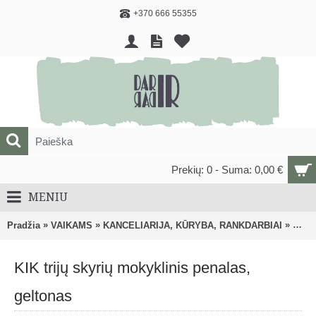
+370 666 55355
Prekių: 0 - Suma: 0,00 €
MENIU
»
»
»
Pradžia
VAIKAMS
KANCELIARIJA, KŪRYBA, RANKDARBIAI
Pieši
KIK trijų skyrių mokyklinis penalas,
geltonas