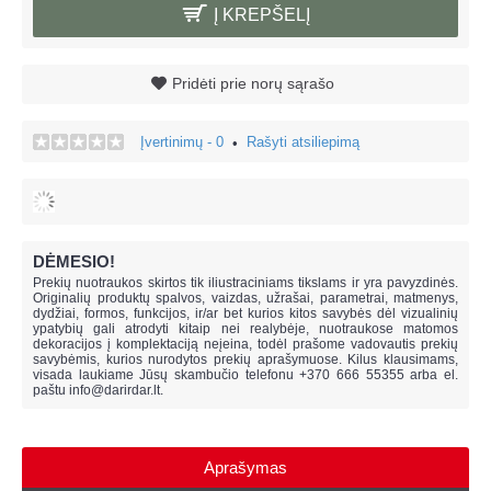
Į KREPŠELĮ
Pridėti prie norų sąrašo
Įvertinimų - 0
Rašyti atsiliepimą
•
DĖMESIO!
Prekių nuotraukos skirtos tik iliustraciniams tikslams ir yra pavyzdinės.
Originalių produktų spalvos, vaizdas, užrašai, parametrai, matmenys,
dydžiai, formos, funkcijos, ir/ar bet kurios kitos savybės dėl vizualinių
ypatybių gali atrodyti kitaip nei realybėje, n
uotraukose matomos
dekoracijos į komplektaciją neįeina,
todėl prašome vadovautis prekių
savybėmis, kurios nurodytos prekių aprašymuose. Kilus klausimams,
visada laukiame Jūsų skambučio telefonu +370 666 55355 arba el.
paštu
info@darirdar.lt
.
Aprašymas