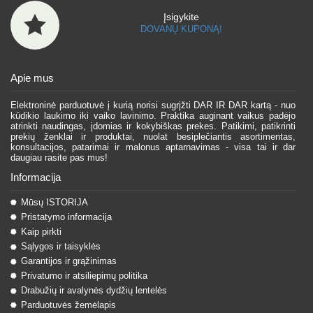
Įsigykite
DOVANŲ KUPONĄ!
Apie mus
Elektroninė parduotuvė į kurią norisi sugrįžti DAR IR DAR kartą - nuo
kūdikio laukimo iki vaiko lavinimo. Praktika auginant vaikus padėjo
atrinkti naudingas, įdomias ir kokybiškas prekes. Patikimi, patikrinti
prekių ženklai ir produktai, nuolat besiplečiantis asortimentas,
konsultacijos, patarimai ir malonus aptarnavimas - visa tai ir dar
daugiau rasite pas mus!
Informacija
Mūsų ISTORIJA
Pristatymo informacija
Kaip pirkti
Sąlygos ir taisyklės
Garantijos ir grąžinimas
Privatumo ir atsiliepimų politika
Drabužių ir avalynės dydžių lentelės
Parduotuvės žemėlapis