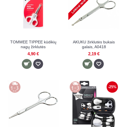
TOMMEE TIPPEE kūdikių
AKUKU žirklutės bukais
nagų žirklutės
galais, A0418
4,90 €
2,19 €
-25%