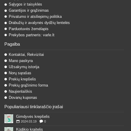
Sąlygos ir taisyklės
Garantijos ir grąžinimas
Privatumo ir atsiliepimų politika
Drabužių ir avalynės dydžių lentelės
Parduotuvės žemėlapis
Prekybos partneris: varle.lt
Pagalba
Kontaktai, Rekvizitai
Mano paskyra
Užsakymų istorija
Norų sąrašas
Prekių krepšelis
Prekių grąžinimo forma
Naujienlaiškis
Dovanų kuponas
Populiariausi tinklaraščio įrašai
Gimdyvės krepšelis
2024.03.19
0
Kūdikio kraitelis