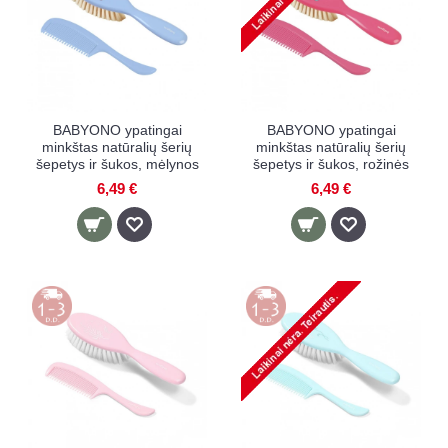
BABYONO ypatingai
BABYONO ypatingai
minkštas natūralių šerių
minkštas natūralių šerių
šepetys ir šukos, mėlynos
šepetys ir šukos, rožinės
6,49 €
6,49 €