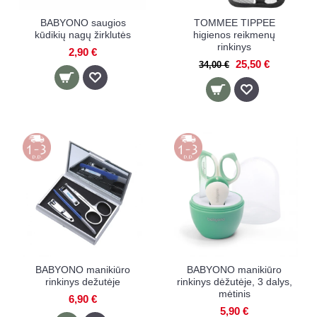
BABYONO saugios
TOMMEE TIPPEE
kūdikių nagų žirklutės
higienos reikmenų
rinkinys
2,90 €
25,50 €
34,00 €
BABYONO manikiūro
BABYONO manikiūro
rinkinys dežutėje
rinkinys dėžutėje, 3 dalys,
mėtinis
6,90 €
5,90 €