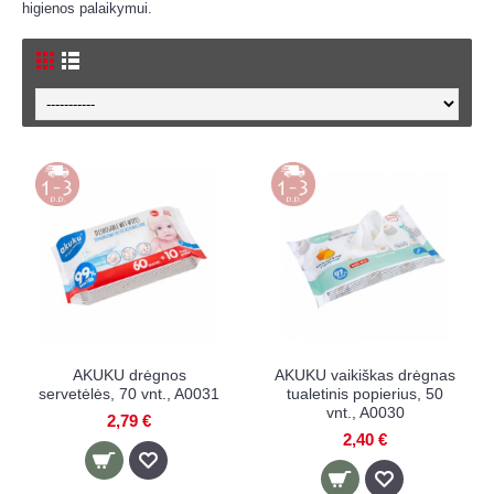
higienos palaikymui.
AKUKU drėgnos
AKUKU vaikiškas drėgnas
servetėlės, 70 vnt., A0031
tualetinis popierius, 50
vnt., A0030
2,79 €
2,40 €