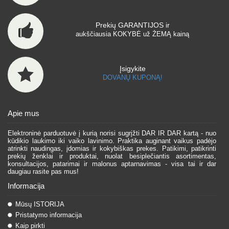
Prekių GARANTIJOS ir
aukščiausia KOKYBĖ už ŽEMĄ kainą
Įsigykite
DOVANŲ KUPONĄ!
Apie mus
Elektroninė parduotuvė į kurią norisi sugrįžti DAR IR DAR kartą - nuo
kūdikio laukimo iki vaiko lavinimo. Praktika auginant vaikus padėjo
atrinkti naudingas, įdomias ir kokybiškas prekes. Patikimi, patikrinti
prekių ženklai ir produktai, nuolat besiplečiantis asortimentas,
konsultacijos, patarimai ir malonus aptarnavimas - visa tai ir dar
daugiau rasite pas mus!
Informacija
Mūsų ISTORIJA
Pristatymo informacija
Kaip pirkti