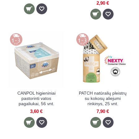
2,90 €
CANPOL higieniniai
PATCH natūralių pleistrų
pastorinti vatos
su kokosų aliejumi
pagaliukai, 56 vnt.
rinkinys, 25 vnt.
3,60 €
7,90 €