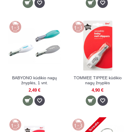
BABYONO kūdikio nagų
TOMMEE TIPPEE kūdikio
žnyplės, 1 vnt.
nagų žnyplės
2,49 €
4,90 €