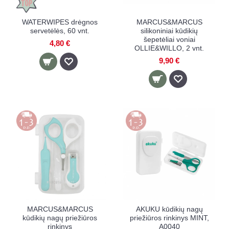
WATERWIPES drėgnos
MARCUS&MARCUS
servetėlės, 60 vnt.
silikoniniai kūdikių
šepetėliai voniai
4,80 €
OLLIE&WILLO, 2 vnt.
9,90 €
MARCUS&MARCUS
AKUKU kūdikių nagų
kūdikių nagų priežiūros
priežiūros rinkinys MINT,
rinkinys
A0040