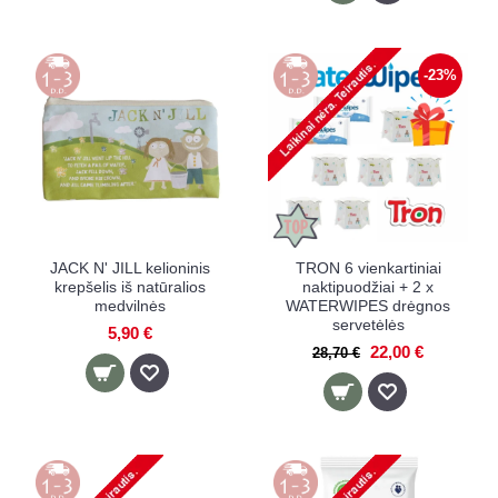
-23%
JACK N' JILL kelioninis
TRON 6 vienkartiniai
krepšelis iš natūralios
naktipuodžiai + 2 x
medvilnės
WATERWIPES drėgnos
servetėlės
5,90 €
22,00 €
28,70 €