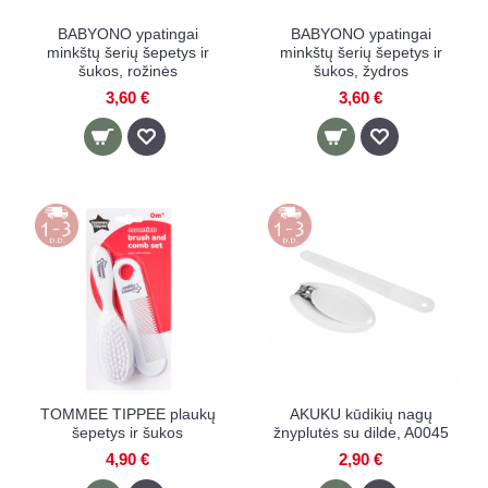
BABYONO ypatingai
BABYONO ypatingai
minkštų šerių šepetys ir
minkštų šerių šepetys ir
šukos, rožinės
šukos, žydros
3,60 €
3,60 €
TOMMEE TIPPEE plaukų
AKUKU kūdikių nagų
šepetys ir šukos
žnyplutės su dilde, A0045
4,90 €
2,90 €