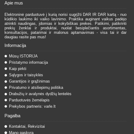
Apie mus
Elektroninė parduotuvė į kurią norisi sugrįžti DAR IR DAR kartą - nuo
kūdikio laukimo iki vaiko lavinimo. Praktika auginant vaikus padėjo
atrinkti naudingas, įdomias ir kokybiškas prekes. Patikimi, patikrinti
prekių ženklai ir produktai, nuolat besiplečiantis asortimentas,
konsultacijos, patarimai ir malonus aptarnavimas - visa tai ir dar
daugiau rasite pas mus!
Informacija
Mūsų ISTORIJA
Pristatymo informacija
Kaip pirkti
Sąlygos ir taisyklės
Garantijos ir grąžinimas
Privatumo ir atsiliepimų politika
Drabužių ir avalynės dydžių lentelės
Parduotuvės žemėlapis
Prekybos partneris: varle.lt
Pagalba
Kontaktai, Rekvizitai
Mano paskyra