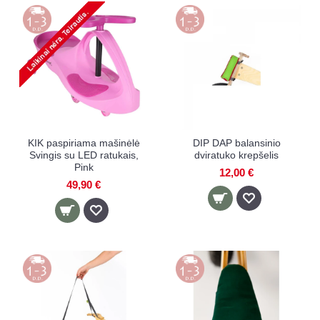
KIK paspiriama mašinėlė
DIP DAP balansinio
Svingis su LED ratukais,
dviratuko krepšelis
Pink
12,00 €
49,90 €