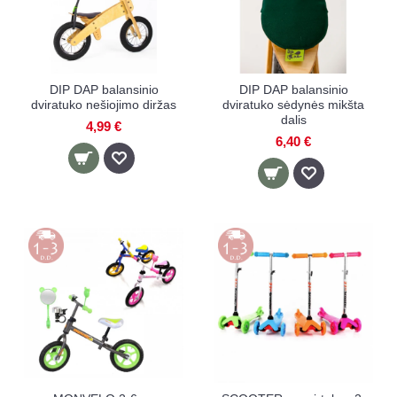
DIP DAP balansinio
DIP DAP balansinio
dviratuko nešiojimo diržas
dviratuko sėdynės mikšta
dalis
4,99 €
6,40 €