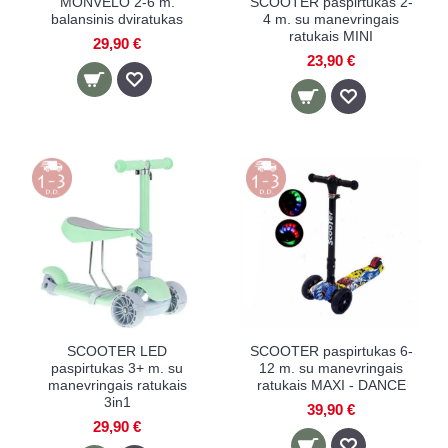
MONVELO 2-6 m.
SCOOTER paspirtukas 2-
balansinis dviratukas
4 m. su manevringais
ratukais MINI
29,90 €
23,90 €
SCOOTER LED
SCOOTER paspirtukas 6-
paspirtukas 3+ m. su
12 m. su manevringais
manevringais ratukais
ratukais MAXI - DANCE
3in1
39,90 €
29,90 €