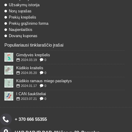
Užsakymų istorija
Norų sąrašas
Prekių krepšelis
Prekių grąžinimo forma
Naujienlaiškis
Dovanų kuponas
Populiariausi tinklaraščio įrašai
Gimdyvės krepšelis
2024.03.19
0
Kūdikio kraitelis
2024.05.20
0
Kūdikio ramaus miego paslaptys
2024.01.17
0
I CAN šaukšteliai
2023.07.21
0
+ 370 666 55355