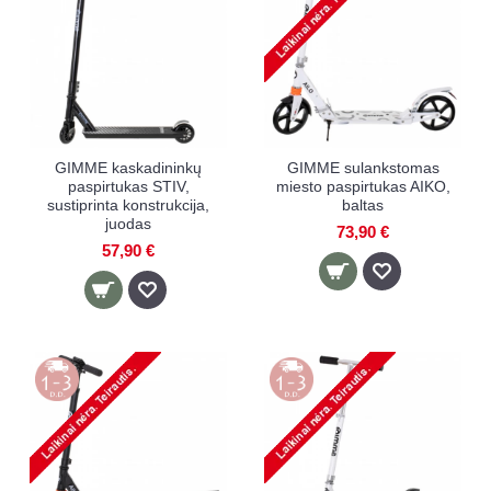
GIMME kaskadininkų
GIMME sulankstomas
paspirtukas STIV,
miesto paspirtukas AIKO,
sustiprinta konstrukcija,
baltas
juodas
73,90 €
57,90 €