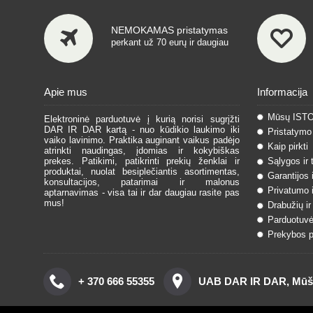
NEMOKAMAS pristatymas
perkant už 70 eurų ir daugiau
Apie mus
Informacija
Mūsų IST
Elektroninė parduotuvė į kurią norisi sugrįžti
DAR IR DAR kartą - nuo kūdikio laukimo iki
Pristatymo 
vaiko lavinimo. Praktika auginant vaikus padėjo
Kaip pirkti
atrinkti naudingas, įdomias ir kokybiškas
prekes. Patikimi, patikrinti prekių ženklai ir
Sąlygos ir 
produktai, nuolat besiplečiantis asortimentas,
Garantijos 
konsultacijos, patarimai ir malonus
Privatumo i
aptarnavimas - visa tai ir dar daugiau rasite pas
mus!
Drabužių ir
Parduotuvė
Prekybos pa
+ 370 666 55355
UAB DAR IR DAR, Mūšos