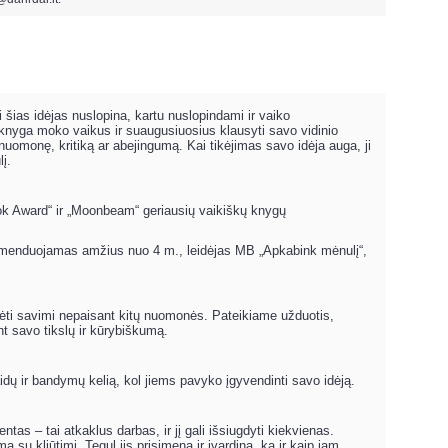
i šias idėjas nuslopina, kartu nuslopindami ir vaiko
 knyga moko vaikus ir suaugusiuosius klausyti savo vidinio
 nuomonę, kritiką ar abejingumą. Kai tikėjimas savo idėja auga, ji
į.
ok Award“ ir „Moonbeam“ geriausių vaikiškų knygų
rekomenduojamas amžius nuo 4 m., leidėjas MB „Apkabink mėnulį“,
tikėti savimi nepaisant kitų nuomonės. Pateikiame užduotis,
nt savo tikslų ir kūrybiškumą.
idų ir bandymų kelią, kol jiems pavyko įgyvendinti savo idėją.
tas – tai atkaklus darbas, ir jį gali išsiugdyti kiekvienas.
su kliūtimi. Tegul jis prisimena ir įvardina, ką ir kaip jam