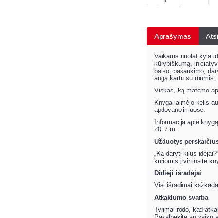
Aprašymas
Atsi
Vaikams nuolat kyla idė
kūrybiškumą, iniciatyv
balso, pašaukimo, daryt
auga kartu su mumis, v
Viskas, ką matome apli
Knyga laimėjo kelis a
apdovanojimuose.
Informacija apie knygą
2017 m.
Užduotys perskaičiu
„Ką daryti kilus idėja
kuriomis įtvirtinsite 
Didieji išradėjai
Visi išradimai kažkada
Atkaklumo svarba
Tyrimai rodo, kad atkak
Pakalbėkite su vaiku a