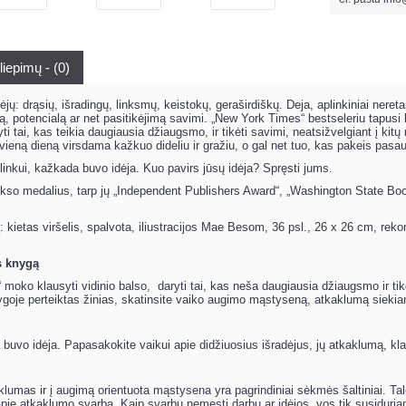
liepimų - (0)
jų: drąsių, išradingų, linksmų, keistokų, geraširdiškų. Deja, aplinkiniai nereta
ą, potencialą ar net pasitikėjimą savimi. „New York Times“ bestseleriu tapusi
i tai, kas teikia daugiausia džiaugsmo, ir tikėti savimi, neatsižvelgiant į kitų
ieną dieną virsdama kažkuo dideliu ir gražiu, o gal net tuo, kas pakeis pasaul
nkui, kažkada buvo idėja. Kuo pavirs jūsų idėja? Spręsti jums.
ukso medalius, tarp jų „Independent Publishers Award“, „Washington State Bo
: kietas viršelis, spalvota, iliustracijos Mae Besom, 36 psl., 26 x 26 cm, 
s knygą
i?“ moko klausyti vidinio balso, daryti tai, kas neša daugiausia džiaugsmo ir 
knygoje perteiktas žinias, skatinsite vaiko augimo mąstyseną, atkaklumą siekia
 buvo idėja. Papasakokite vaikui apie didžiuosius išradėjus, jų atkaklumą, kla
lumas ir į augimą orientuota mąstysena yra pagrindiniai sėkmės šaltiniai. Talen
pie atkaklumo svarbą. Kaip svarbu nemesti darbų ar idėjos, vos tik susiduriama 