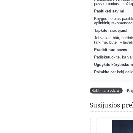
pavyko padaryti kažką
Pasitikėti savimi
Knygos herojus pasitik
aplinkinių rekomendacij
Tapkite išradėjais!
Jei vaikas būtų burtini
tarkime, butelį – laivel
Pradėti nuo savęs
Padiskutuokite, ką vai
Ugdykite kūrybiškumą
Paimkite bet kokį daikt
Raktiniai žodžiai:
Kn
Susijusios pre