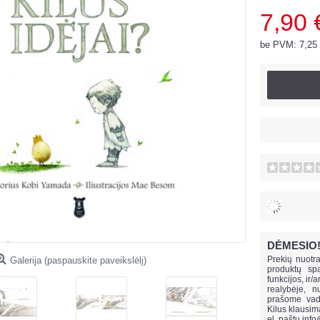
7,90 
be PVM: 7,25
DĖMESIO
Prekių nuotra
Galerija (paspauskite paveikslėlį)
produktų spa
funkcijos, ir/
realybėje, n
prašome vado
Kilus klausi
el. paštu
info