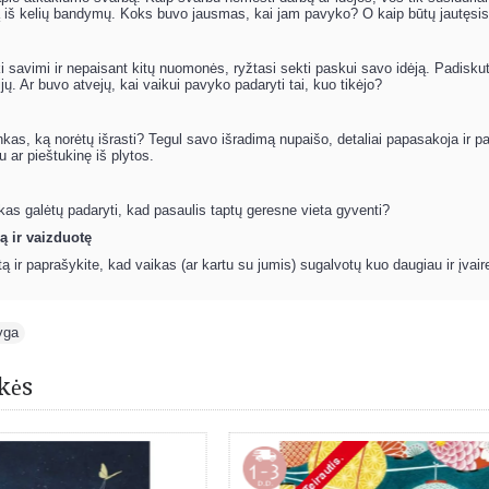
 iš kelių bandymų. Koks buvo jausmas, kai jam pavyko? O kaip būtų jautęsis
i savimi ir nepaisant kitų nuomonės, ryžtasi sekti paskui savo idėją. Padiskutu
ų. Ar buvo atvejų, kai vaikui pavyko padaryti tai, kuo tikėjo?
nkas, ką norėtų išrasti? Tegul savo išradimą nupaišo, detaliai papasakoja ir p
iu ar pieštukinę iš plytos.
kas galėtų padaryti, kad pasaulis taptų geresne vieta gyventi?
 ir vaizduotę
ą ir paprašykite, kad vaikas (ar kartu su jumis) sugalvotų kuo daugiau ir įvai
yga
kės