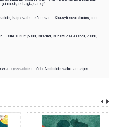
, jei mestų nebaigtą darbą?
okite, kaip svarbu tikėti savimi. Klausyti savo širdies, o ne
an. Galite sukurti įvairių išradimų iš namuose esančių daiktų,
resnių jo panaudojimo būdų. Neribokite vaiko fantazijos.