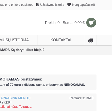
mas prie pirkėjo paskyros
Užsakymų istorija
Norų sąrašas (
0
)
Prekių: 0 - Suma: 0,00 €
MŪSŲ ISTORIJA
KONTAKTAI
MADA Ką daryti kilus idėjai?
MOKAMAS pristatymas:
kant už
70 eur
ų ir
didesnę sumą, pristatymas NEMOKAMAS.
APKABINK MĖNULĮ
Peržiūrėta: 3610
KYKDKI
Laikinai nėra. Teirautis.