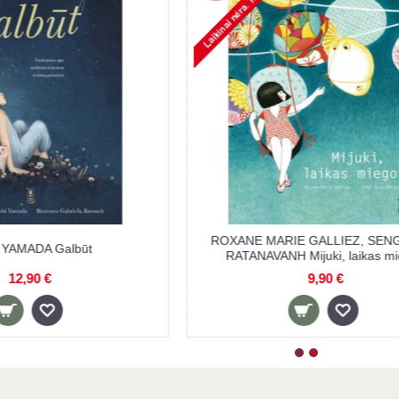
aryti susidūrus su
KOBI YAMADA Galbūt
blema?
90 €
12,90 €