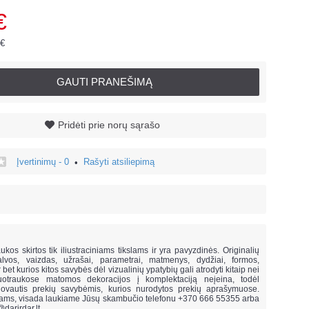
€
 €
GAUTI PRANEŠIMĄ
Pridėti prie norų sąrašo
Įvertinimų - 0
Rašyti atsiliepimą
•
!
ukos skirtos tik iliustraciniams tikslams ir yra pavyzdinės. Originalių
lvos, vaizdas, užrašai, parametrai, matmenys, dydžiai, formos,
ar bet kurios kitos savybės dėl vizualinių ypatybių gali atrodyti kitaip nei
uotraukose matomos dekoracijos į komplektaciją neįeina,
todėl
vautis prekių savybėmis, kurios nurodytos prekių aprašymuose.
mams, visada laukiame Jūsų skambučio telefonu +370 666 55355 arba
@darirdar.lt
.