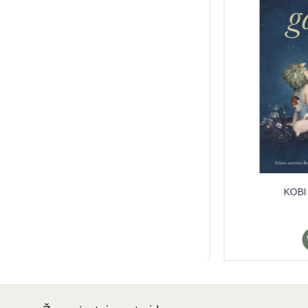
KOBI YAMADA Ką d
pro
7,