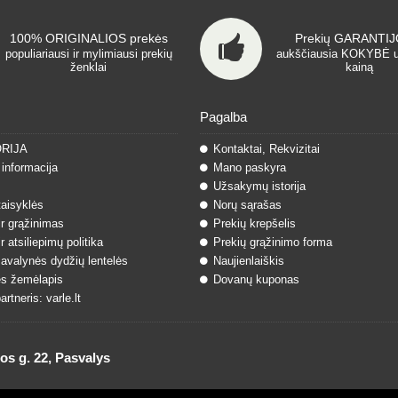
100% ORIGINALIOS prekės
Prekių GARANTIJO
populiariausi ir mylimiausi prekių
aukščiausia KOKYBĖ 
ženklai
kainą
Pagalba
ORIJA
Kontaktai, Rekvizitai
informacija
Mano paskyra
Užsakymų istorija
taisyklės
Norų sąrašas
ir grąžinimas
Prekių krepšelis
r atsiliepimų politika
Prekių grąžinimo forma
 avalynės dydžių lentelės
Naujienlaiškis
s žemėlapis
Dovanų kuponas
rtneris: varle.lt
 g. 22, Pasvalys