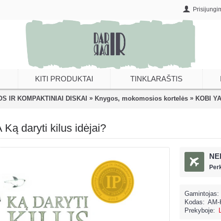
Prisijungi
KITI PRODUKTAI
TINKLARAŠTIS
»
»
S IR KOMPAKTINIAI DISKAI
Knygos, mokomosios kortelės
KOBI YA
 daryti kilus idėjai?
NE
Per
Gamintojas:
Kodas:
AM-
Prekyboje: