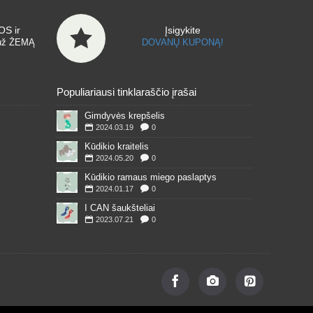
S ir
Įsigykite
už ŽEMĄ
DOVANŲ KUPONĄ!
Populiariausi tinklaraščio įrašai
Gimdyvės krepšelis
2024.03.19
0
Kūdikio kraitelis
2024.05.20
0
Kūdikio ramaus miego paslaptys
2024.01.17
0
I CAN šaukšteliai
2023.07.21
0