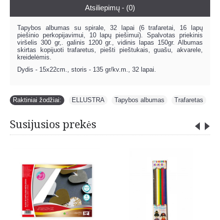
Atsiliepimų - (0)
Tapybos albumas su spirale, 32 lapai (6 trafaretai, 16 lapų
piešinio perkopijavimui, 10 lapų piešimui). Spalvotas priekinis
viršelis 300 gr,. galinis 1200 gr., vidinis lapas 150gr. Albumas
skirtas kopijuoti trafaretus, piešti pieštukais, guašu, akvarele,
kreidelėmis.
Dydis - 15x22cm., storis - 135 gr/kv.m., 32 lapai.
Raktiniai žodžiai:
ELLUSTRA
,
Tapybos albumas
,
Trafaretas
Susijusios prekės