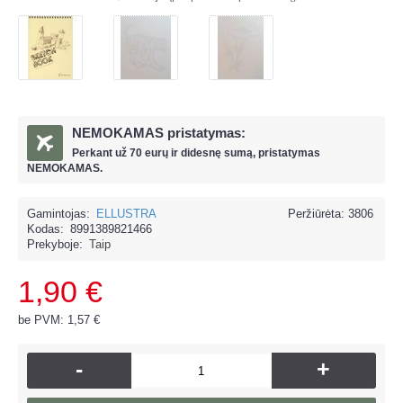
NEMOKAMAS pristatymas:
Perkant už
70 eur
ų ir
didesnę sumą, pristatymas
NEMOKAMAS.
Gamintojas:
ELLUSTRA
Peržiūrėta: 3806
Kodas:
8991389821466
Prekyboje:
Taip
1,90 €
be PVM: 1,57 €
-
+