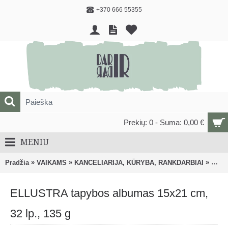
+370 666 55355
Prekių: 0 - Suma: 0,00 €
MENIU
»
»
»
Pradžia
VAIKAMS
KANCELIARIJA, KŪRYBA, RANKDARBIAI
Pieši
ELLUSTRA tapybos albumas 15x21 cm,
32 lp., 135 g