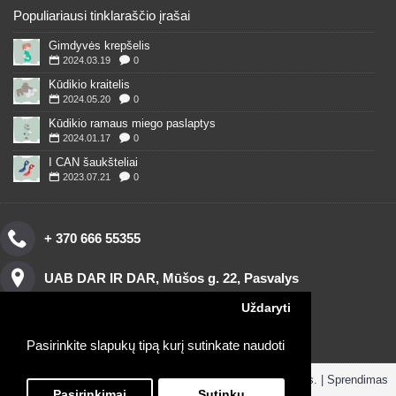
Populiariausi tinklaraščio įrašai
Gimdyvės krepšelis
2024.03.19
0
Kūdikio kraitelis
2024.05.20
0
Kūdikio ramaus miego paslaptys
2024.01.17
0
I CAN šaukšteliai
2023.07.21
0
+ 370 666 55355
UAB DAR IR DAR, Mūšos g. 22, Pasvalys
Uždaryti
Pasirinkite slapukų tipą kurį sutinkate naudoti
Copyright © 2016, www.darirdar.lt visos teisės saugomos. | Sprendimas
ParduotuvesNuoma.lt
Pasirinkimai
Sutinku