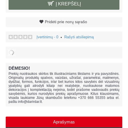
Į KREPŠELĮ
Pridėti prie norų sąrašo
Įvertinimų - 0
Rašyti atsiliepimą
•
DĖMESIO!
Prekių nuotraukos skirtos tik iliustraciniams tikslams ir yra pavyzdinės.
Originalių produktų spalvos, vaizdas, užrašai, parametrai, matmenys,
dydžiai, formos, funkcijos, ir/ar bet kurios kitos savybės dėl vizualinių
ypatybių gali atrodyti kitaip nei realybėje, n
uotraukose matomos
dekoracijos į komplektaciją neįeina,
todėl prašome vadovautis prekių
savybėmis, kurios nurodytos prekių aprašymuose. Kilus klausimams,
visada laukiame Jūsų skambučio telefonu +370 666 55355 arba el.
paštu
info@darirdar.lt
.
Aprašymas