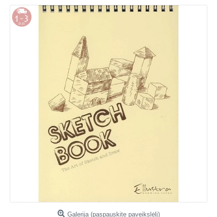
Galerija (paspauskite paveikslėlį)