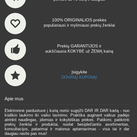
100% ORIGINALIOS prekės
populiariausi ir mylimiausi prekių ženklai
Prekių GARANTIJOS ir
aukščiausia KOKYBĖ už ŽEMĄ kainą
Įsigykite
DOVANŲ KUPONĄ!
Apie mus
Elektroninė parduotuvė į kurią norisi sugrįžti DAR IR DAR kartą - nuo
kūdikio laukimo iki vaiko lavinimo. Praktika auginant vaikus padėjo
atrinkti naudingas, įdomias ir kokybiškas prekes. Patikimi, patikrinti
prekių ženklai ir produktai, nuolat besiplečiantis asortimentas,
konsultacijos, patarimai ir malonus aptarnavimas - visa tai ir dar
daugiau rasite pas mus!