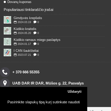
Dovanų kuponas
Populiariausi tinklaraščio įrašai
Gimdyvės krepšelis
2024.03.19
0
Kūdikio kraitelis
2024.05.20
0
Kūdikio ramaus miego paslaptys
2024.01.17
0
I CAN šaukšteliai
2023.07.21
0
+ 370 666 55355
UAB DAR IR DAR, Mūšos g. 22, Pasvalys
Uždaryti
Pasirinkite slapukų tipą kurį sutinkate naudoti