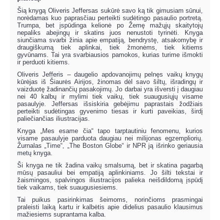
Šią knygą Oliveris Jeffersas sukūrė savo ką tik gimusiam sūnui,
norėdamas kuo paprasčiau perteikti sudėtingo pasaulio portretą.
Trumpa, bet įspūdinga kelionė po Žemę mažųjų skaitytojų
nepaliks abejingų ir skatins juos nenustoti tyrinėti. Knyga
siunčiama svarbi žinia apie empatiją, bendrystę, atsakomybę ir
draugiškumą tiek aplinkai, tiek žmonėms, tiek kitiems
gyvūnams. Tai yra svarbiausios pamokos, kurias turime išmokti
ir perduoti kitiems.
Oliveris Jefferis – daugelio apdovanojimų pelnęs vaikų knygų
kūrėjas iš Šiaurės Airijos, žinomas dėl savo šiltų, išradingų ir
vaizduotę žadinančių pasakojimų. Jo darbai yra išversti į daugiau
nei 40 kalbų ir mylimi tiek vaikų, tiek suaugusiųjų visame
pasaulyje. Jeffersas išsiskiria gebėjimu paprastais žodžiais
perteikti sudėtingas gyvenimo tiesas ir kurti paveikias, širdį
paliečiančias iliustracijas.
Knyga „Mes esame čia“ tapo tarptautiniu fenomenu, kurios
visame pasaulyje parduota daugiau nei milijonas egzempliorių.
Žurnalas „Time“, „The Boston Globe“ ir NPR ją išrinko geriausia
metų knyga.
Ši knyga ne tik žadina vaikų smalsumą, bet ir skatina pagarbą
mūsų pasauliui bei empatiją aplinkiniams. Jo šilti tekstai ir
žaismingos, spalvingos iliustracijos palieka neišdildomą įspūdį
tiek vaikams, tiek suaugusiesiems.
Tai puikus pasirinkimas šeimoms, norinčioms prasmingai
praleisti laiką kartu ir kalbėtis apie didelius pasaulio klausimus
mažiesiems suprantama kalba.