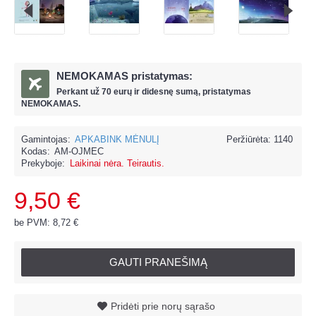
NEMOKAMAS pristatymas:
Perkant už
70 eur
ų ir
didesnę sumą, pristatymas
NEMOKAMAS.
Gamintojas:
APKABINK MĖNULĮ
Peržiūrėta: 1140
Kodas:
AM-OJMEC
Prekyboje:
Laikinai nėra. Teirautis.
9,50 €
be PVM: 8,72 €
GAUTI PRANEŠIMĄ
Pridėti prie norų sąrašo