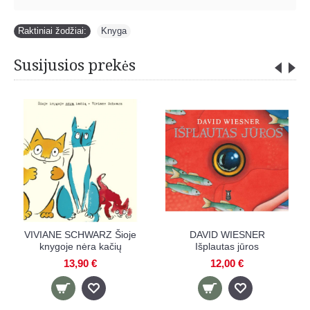
Raktiniai žodžiai:
Knyga
Susijusios prekės
ID WIESNER
KATIE BUTTON
OLIVER 
plautas jūros
Labanakt, Šuniuk!
mes stat
bendros at
12,00 €
11,90 €
9,