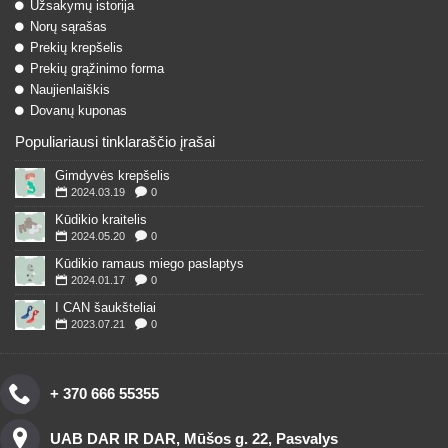
Užsakymų istorija
Norų sąrašas
Prekių krepšelis
Prekių grąžinimo forma
Naujienlaiškis
Dovanų kuponas
Populiariausi tinklaraščio įrašai
Gimdyvės krepšelis
2024.03.19
0
Kūdikio kraitelis
2024.05.20
0
Kūdikio ramaus miego paslaptys
2024.01.17
0
I CAN šaukšteliai
2023.07.21
0
+ 370 666 55355
UAB DAR IR DAR, Mūšos g. 22, Pasvalys