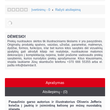
Įvertinimų - 0
Rašyti atsiliepimą
•
DĖMESIO!
Prekių nuotraukos skirtos tik iliustraciniams tikslams ir yra pavyzdinės.
Originalių produktų spalvos, vaizdas, užrašai, parametrai, matmenys,
dydžiai, formos, funkcijos, ir/ar bet kurios kitos savybės dėl vizualinių
ypatybių gali atrodyti kitaip nei realybėje, n
uotraukose matomos
dekoracijos į komplektaciją neįeina,
todėl prašome vadovautis prekių
savybėmis, kurios nurodytos prekių aprašymuose. Kilus klausimams,
visada laukiame Jūsų skambučio telefonu +370 666 55355 arba el.
paštu
info@darirdar.lt
.
Aprašymas
Atsiliepimų - (0)
Pasaulinio garso autorius ir iliustratorius Oliveris Jefferis
kviečia į jautrią ir įsimintiną kelionę po mūsų nuostabią
planetą.