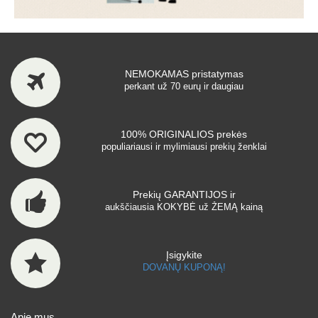
NEMOKAMAS pristatymas
perkant už 70 eurų ir daugiau
100% ORIGINALIOS prekės
populiariausi ir mylimiausi prekių ženklai
Prekių GARANTIJOS ir
aukščiausia KOKYBĖ už ŽEMĄ kainą
Įsigykite
DOVANŲ KUPONĄ!
Apie mus