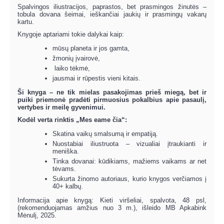
Spalvingos iliustracijos, paprastos, bet prasmingos žinutės –
tobula dovana šeimai, ieškančiai jaukių ir prasmingų vakarų
kartu.
Knygoje aptariami tokie dalykai kaip:
mūsų planeta ir jos gamta,
žmonių įvairovė,
️ laiko tėkmė,
jausmai ir rūpestis vieni kitais.
Ši knyga – ne tik mielas pasakojimas prieš miegą, bet ir
puiki priemonė pradėti pirmuosius pokalbius apie pasaulį,
vertybes ir meilę gyvenimui.
Kodėl verta rinktis „Mes eame čia“:
Skatina vaikų smalsumą ir empatiją.
Nuostabiai iliustruota – vizualiai įtraukianti ir
meniška.
Tinka dovanai: kūdikiams, mažiems vaikams ar net
tėvams.
Sukurta žinomo autoriaus, kurio knygos verčiamos į
40+ kalbų.
Informacija apie knygą: Kieti viršeliai, spalvota, 48 psl,
(rekomenduojamas amžius nuo 3 m.), išleido MB Apkabink
Mėnulį, 2025.