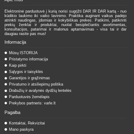
Elektroninė parduotuvė į kurią norisi sugrįžti DAR IR DAR kartą - nuo
kūdikio laukimo iki vaiko lavinimo. Praktika auginant vaikus padėjo
atrinkti naudingas, įdomias ir kokybiškas prekes. Patikimi, patikrinti
prekių ženklai ir produktai, nuolat besiplečiantis asortimentas,
konsultacijos, patarimai ir malonus aptarnavimas - visa tai ir dar
daugiau rasite pas mus!
Informacija
Mūsų ISTORIJA
Pristatymo informacija
Kaip pirkti
Sąlygos ir taisyklės
Garantijos ir grąžinimas
Privatumo ir atsiliepimų politika
Drabužių ir avalynės dydžių lentelės
Parduotuvės žemėlapis
Prekybos partneris: varle.lt
Pagalba
Kontaktai, Rekvizitai
Mano paskyra