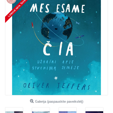
Galerija (paspauskite paveikslėlį)