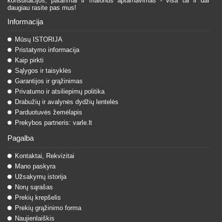
konsultacijos, patarimai ir malonus aptarnavimas - visa tai ir dar
daugiau rasite pas mus!
Informacija
Mūsų ISTORIJA
Pristatymo informacija
Kaip pirkti
Sąlygos ir taisyklės
Garantijos ir grąžinimas
Privatumo ir atsiliepimų politika
Drabužių ir avalynės dydžių lentelės
Parduotuvės žemėlapis
Prekybos partneris: varle.lt
Pagalba
Kontaktai, Rekvizitai
Mano paskyra
Užsakymų istorija
Norų sąrašas
Prekių krepšelis
Prekių grąžinimo forma
Naujienlaiškis