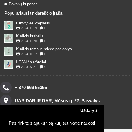
Dovanų kuponas
Populiariausi tinklaraščio įrašai
Gimdyvės krepšelis
2024.03.19
0
Kūdikio kraitelis
2024.05.20
0
Kūdikio ramaus miego paslaptys
2024.01.17
0
I CAN šaukšteliai
2023.07.21
0
+ 370 666 55355
UAB DAR IR DAR, Mūšos g. 22, Pasvalys
Uždaryti
Pasirinkite slapukų tipą kurį sutinkate naudoti