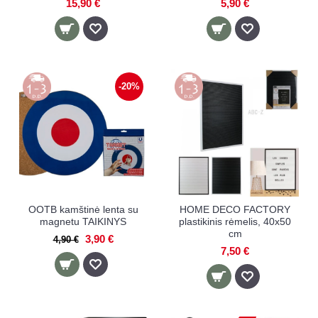
15,90 €
5,90 €
-20%
OOTB kamštinė lenta su
HOME DECO FACTORY
magnetu TAIKINYS
plastikinis rėmelis, 40x50
cm
3,90 €
4,90 €
7,50 €