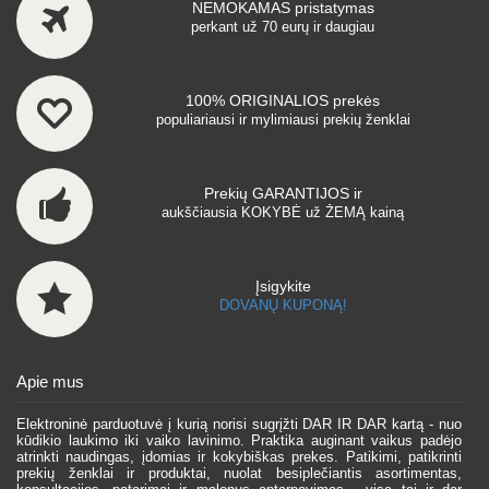
NEMOKAMAS pristatymas
perkant už 70 eurų ir daugiau
100% ORIGINALIOS prekės
populiariausi ir mylimiausi prekių ženklai
Prekių GARANTIJOS ir
aukščiausia KOKYBĖ už ŽEMĄ kainą
Įsigykite
DOVANŲ KUPONĄ!
Apie mus
Elektroninė parduotuvė į kurią norisi sugrįžti DAR IR DAR kartą - nuo
kūdikio laukimo iki vaiko lavinimo. Praktika auginant vaikus padėjo
atrinkti naudingas, įdomias ir kokybiškas prekes. Patikimi, patikrinti
prekių ženklai ir produktai, nuolat besiplečiantis asortimentas,