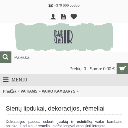
+370 666 55355
Prekių: 0 - Suma: 0,00 €
MENIU
»
»
»
Pradžia
VAIKAMS
VAIKO KAMBARYS
Sienų lipdukai, dekoracijos
Sienų lipdukai, dekoracijos, rėmeliai
Dekoracijos padeda sukurti
jaukią ir estetišką
vaiko kambario
aplinką. Lipdukai ir rėmeliai leidžia lengvai atnaujinti interjerą.