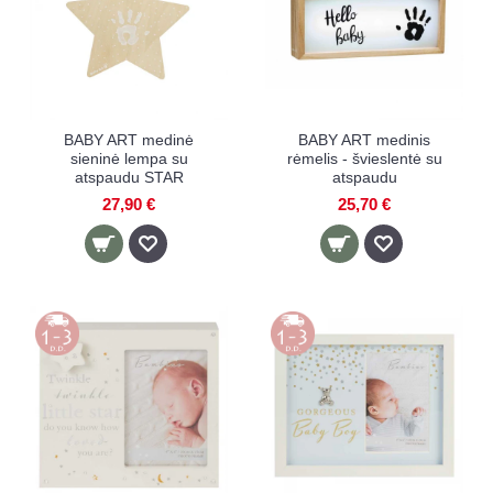
BABY ART medinė
BABY ART medinis
sieninė lempa su
rėmelis - švieslentė su
atspaudu STAR
atspaudu
27,90 €
25,70 €