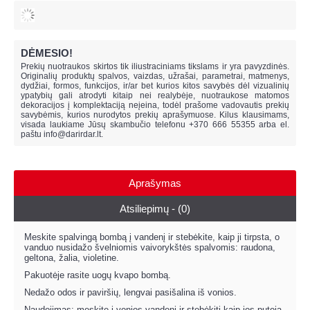
DĖMESIO!
Prekių nuotraukos skirtos tik iliustraciniams tikslams ir yra pavyzdinės.
Originalių produktų spalvos, vaizdas, užrašai, parametrai, matmenys,
dydžiai, formos, funkcijos, ir/ar bet kurios kitos savybės dėl vizualinių
ypatybių gali atrodyti kitaip nei realybėje, n
uotraukose matomos
dekoracijos į komplektaciją neįeina,
todėl prašome vadovautis prekių
savybėmis, kurios nurodytos prekių aprašymuose. Kilus klausimams,
visada laukiame Jūsų skambučio telefonu +370 666 55355 arba el.
paštu
info@darirdar.lt
.
Aprašymas
Atsiliepimų - (0)
Meskite spalvingą bombą į vandenį ir stebėkite, kaip ji tirpsta, o
vanduo nusidažo švelniomis vaivorykštės spalvomis: raudona,
geltona, žalia, violetine.
Pakuotėje rasite uogų kvapo bombą.
Nedažo odos ir paviršių, lengvai pasišalina iš vonios.
Naudojimas: meskite į vonios vandenį ir stebėkiti kaip jos putoja