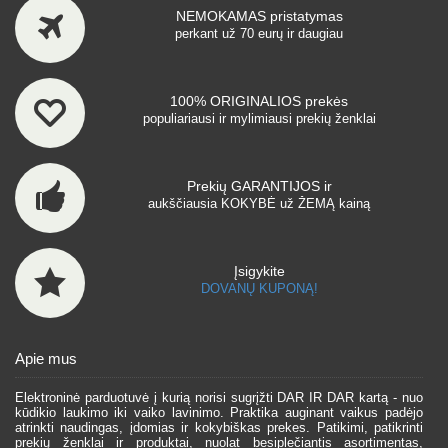
NEMOKAMAS pristatymas
perkant už 70 eurų ir daugiau
100% ORIGINALIOS prekės
populiariausi ir mylimiausi prekių ženklai
Prekių GARANTIJOS ir
aukščiausia KOKYBĖ už ŽEMĄ kainą
Įsigykite
DOVANŲ KUPONĄ!
Apie mus
Elektroninė parduotuvė į kurią norisi sugrįžti DAR IR DAR kartą - nuo
kūdikio laukimo iki vaiko lavinimo. Praktika auginant vaikus padėjo
atrinkti naudingas, įdomias ir kokybiškas prekes. Patikimi, patikrinti
prekių ženklai ir produktai, nuolat besiplečiantis asortimentas,