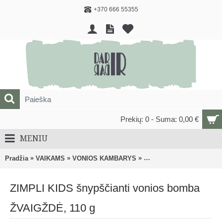
+370 666 55355
Prekių: 0 - Suma: 0,00 €
MENIU
»
»
»
Pradžia
VAIKAMS
VONIOS KAMBARYS
Maudynių, kūno priežiūr
ZIMPLI KIDS šnypščianti vonios bomba
ŽVAIGŽDĖ, 110 g