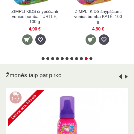
KIDS šnypščianti
ZIMPLI KIDS šnypščianti
ZIMPLI KIDS
bomba KATĖ, 100
vonios bomba MĖNULIS,
Rainbow 
g
110 g
spalvų kris
6
4,90 €
6,90 €
9,
Žmonės taip pat pirko