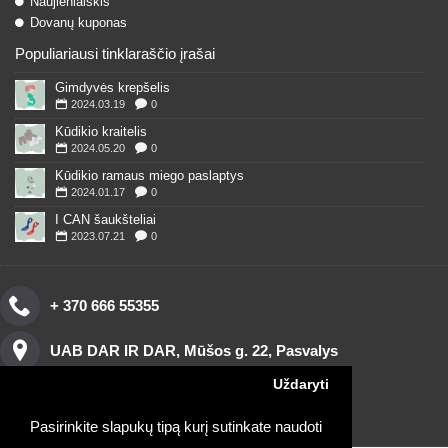
Naujienlaiškis
Dovanų kuponas
Populiariausi tinklaraščio įrašai
Gimdyvės krepšelis
2024.03.19
0
Kūdikio kraitelis
2024.05.20
0
Kūdikio ramaus miego paslaptys
2024.01.17
0
I CAN šaukšteliai
2023.07.21
0
+ 370 666 55355
UAB DAR IR DAR, Mūšos g. 22, Pasvalys
Uždaryti
Pasirinkite slapukų tipą kurį sutinkate naudoti