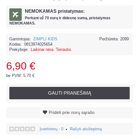
NEMOKAMAS pristatymas:
Perkant už
70 eur
ų ir
didesnę sumą, pristatymas
NEMOKAMAS.
Gamintojas:
ZIMPLI KIDS
Peržiūrėta: 2099
Kodas:
0813974025654
Prekyboje:
Laikinai nėra. Teirautis.
6,90 €
be PVM: 5,70 €
GAUTI PRANEŠIMĄ
Pridėti prie norų sąrašo
Įvertinimų - 0
Rašyti atsiliepimą
•