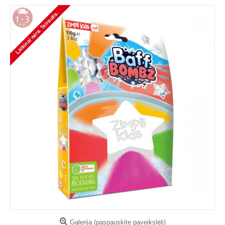
Galerija (paspauskite paveikslėlį)