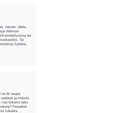
ais, namais, darbu,
nyje dalinuosi
dinti produktyvumą net
varkaraštis. Tai
rendimų).Suteikia
 ne tik naujas
ir padaryti ją malonia
 – nuo tinkamo laiko
 kelionę? Pasaulinė
iui sukanka ...