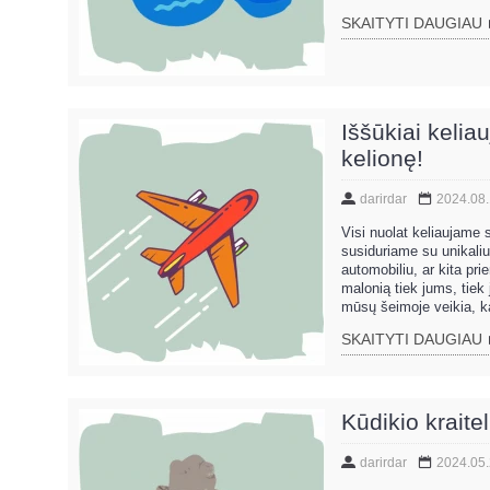
SKAITYTI DAUGIAU
Iššūkiai keliau
kelionę!
darirdar
2024.08
Visi nuolat keliaujame 
susiduriame su unikaliu 
automobiliu, ar kita pr
malonią tiek jums, tiek
mūsų šeimoje veikia, kad
SKAITYTI DAUGIAU
Kūdikio kraitel
darirdar
2024.05