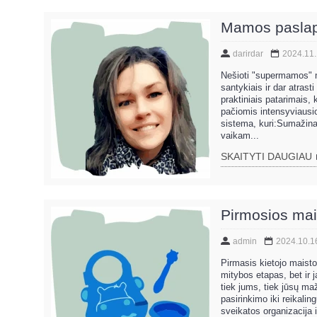
Mamos paslapt
darirdar
2024.11
Nešioti "supermamos" ma
santykiais ir dar atrasti
praktiniais patarimais,
pačiomis intensyviausio
sistema, kuri:Sumažin
vaikam...
SKAITYTI DAUGIAU
Pirmosios mais
admin
2024.10.1
Pirmasis kietojo maisto
mitybos etapas, bet ir ja
tiek jums, tiek jūsų ma
pasirinkimo iki reikali
sveikatos organizacija 