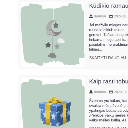
Kūdikio ramau
darirdar
2024.01
Jei mažylio miegas ner
rutina kūdikiui: raktas
gerovei. Tačiau daugeli
tinkamą miego aplinką ir
pasidalinsime praktinia
labiau...
SKAITYTI DAUGIAU
Kaip rasti to
darirdar
2023.12
Šventės yra laikas, kai 
svarbia mūsų švenčių tr
ypatingas būdas parody
„Penkios vaikų meilės k
vaiko meilės kalbą. Aš 