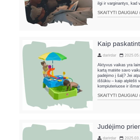
ilgi ir varginantys, kad
SKAITYTI DAUGIAU
Kaip paskatint
darirdar
2025.05
Aktyvus vaikas yra laim
kartą matėte savo vaiką
padėjimo į šalį? Jei atp
iššūkiu – kaip atplėšti
kompiuteriuose ir išman
SKAITYTI DAUGIAU
Judėjimo pri
darirdar
2025.03