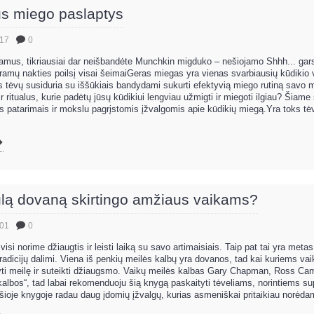
s miego paslaptys
.17
0
amus, tikriausiai dar neišbandėte Munchkin migduko – nešiojamo Shhh... ga
 į ramų nakties poilsį visai šeimaiGeras miegas yra vienas svarbiausių kūdiki
s tėvų susiduria su iššūkiais bandydami sukurti efektyvią miego rutiną savo m
 ritualus, kurie padėtų jūsų kūdikiui lengviau užmigti ir miegoti ilgiau? Šiame
is patarimais ir mokslu pagrįstomis įžvalgomis apie kūdikių miegą.Yra toks tė
bulą dovaną skirtingo amžiaus vaikams?
.01
0
visi norime džiaugtis ir leisti laiką su savo artimaisiais. Taip pat tai yra met
adicijų dalimi. Viena iš penkių meilės kalbų yra dovanos, tad kai kuriems vai
ti meilę ir suteikti džiaugsmo. Vaikų meilės kalbas Gary Chapman, Ross Ca
albos“, tad labai rekomenduoju šią knygą paskaityti tėveliams, norintiems sup
šioje knygoje radau daug įdomių įžvalgų, kurias asmeniškai pritaikiau norėdam