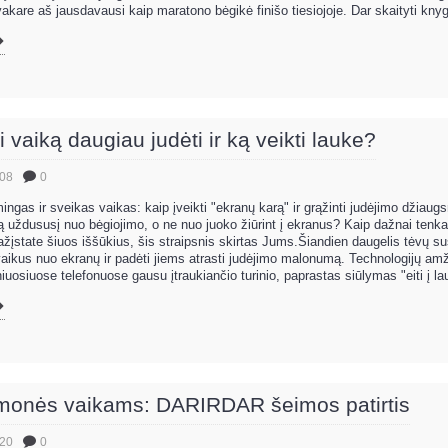
 vakare aš jausdavausi kaip maratono bėgikė finišo tiesiojoje. Dar skaityti knyg
i vaiką daugiau judėti ir ką veikti lauke?
.08
0
ingas ir sveikas vaikas: kaip įveikti "ekranų karą" ir grąžinti judėjimo džia
 uždususį nuo bėgiojimo, o ne nuo juoko žiūrint į ekranus? Kaip dažnai tenka 
ažįstate šiuos iššūkius, šis straipsnis skirtas Jums.Šiandien daugelis tėvų sus
 vaikus nuo ekranų ir padėti jiems atrasti judėjimo malonumą. Technologijų amž
iuosiuose telefonuose gausu įtraukiančio turinio, paprastas siūlymas "eiti į lau
emonės vaikams: DARIRDAR šeimos patirtis
.20
0