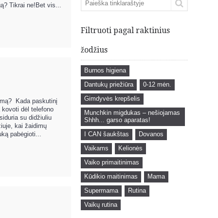
ą? Tikrai ne!Bet vis...
Filtruoti pagal raktinius
žodžius
Burnos higiena
Dantukų priežiūra
0-12 mėn.
Gimdyvės krepšelis
ugsmą? Kada paskutinį
kovoti dėl telefono
Munchkin migdukas – nešiojamas
iduria su didžiuliu
Shhh... garso aparatas!
iuje, kai žaidimų
ką pabėgioti...
I CAN šaukštas
Dovanos
Vaikams
Kelionės
Vaiko primaitinimas
Kūdikio maitinimas
Mama
Supermama
Rutina
Vaikų rutina