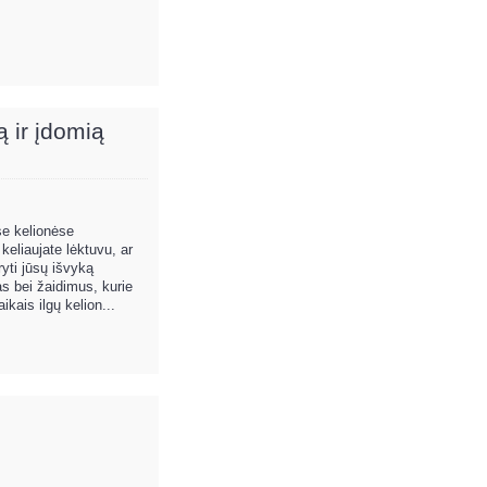
ą ir įdomią
se kelionėse
keliaujate lėktuvu, ar
ryti jūsų išvyką
s bei žaidimus, kurie
ikais ilgų kelion...