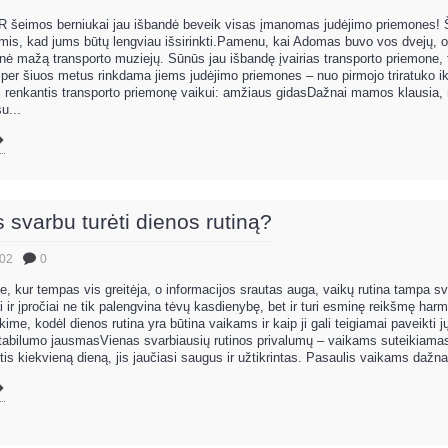
šeimos berniukai jau išbandė beveik visas įmanomas judėjimo priemones! Š
gomis, kad jums būtų lengviau išsirinkti.Pamenu, kai Adomas buvo vos dvejų, o
ė mažą transporto muziejų. Sūnūs jau išbandę įvairias transporto priemone, 
 per šiuos metus rinkdama jiems judėjimo priemones – nuo pirmojo triratuko ik
i renkantis transporto priemonę vaikui: amžiaus gidasDažnai mamos klausia, n
u...
svarbu turėti dienos rutiną?
.02
0
e, kur tempas vis greitėja, o informacijos srautas auga, vaikų rutina tampa s
i ir įpročiai ne tik palengvina tėvų kasdienybę, bet ir turi esminę reikšmę ha
me, kodėl dienos rutina yra būtina vaikams ir kaip ji gali teigiamai paveikti j
stabilumo jausmasVienas svarbiausių rutinos privalumų – vaikams suteikiam
tis kiekvieną dieną, jis jaučiasi saugus ir užtikrintas. Pasaulis vaikams dažna