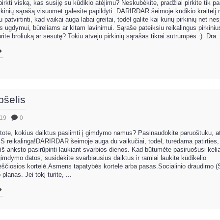
 pirkti viską, kas susiję su kūdikio atėjimu? Neskubėkite, pradžiai pirkite tik p
pirkinių sąrašą visuomet galėsite papildyti. DARIRDAR šeimoje kūdikio kraitelį
iu patvirtinti, kad vaikai auga labai greitai, todėl galite kai kurių pirkinių net ne
s ugdymui, būreliams ar kitam lavinimui. Sąraše pateiksiu reikalingus pirkinius.
rite broliuką ar sesutę? Tokiu atveju pirkinių sąrašas tikrai sutrumpės :) Dra..
šelis
.19
0
tote, kokius daiktus pasiimti į gimdymo namus? Pasinaudokite paruoštuku, at
 reikalinga!DARIRDAR šeimoje auga du vaikučiai, todėl, turėdama patirties, n
iš anksto pasirūpinti laukiant svarbios dienos. Kad būtumėte pasiruošusi keliaut
mdymo datos, susidėkite svarbiausius daiktus ir ramiai laukite kūdikėlio
ščiosios kortelė.Asmens tapatybės kortelė arba pasas.Socialinio draudimo (
nas. Jei tokį turite, ...