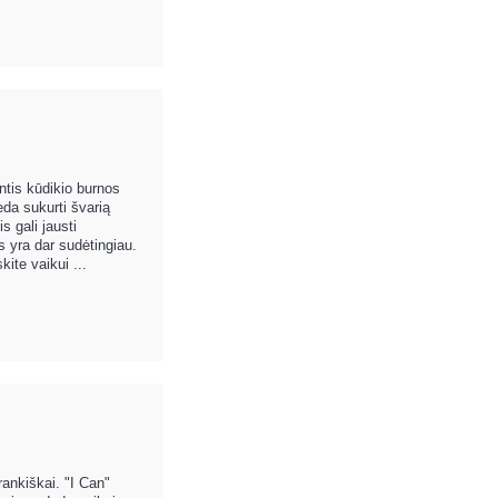
intis kūdikio burnos
da sukurti švarią
s gali jausti
is yra dar sudėtingiau.
ite vaikui ...
ankiškai. "I Can"