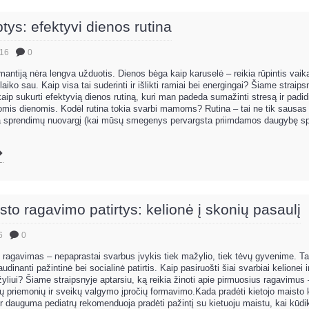
ys: efektyvi dienos rutina
.16
0
ntiją nėra lengva užduotis. Dienos bėga kaip karuselė – reikia rūpintis vaik
 laiko sau. Kaip visa tai suderinti ir išlikti ramiai bei energingai? Šiame straips
 kaip sukurti efektyvią dienos rutiną, kuri man padeda sumažinti stresą ir padi
mis dienomis. Kodėl rutina tokia svarbi mamoms? Rutina – tai ne tik sausas t
a sprendimų nuovargį (kai mūsų smegenys pervargsta priimdamos daugybę sp
to ragavimo patirtys: kelionė į skonių pasaulį
6
0
 ragavimas – nepaprastai svarbus įvykis tiek mažylio, tiek tėvų gyvenime. Tai
udinanti pažintinė bei socialinė patirtis. Kaip pasiruošti šiai svarbiai kelionei 
žyliui? Šiame straipsnyje aptarsiu, ką reikia žinoti apie pirmuosius ragavimus
ngų priemonių ir sveikų valgymo įpročių formavimo.Kada pradėti kietojo maisto
ir dauguma pediatrų rekomenduoja pradėti pažintį su kietuoju maistu, kai kūdik