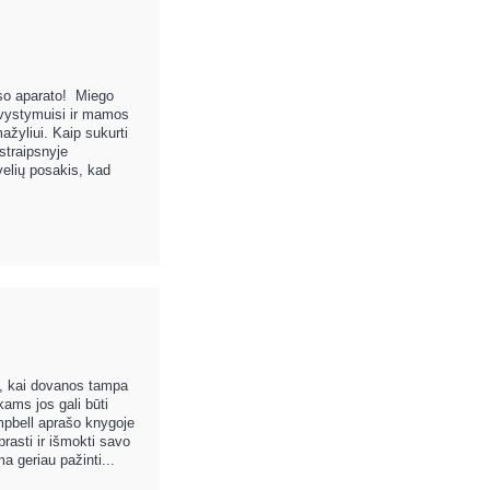
rso aparato! Miego
o vystymuisi ir mamos
ažyliui. Kaip sukurti
 straipsnyje
velių posakis, kad
as, kai dovanos tampa
kams jos gali būti
mpbell aprašo knygoje
rasti ir išmokti savo
a geriau pažinti...