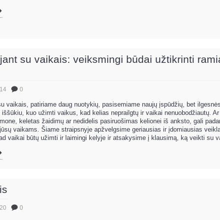
jant su vaikais: veiksmingi būdai užtikrinti rami
.14
0
su vaikais, patiriame daug nuotykių, pasisemiame naujų įspūdžių, bet ilgesnė
iššūkiu, kuo užimti vaikus, kad kelias neprailgtų ir vaikai nenuobodžiautų. Ar 
iemone, keletas žaidimų ar nedidelis pasiruošimas kelionei iš anksto, gali pada
 jūsų vaikams. Šiame straipsnyje apžvelgsime geriausias ir įdomiausias veikla
 vaikai būtų užimti ir laimingi kelyje ir atsakysime į klausimą, ką veikti su va
is
.20
0