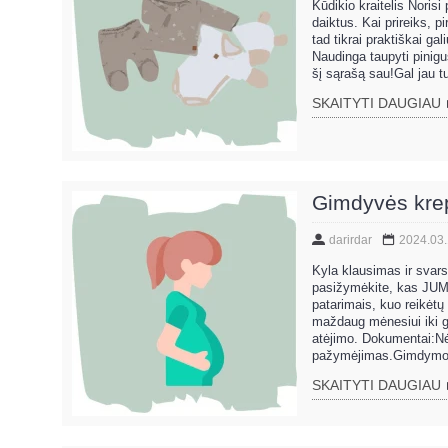
Kūdikio kraitelis Norisi
daiktus. Kai prireiks, 
tad tikrai praktiškai gal
Naudinga taupyti pinigu
šį sąrašą sau!Gal jau tu
SKAITYTI DAUGIAU
Gimdyvės krep
darirdar
2024.03
Kyla klausimas ir svars
pasižymėkite, kas JUMS
patarimais, kuo reikėtų 
maždaug mėnesiui iki gi
atėjimo. Dokumentai:Nė
pažymėjimas.Gimdymo pla
SKAITYTI DAUGIAU