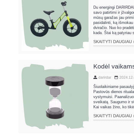
Du energingi DARIRDAR 
savo patirtimi ir įžval
mūsų garažas jau primin
pasidalinti, ką išmokau
dviračio. Nuo ko pradėt
kada. Štai ką patyriau s
SKAITYTI DAUGIAU
Kodėl vaikams 
darirdar
2024.12
Šiuolaikiniame pasaulyj
Pastovūs dienos rituala
vystymuisi. Paanalizuoki
sveikatą. Saugumo ir 
Kai vaikas žino, ko tikė
SKAITYTI DAUGIAU