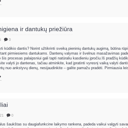
igiena ir dantukų priežiūra
5
0
ti kūdikio dantis? Norint užtikrinti sveiką pieninių dantukų augimą, būtina rūp
gstant pirmiesiems dantukams. Dantenų valymas ir švelnus masažavimas pade
 šis procesas palaipsniui gali tapti natūraliu kasdieniu įpročiu.Iš pradžių kūdiki
te valyti jo dantenas, tačiau atminkite, kad įpratinti vyresnį vaiką valyti dant
tų nuo ankstyvų dienų, nesijaudinkite – galite pamažu pradėti. Pirmiausia leisk
iai
.21
0
lus šaukštas su daugiafunkcine laikymo rankena, padeda vaikui valgyti savar