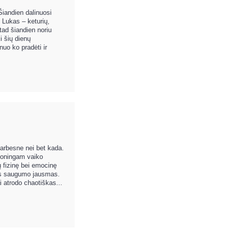
iandien dalinuosi
 Lukas – keturių,
tad šiandien noriu
i šių dienų
uo ko pradėti ir
varbesne nei bet kada.
rmoningam vaiko
ų fizinę bei emocinę
as saugumo jausmas.
i atrodo chaotiškas...