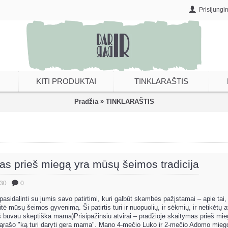
Prisijungi
KITI PRODUKTAI
TINKLARAŠTIS
»
Pradžia
TINKLARAŠTIS
as prieš miegą yra mūsų šeimos tradicija
.30
0
asidalinti su jumis savo patirtimi, kuri galbūt skambės pažįstamai – apie tai,
ė mūsų šeimos gyvenimą. Ši patirtis turi ir nuopuolių, ir sėkmių, ir netikėtų 
aš buvau skeptiška mama)Prisipažinsiu atvirai – pradžioje skaitymas prieš mi
sąrašo "ką turi daryti gera mama". Mano 4-mečio Luko ir 2-mečio Adomo miego 