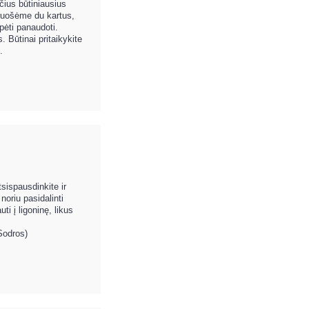
ačius būtiniausius
 ruošėme du kartus,
spėti panaudoti.
 Būtinai pritaikykite
.
sispausdinkite ir
oriu pasidalinti
i į ligoninę, likus
Sodros)