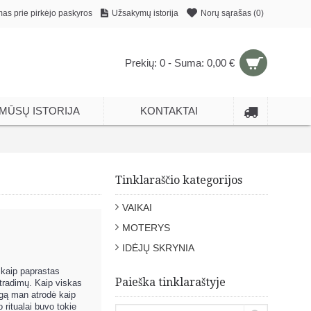
mas prie pirkėjo paskyros
Užsakymų istorija
Norų sąrašas (
0
)
Prekių: 0 - Suma: 0,00 €
MŪSŲ ISTORIJA
KONTAKTAI
Tinklaraščio kategorijos
VAIKAI
MOTERYS
IDĖJŲ SKRYNIA
 kaip paprastas
Paieška tinklaraštyje
atradimų. Kaip viskas
egą man atrodė kaip
ritualai buvo tokie