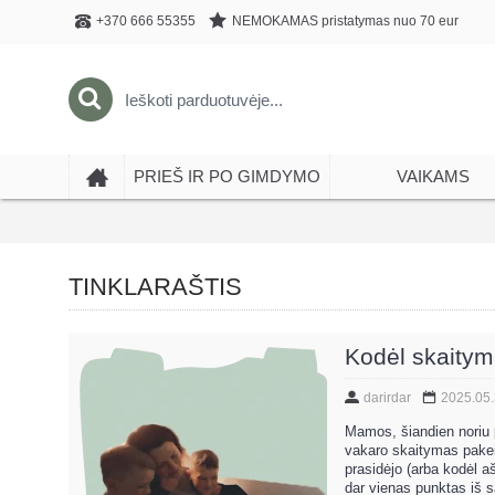
NEMOKAMAS pristatymas nuo 70 eur
+370 666 55355
PRIEŠ IR PO GIMDYMO
VAIKAMS
TINKLARAŠTIS
Kodėl skaitym
darirdar
2025.05
Mamos, šiandien noriu p
vakaro skaitymas pakeit
prasidėjo (arba kodėl 
dar vienas punktas iš 