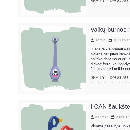
SKAITYTI DAUGIAU
Vaikų burnos h
admin
2023.09.0
Kada reikia pradėti valy
higiena dar prieš išdy
aplinką dantims augti, o
diskomfortą, kai bandysi
Jei nevalėte kūdikio dan
SKAITYTI DAUGIAU
I CAN šaukštel
darirdar
2023.07
Visame pasaulyje unika