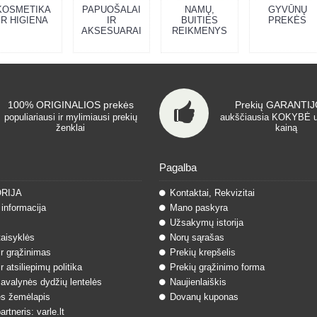
KOSMETIKA
PAPUOŠALAI
NAMŲ,
GYVŪNŲ
IR HIGIENA
IR
BUITIES
PREKĖS
AKSESUARAI
REIKMENYS
100% ORIGINALIOS prekės
Prekių GARANTIJO
populiariausi ir mylimiausi prekių
aukščiausia KOKYBĖ 
ženklai
kainą
Pagalba
ORIJA
Kontaktai, Rekvizitai
informacija
Mano paskyra
Užsakymų istorija
taisyklės
Norų sąrašas
ir grąžinimas
Prekių krepšelis
r atsiliepimų politika
Prekių grąžinimo forma
 avalynės dydžių lentelės
Naujienlaiškis
s žemėlapis
Dovanų kuponas
rtneris: varle.lt