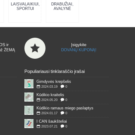
LAISVALAIKIUI,
DRABUŽIAI,
SPORTUI
AVALYNĖ
S ir
Įsigykite
už ŽEMĄ
DOVANŲ KUPONĄ!
Populiariausi tinklaraščio įrašai
Gimdyvės krepšelis
2024.03.19
0
Kūdikio kraitelis
2024.05.20
0
Kūdikio ramaus miego paslaptys
2024.01.17
0
I CAN šaukšteliai
2023.07.21
0