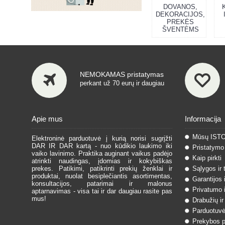
DOVANOS,
DEKORACIJOS,
PREKĖS
ŠVENTĖMS
NEMOKAMAS pristatymas
perkant už 70 eurų ir daugiau
Apie mus
Informacija
Mūsų IST
Elektroninė parduotuvė į kurią norisi sugrįžti
DAR IR DAR kartą - nuo kūdikio laukimo iki
Pristatymo 
vaiko lavinimo. Praktika auginant vaikus padėjo
Kaip pirkti
atrinkti naudingas, įdomias ir kokybiškas
prekes. Patikimi, patikrinti prekių ženklai ir
Sąlygos ir 
produktai, nuolat besiplečiantis asortimentas,
Garantijos 
konsultacijos, patarimai ir malonus
Privatumo i
aptarnavimas - visa tai ir dar daugiau rasite pas
mus!
Drabužių ir
Parduotuvė
Prekybos pa