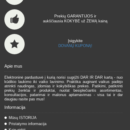
Prekių GARANTIJOS ir
aukščiausia KOKYBĖ už ŽEMĄ kainą
Įsigykite
DOVANŲ KUPONĄ!
Apie mus
Elektroninė parduotuvė į kurią norisi sugrįžti DAR IR DAR kartą - nuo
kūdikio laukimo iki vaiko lavinimo. Praktika auginant vaikus padėjo
atrinkti naudingas, įdomias ir kokybiškas prekes. Patikimi, patikrinti
prekių ženklai ir produktai, nuolat besiplečiantis asortimentas,
konsultacijos, patarimai ir malonus aptarnavimas - visa tai ir dar
daugiau rasite pas mus!
Informacija
Mūsų ISTORIJA
Pristatymo informacija
Kaip pirkti