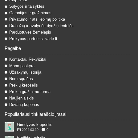
Sąlygos ir taisyklės
Garantijos ir grąžinimas
Privatumo ir atsiliepimų politika
Drabužių ir avalynės dydžių lentelės
Parduotuvės žemėlapis
Prekybos partneris: varle.lt
Pagalba
Kontaktai, Rekvizitai
Mano paskyra
Užsakymų istorija
Norų sąrašas
Prekių krepšelis
Prekių grąžinimo forma
Naujienlaiškis
Dovanų kuponas
Populiariausi tinklaraščio įrašai
Gimdyvės krepšelis
2024.03.19
0