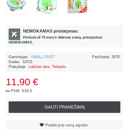
NEMOKAMAS pristatymas:
Perkant už
70 eur
ų ir
didesnę sumą, pristatymas
NEMOKAMAS.
Gamintojas:
SMALL FOOT
Peržiūrėta: 3979
Kodas:
10721
Prekyboje:
Laikinai nėra. Teirautis.
11,90 €
be PVM: 9,83 €
GAUTI PRANEŠIMĄ
Pridėti prie norų sąrašo