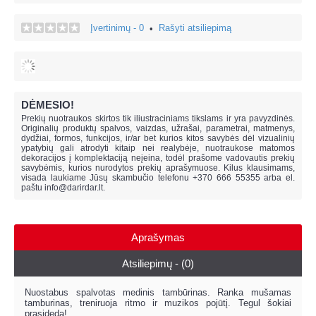
Įvertinimų - 0
Rašyti atsiliepimą
•
DĖMESIO!
Prekių nuotraukos skirtos tik iliustraciniams tikslams ir yra pavyzdinės.
Originalių produktų spalvos, vaizdas, užrašai, parametrai, matmenys,
dydžiai, formos, funkcijos, ir/ar bet kurios kitos savybės dėl vizualinių
ypatybių gali atrodyti kitaip nei realybėje, n
uotraukose matomos
dekoracijos į komplektaciją neįeina,
todėl prašome vadovautis prekių
savybėmis, kurios nurodytos prekių aprašymuose. Kilus klausimams,
visada laukiame Jūsų skambučio telefonu +370 666 55355 arba el.
paštu
info@darirdar.lt
.
Aprašymas
Atsiliepimų - (0)
Nuostabus spalvotas medinis tambūrinas. Ranka mušamas
tamburinas, treniruoja ritmo ir muzikos pojūtį. Tegul šokiai
prasideda!