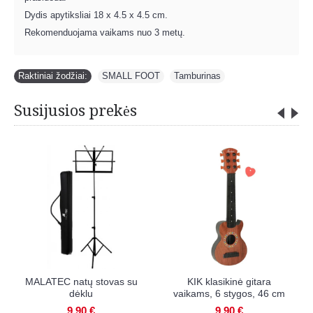
Dydis apytiksliai 18 x 4.5 x 4.5 cm.
Rekomenduojama vaikams nuo 3 metų.
Raktiniai žodžiai:
SMALL FOOT
,
Tamburinas
Susijusios prekės
COMMOTION barškučiai
MALATEC natų stovas su
EGG, 2 vnt.
dėklu
3,90 €
9,90 €