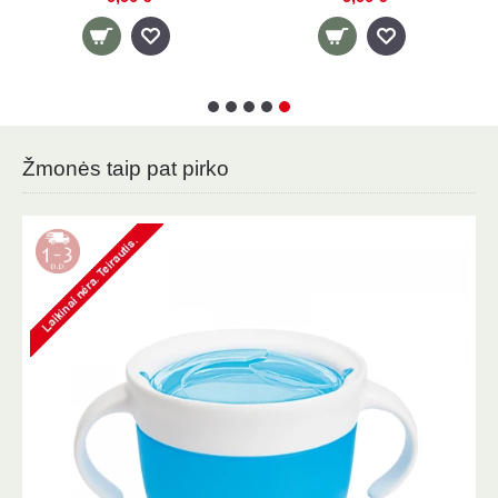
Žmonės taip pat pirko