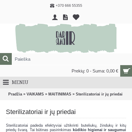
+370 666 55355
Prekių: 0 - Suma: 0,00 €
MENIU
»
»
»
Pradžia
VAIKAMS
MAITINIMAS
Sterilizatoriai ir jų priedai
Sterilizatoriai ir jų priedai
Sterilizatoriai padeda efektyviai užtikrinti buteliukų, žindukų ir kitų
priedų švarą. Tai būtinas pasirinkimas
kūdikio higienai ir saugumui