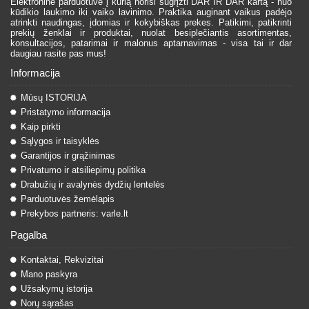
Elektroninė parduotuvė į kurią norisi sugrįžti DAR IR DAR kartą - nuo
kūdikio laukimo iki vaiko lavinimo. Praktika auginant vaikus padėjo
atrinkti naudingas, įdomias ir kokybiškas prekes. Patikimi, patikrinti
prekių ženklai ir produktai, nuolat besiplečiantis asortimentas,
konsultacijos, patarimai ir malonus aptarnavimas - visa tai ir dar
daugiau rasite pas mus!
Informacija
Mūsų ISTORIJA
Pristatymo informacija
Kaip pirkti
Sąlygos ir taisyklės
Garantijos ir grąžinimas
Privatumo ir atsiliepimų politika
Drabužių ir avalynės dydžių lentelės
Parduotuvės žemėlapis
Prekybos partneris: varle.lt
Pagalba
Kontaktai, Rekvizitai
Mano paskyra
Užsakymų istorija
Norų sąrašas