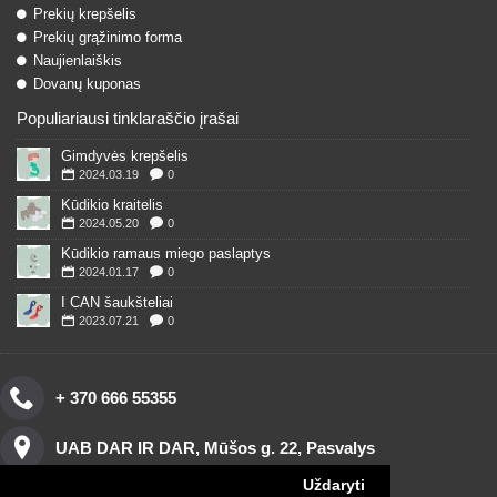
Prekių krepšelis
Prekių grąžinimo forma
Naujienlaiškis
Dovanų kuponas
Populiariausi tinklaraščio įrašai
Gimdyvės krepšelis
2024.03.19
0
Kūdikio kraitelis
2024.05.20
0
Kūdikio ramaus miego paslaptys
2024.01.17
0
I CAN šaukšteliai
2023.07.21
0
+ 370 666 55355
UAB DAR IR DAR, Mūšos g. 22, Pasvalys
Uždaryti