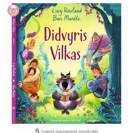
Galerija (paspauskite paveikslėlį)