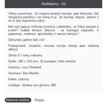
Atsiliepimų - (0)
Vilkas nusiminęs. Jis mėgsta skaityti istorijas apie didvyrius, bet
nesijaučia panašus į nė vieną iš jų. Jie žavingi, drąsūs, stiprūs ir
nė iš tolo neprimena vilkų!
Bet sykį baisus milžinas įsiveržia į biblioteką - ar Vilkui pavyks jį
įveikti? Galbūt tikrasis didvyris - ne žavingas stipruolis, o
paprastas, malonus, apsiskaitęs ir narsus herojus?
Didvyriais galime būti visi!
Padrąsinanti, šmaikšti, rimuota istorija istorija apie netikėtą
didvyrį.
Skirta 3-7 metų vaikams.
Dydis: 280 x 224 mm, 32 puslapiai, kieti viršeliai.
Autorius: Lucy Rowland.
Iliustravo: Ben Mantle.
Kalba: Lietuvių.
Leidėjas: Skaitau nuo gimimo, MB.
Raktiniai žodžiai:
Knyga