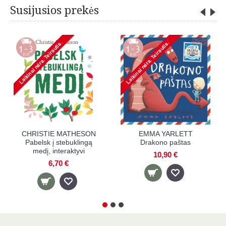
Susijusios prekės
BEATRICE BLUE Kartą
DAVID LITCHFIELD
gyveno vienaragis be
Lokys ir pianinas
rago
11,99 €
8,50 €