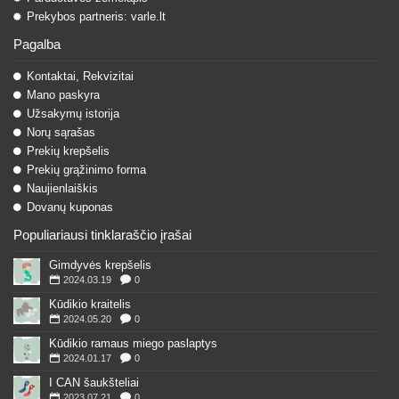
Prekybos partneris: varle.lt
Pagalba
Kontaktai, Rekvizitai
Mano paskyra
Užsakymų istorija
Norų sąrašas
Prekių krepšelis
Prekių grąžinimo forma
Naujienlaiškis
Dovanų kuponas
Populiariausi tinklaraščio įrašai
Gimdyvės krepšelis
2024.03.19
0
Kūdikio kraitelis
2024.05.20
0
Kūdikio ramaus miego paslaptys
2024.01.17
0
I CAN šaukšteliai
2023.07.21
0