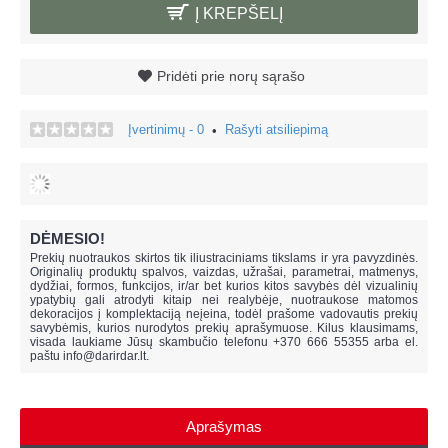
Į KREPŠELĮ
Pridėti prie norų sąrašo
Įvertinimų - 0
Rašyti atsiliepimą
•
DĖMESIO!
Prekių nuotraukos skirtos tik iliustraciniams tikslams ir yra pavyzdinės.
Originalių produktų spalvos, vaizdas, užrašai, parametrai, matmenys,
dydžiai, formos, funkcijos, ir/ar bet kurios kitos savybės dėl vizualinių
ypatybių gali atrodyti kitaip nei realybėje, n
uotraukose matomos
dekoracijos į komplektaciją neįeina,
todėl prašome vadovautis prekių
savybėmis, kurios nurodytos prekių aprašymuose. Kilus klausimams,
visada laukiame Jūsų skambučio telefonu +370 666 55355 arba el.
paštu
info@darirdar.lt
.
Aprašymas