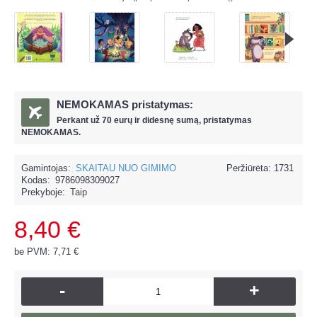
NEMOKAMAS pristatymas:
Perkant už
70 eur
ų ir
didesnę sumą, pristatymas
NEMOKAMAS.
Gamintojas:
SKAITAU NUO GIMIMO
Peržiūrėta: 1731
Kodas:
9786098309027
Prekyboje:
Taip
8,40 €
be PVM: 7,71 €
-
+