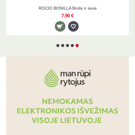
RCUS 2 etapų tritano gertuvė su šiaudeliu
BLUE
19,50 €
23,90 €