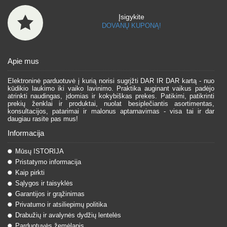
Įsigykite
DOVANŲ KUPONĄ!
Apie mus
Elektroninė parduotuvė į kurią norisi sugrįžti DAR IR DAR kartą - nuo
kūdikio laukimo iki vaiko lavinimo. Praktika auginant vaikus padėjo
atrinkti naudingas, įdomias ir kokybiškas prekes. Patikimi, patikrinti
prekių ženklai ir produktai, nuolat besiplečiantis asortimentas,
konsultacijos, patarimai ir malonus aptarnavimas - visa tai ir dar
daugiau rasite pas mus!
Informacija
Mūsų ISTORIJA
Pristatymo informacija
Kaip pirkti
Sąlygos ir taisyklės
Garantijos ir grąžinimas
Privatumo ir atsiliepimų politika
Drabužių ir avalynės dydžių lentelės
Parduotuvės žemėlapis