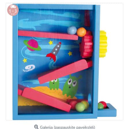
Galerija (paspauskite paveikslėlį)