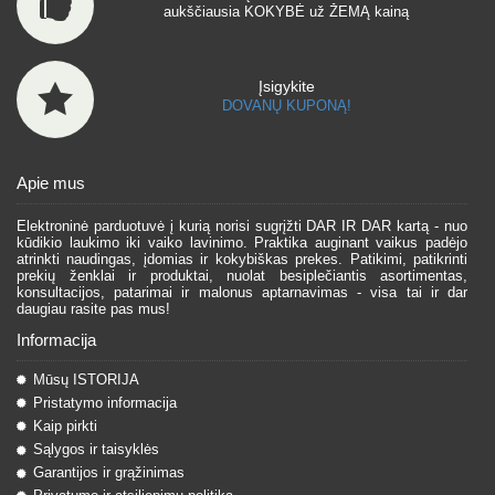
aukščiausia KOKYBĖ už ŽEMĄ kainą
Įsigykite
DOVANŲ KUPONĄ!
Apie mus
Elektroninė parduotuvė į kurią norisi sugrįžti DAR IR DAR kartą - nuo
kūdikio laukimo iki vaiko lavinimo. Praktika auginant vaikus padėjo
atrinkti naudingas, įdomias ir kokybiškas prekes. Patikimi, patikrinti
prekių ženklai ir produktai, nuolat besiplečiantis asortimentas,
konsultacijos, patarimai ir malonus aptarnavimas - visa tai ir dar
daugiau rasite pas mus!
Informacija
Mūsų ISTORIJA
Pristatymo informacija
Kaip pirkti
Sąlygos ir taisyklės
Garantijos ir grąžinimas