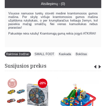
Atsiliepimų - (0)
Visuose namuose turėtų stovėti medinė kramtomosios gumos
mašina. Per skylę viršuje kramtomosios gumos mašina
užpildoma rutuliukais, o per krumpliaračius keliauja žemyn, kol
pasiekia mažąjį smaližių. Nei vienas kamuoliukas nebus
prarastas!
Pakuotėje nėra rutulių! Kramtomąją gumą reikia įsigyti ATKIRAI!
Raktiniai žodžiai:
SMALL FOOT
,
Kaskada
,
Bokštas
Susijusios prekės
-20%