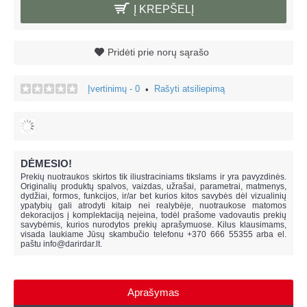
Į KREPŠELĮ
Pridėti prie norų sąrašo
Įvertinimų - 0
Rašyti atsiliepimą
•
DĖMESIO!
Prekių nuotraukos skirtos tik iliustraciniams tikslams ir yra pavyzdinės.
Originalių produktų spalvos, vaizdas, užrašai, parametrai, matmenys,
dydžiai, formos, funkcijos, ir/ar bet kurios kitos savybės dėl vizualinių
ypatybių gali atrodyti kitaip nei realybėje, n
uotraukose matomos
dekoracijos į komplektaciją neįeina,
todėl prašome vadovautis prekių
savybėmis, kurios nurodytos prekių aprašymuose. Kilus klausimams,
visada laukiame Jūsų skambučio telefonu +370 666 55355 arba el.
paštu
info@darirdar.lt
.
Aprašymas