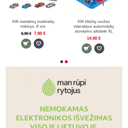
KIK metalinių mašinėlių
KIK kliūčių ruožas
rinkinys, 8 vnt.
interaktyvi automobilių
stovėjimo aikštelė XL
7,90 €
9,90 €
14,90 €