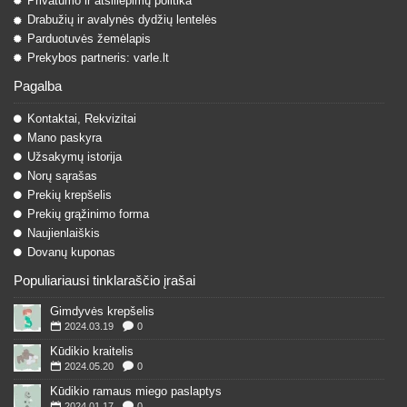
Privatumo ir atsiliepimų politika
Drabužių ir avalynės dydžių lentelės
Parduotuvės žemėlapis
Prekybos partneris: varle.lt
Pagalba
Kontaktai, Rekvizitai
Mano paskyra
Užsakymų istorija
Norų sąrašas
Prekių krepšelis
Prekių grąžinimo forma
Naujienlaiškis
Dovanų kuponas
Populiariausi tinklaraščio įrašai
Gimdyvės krepšelis
2024.03.19
0
Kūdikio kraitelis
2024.05.20
0
Kūdikio ramaus miego paslaptys
2024.01.17
0