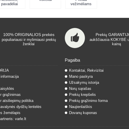
pavadėliai
vežimėliams
100% ORIGINALIOS prekės
Prekių GARANTIJO
populiariausi ir mylimiausi prekių
aukščiausia KOKYBĖ 
ženklai
kainą
Pagalba
ORIJA
Kontaktai, Rekvizitai
informacija
Mano paskyra
Užsakymų istorija
taisyklės
Norų sąrašas
ir grąžinimas
Prekių krepšelis
r atsiliepimų politika
Prekių grąžinimo forma
 avalynės dydžių lentelės
Naujienlaiškis
s žemėlapis
Dovanų kuponas
rtneris: varle.lt