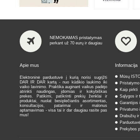
NEMOKAMAS pristatymas
perkant už 70 eurų ir daugiau
Apie mus
Informacija
Mūsų IST
Elektroninė parduotuvė į kurią norisi sugrįžti
DAR IR DAR kartą - nuo kūdikio laukimo iki
Pristatymo 
vaiko lavinimo. Praktika auginant vaikus padėjo
Kaip pirkti
atrinkti naudingas, įdomias ir kokybiškas
prekes. Patikimi, patikrinti prekių ženklai ir
Sąlygos ir 
produktai, nuolat besiplečiantis asortimentas,
Garantijos 
konsultacijos, patarimai ir malonus
Privatumo i
aptarnavimas - visa tai ir dar daugiau rasite pas
mus!
Drabužių ir
Parduotuvė
Prekybos pa