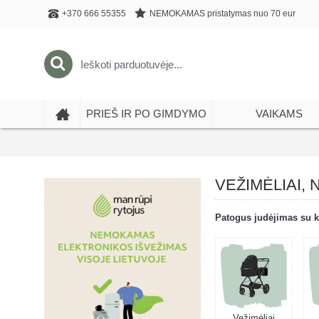
NEMOKAMAS pristatymas nuo 70 eur
+370 666 55355
PRIEŠ IR PO GIMDYMO
VAIKAMS
VEŽIMĖLIAI, 
Patogus judėjimas su k
Vežimėliai