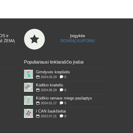
S ir
Įsigykite
už ŽEMĄ
DOVANŲ KUPONĄ!
Populiariausi tinklaraščio įrašai
Gimdyvės krepšelis
2024.03.19
0
Kūdikio kraitelis
2024.05.20
0
Kūdikio ramaus miego paslaptys
2024.01.17
0
I CAN šaukšteliai
2023.07.21
0