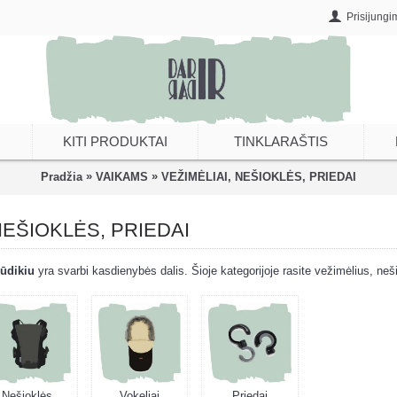
Prisijungi
KITI PRODUKTAI
TINKLARAŠTIS
»
»
Pradžia
VAIKAMS
VEŽIMĖLIAI, NEŠIOKLĖS, PRIEDAI
NEŠIOKLĖS, PRIEDAI
ūdikiu
yra svarbi kasdienybės dalis. Šioje kategorijoje rasite vežimėlius, neš
Nešioklės,
Vokeliai
Priedai