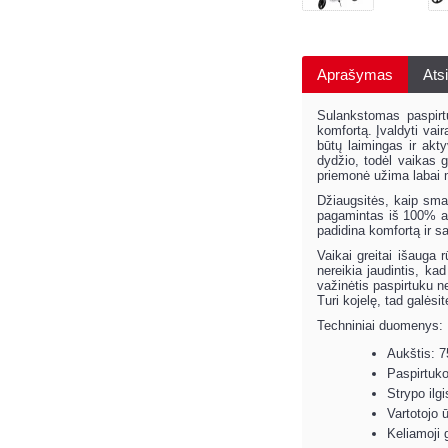
Aprašymas
Atsi
Sulankstomas paspirt
komfortą. Įvaldyti vai
būtų laimingas ir akt
dydžio, todėl vaikas g
priemonė užima labai ma
Džiaugsitės, kaip sma
pagamintas iš 100% auk
padidina komfortą ir s
Vaikai greitai išauga 
nereikia jaudintis, ka
važinėtis paspirtuku ne
Turi kojelę, tad galėsi
Techniniai duomenys:
Aukštis: 
Paspirtuko
Strypo ilg
Vartotojo 
Keliamoji 