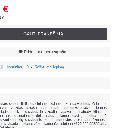
 €
4 €
GAUTI PRANEŠIMĄ
Pridėti prie norų sąrašo
Įvertinimų - 0
Rašyti atsiliepimą
•
!
ukos skirtos tik iliustraciniams tikslams ir yra pavyzdinės. Originalių
lvos, vaizdas, užrašai, parametrai, matmenys, dydžiai, formos,
ar bet kurios kitos savybės dėl vizualinių ypatybių gali atrodyti kitaip nei
uotraukose matomos dekoracijos į komplektaciją neįeina,
todėl
vautis prekių savybėmis, kurios nurodytos prekių aprašymuose.
mams, visada laukiame Jūsų skambučio telefonu +370 666 55355 arba
@darirdar.lt
.