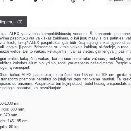
liepimų - (0)
ukas ALEX yra vienas kompaktiškiausių variantų. Ši transporto priemonė
ravimą paspirtuku yra vaikiškas žaidimas, o kai jūsų mažylis įgis patirties, va
yviai leistų laiką? ALEX paspirtukas gali būti jūsų sąjungininkas įgyvendin
ali lengvai jį padėti žaisdamas su kitais vaikais žaidimų aikštelėje, o tada,
žai vietos. Dėl to vaikas, keliaujantis į įvairias vietas, gali lengvai jį pasiimt
giai praleis laiką jūsų vaikas, kai su šiuo paspirtuku važiuos į mokyklą, 
štos kokybės aliuminio lydinio, todėl yra atsparus pažeidimams. Paspirtukas 
augumą vairuojant.
rūbus, tačiau ALEX paspirtuko, skirto ūgiui nuo 145 cm iki 195 cm, greitai ne
d transporto priemonė netrukus po įsigijimo taps netinkama naudoti. Tai gre
praeis su amžiumi. Paspirtukas turi kojinį stabdį, todėl tiesiog prispauskite s
te patogiai pastatyti, kai nevažiuojate.
750-1000 mm.
 ilgis: 880 mm.
is: 370 mm.
ūgis: 145-195 cm.
galia: 80 kg.