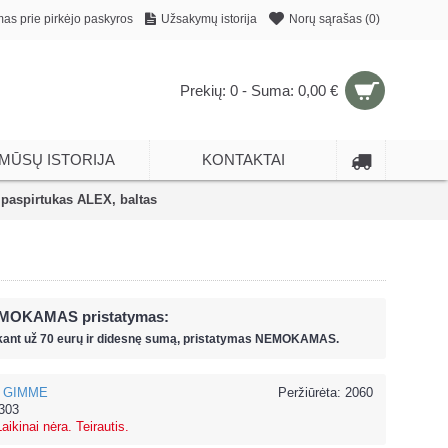
mas prie pirkėjo paskyros
Užsakymų istorija
Norų sąrašas (
0
)
Prekių: 0 - Suma: 0,00 €
MŪSŲ ISTORIJA
KONTAKTAI
aspirtukas ALEX, baltas
MOKAMAS pristatymas:
kant už
70 eur
ų ir
didesnę sumą, pristatymas NEMOKAMAS.
GIMME
Peržiūrėta: 2060
303
Laikinai nėra. Teirautis.