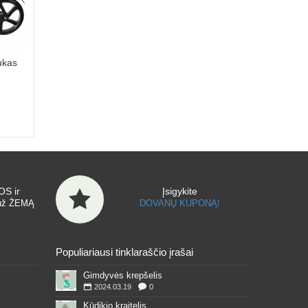
ukas
S ir
Įsigykite
už ŽEMĄ
DOVANŲ KUPONĄ!
Populiariausi tinklaraščio įrašai
Gimdyvės krepšelis
2024.03.19
0
Kūdikio kraitelis