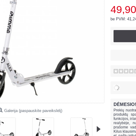
49,90
be PVM: 41,2
DĖMESIO
Prekių nuotra
Galerija (paspauskite paveikslėlį)
produktų spa
funkcijos, ir/
realybėje, n
prašome vado
Kilus klausi
el. paštu
info