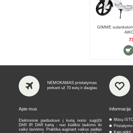
GIMME sulankstoma
AIKO
73
NEMOKAMAS pristatymas
perkant už 70 eurų ir daugiau
Apie mus
Informacija
Mūsų IST
Elektroninė parduotuvė į kurią norisi sugrįžti
DAR IR DAR kartą - nuo kūdikio laukimo iki
Pristatymo 
vaiko lavinimo. Praktika auginant vaikus padėjo
Kaip pirkti