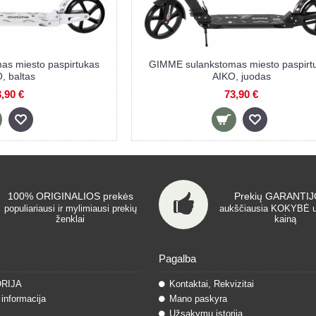
s miesto paspirtukas
GIMME sulankstomas miesto paspirt
, baltas
AIKO, juodas
,90 €
73,90 €
100% ORIGINALIOS prekės
Prekių GARANTIJO
populiariausi ir mylimiausi prekių
aukščiausia KOKYBĖ 
ženklai
kainą
Pagalba
ORIJA
Kontaktai, Rekvizitai
informacija
Mano paskyra
Užsakymų istorija