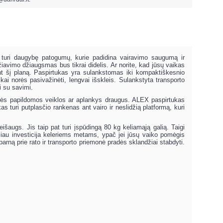
 turi daugybę patogumų, kurie padidina vairavimo saugumą ir
žiavimo džiaugsmas bus tikrai didelis. Ar norite, kad jūsų vaikas
ant šį planą. Paspirtukas yra sulankstomas iki kompaktiškesnio
 kai norės pasivažinėti, lengvai išskleis. Sulankstyta transporto
i su savimi.
norės papildomos veiklos ar aplankys draugus. ALEX paspirtukas
turi putplasčio rankenas ant vairo ir neslidžią platformą, kuri
išaugs. Jis taip pat turi įspūdingą 80 kg keliamąją galią. Taigi
ičiau investicija keleriems metams, ypač jei jūsų vaiko pomėgis
parną prie rato ir transporto priemonė pradės sklandžiai stabdyti.