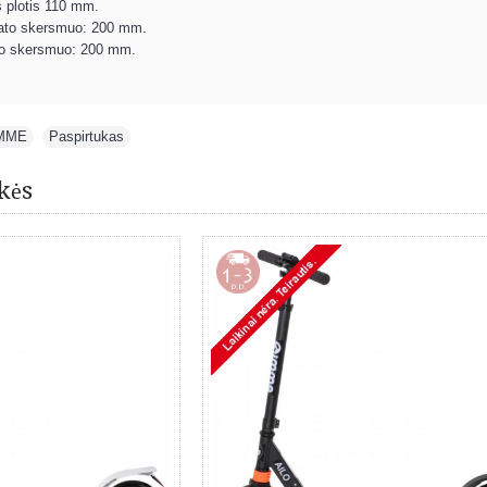
 plotis 110 mm.
 rato skersmuo: 200 mm.
ato skersmuo: 200 mm.
MME
,
Paspirtukas
kės