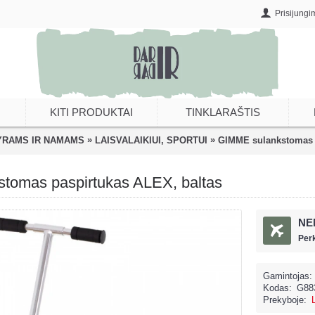
Prisijungi
KITI PRODUKTAI
TINKLARAŠTIS
»
»
YRAMS IR NAMAMS
LAISVALAIKIUI, SPORTUI
GIMME sulankstomas p
tomas paspirtukas ALEX, baltas
NE
Per
Gamintojas:
Kodas:
G88
Prekyboje: