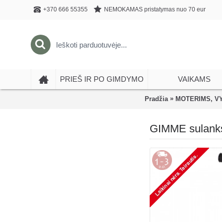
NEMOKAMAS pristatymas nuo 70 eur
+370 666 55355
PRIEŠ IR PO GIMDYMO
VAIKAMS
»
Pradžia
MOTERIMS, V
GIMME sulanks