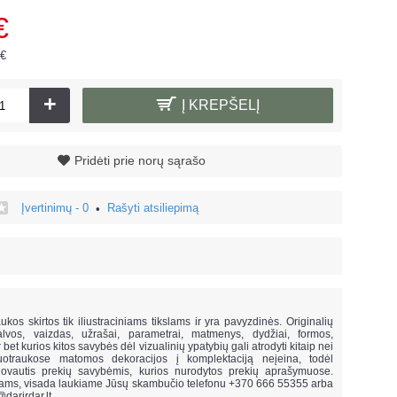
€
 €
+
Į KREPŠELĮ
Pridėti prie norų sąrašo
Įvertinimų - 0
Rašyti atsiliepimą
•
!
ukos skirtos tik iliustraciniams tikslams ir yra pavyzdinės. Originalių
lvos, vaizdas, užrašai, parametrai, matmenys, dydžiai, formos,
ar bet kurios kitos savybės dėl vizualinių ypatybių gali atrodyti kitaip nei
uotraukose matomos dekoracijos į komplektaciją neįeina,
todėl
vautis prekių savybėmis, kurios nurodytos prekių aprašymuose.
mams, visada laukiame Jūsų skambučio telefonu +370 666 55355 arba
@darirdar.lt
.