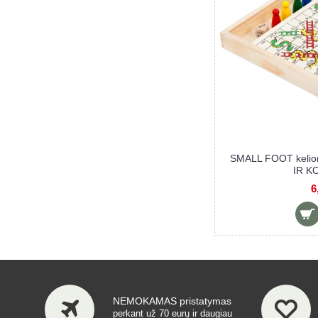
SMALL FOOT žiedų mėtymo žaidimas
SMALL FOOT 
ACTIVE
-
18,90 €
NEMOKAMAS pristatymas
perkant už 70 eurų ir daugiau