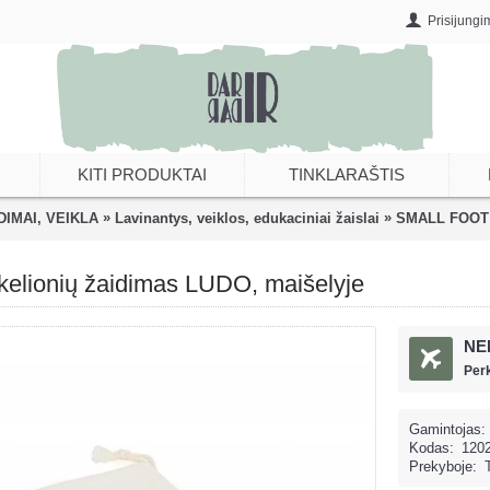
Prisijungi
KITI PRODUKTAI
TINKLARAŠTIS
»
»
DIMAI, VEIKLA
Lavinantys, veiklos, edukaciniai žaislai
SMALL FOOT k
lionių žaidimas LUDO, maišelyje
NE
Per
Gamintojas:
Kodas:
120
Prekyboje: