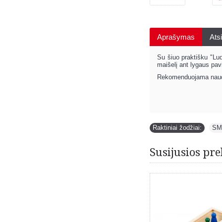
Aprašymas
Atsi
Su šiuo praktišku "Lu
maišelį ant lygaus pavi
Rekomenduojama naud
Raktiniai žodžiai:
SM
Susijusios pre