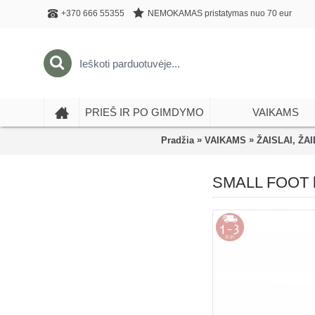
NEMOKAMAS pristatymas nuo 70 eur
+370 666 55355
PRIEŠ IR PO GIMDYMO
VAIKAMS
»
»
Pradžia
VAIKAMS
ŽAISLAI, ŽAI
SMALL FOOT ke