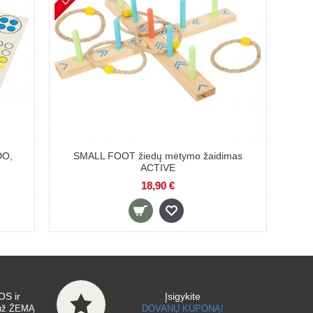
miginio ir
KIK žaidimas su magnetine lenta
elementas
ŠACHMATAI
4,50 €
S ir
Įsigykite
už ŽEMĄ
DOVANŲ KUPONĄ!