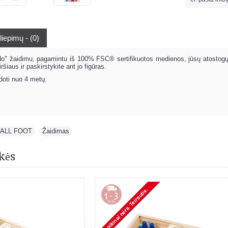
liepimų - (0)
do" žaidimu, pagamintu iš 100% FSC® sertifikuotos medienos, jūsų atostogų 
ršiaus ir paskirstykite ant jo figūras.
oti nuo 4 metų.
ALL FOOT
,
Žaidimas
kės