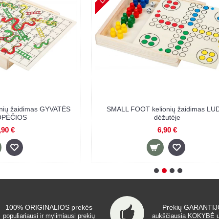
kamuoliukų mėtymo žaidimas
KIK dvipusis žaidimas Velcro s
 kopėčios ACTIVE
maišelių mėtymo krepšys, 21 
49,00 €
9,60 €
100% ORIGINALIOS prekės
Prekių GARANTIJO
populiariausi ir mylimiausi prekių
aukščiausia KOKYBĖ 