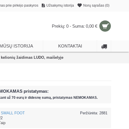
mas prie pirkėjo paskyros
Užsakymų istorija
Norų sąrašas (
0
)
Prekių: 0 - Suma: 0,00 €
MŪSŲ ISTORIJA
KONTAKTAI
elionių žaidimas LUDO, maišelyje
MOKAMAS pristatymas:
kant už
70 eur
ų ir
didesnę sumą, pristatymas NEMOKAMAS.
SMALL FOOT
Peržiūrėta: 2881
22
Taip