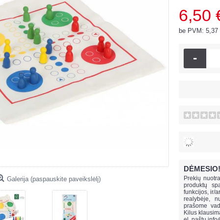
6,50 
be PVM: 5,37
-
DĖMESIO
Prekių nuotra
Galerija (paspauskite paveikslėlį)
produktų spa
funkcijos, ir/
realybėje, n
prašome vado
Kilus klausi
el. paštu
info