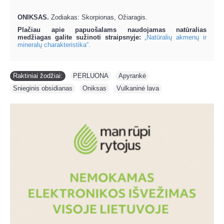
ONIKSAS.
Zodiakas: Skorpionas, Ožiaragis.
Plačiau apie papuošalams naudojamas natūralias
medžiagas galite sužinoti straipsnyje:
„Natūralių akmenų ir
mineralų charakteristika“.
Raktiniai žodžiai:
PERLUONA
,
Apyrankė
,
Snieginis obsidianas
,
Oniksas
,
Vulkaninė lava