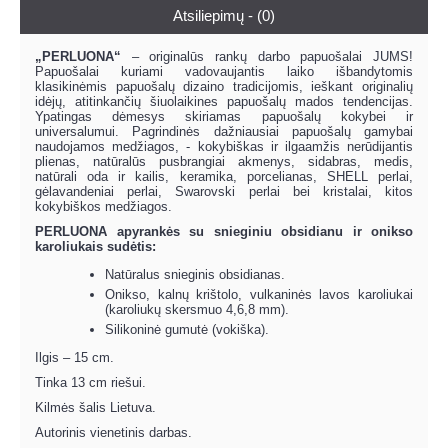
Atsiliepimų - (0)
„PERLUONA“
– originalūs rankų darbo papuošalai JUMS!
Papuošalai kuriami vadovaujantis laiko išbandytomis
klasikinėmis papuošalų dizaino tradicijomis, ieškant originalių
idėjų, atitinkančių šiuolaikines papuošalų mados tendencijas.
Ypatingas dėmesys skiriamas papuošalų kokybei ir
universalumui. Pagrindinės dažniausiai papuošalų gamybai
naudojamos medžiagos, - kokybiškas ir ilgaamžis nerūdijantis
plienas, natūralūs pusbrangiai akmenys, sidabras, medis,
natūrali oda ir kailis, keramika, porcelianas, SHELL perlai,
gėlavandeniai perlai, Swarovski perlai bei kristalai, kitos
kokybiškos medžiagos.
PERLUONA apyrankės su snieginiu obsidianu ir onikso
karoliukais sudėtis:
Natūralus snieginis obsidianas.
Onikso, kalnų krištolo, vulkaninės lavos karoliukai
(karoliukų skersmuo 4,6,8 mm).
Silikoninė gumutė (vokiška).
Ilgis – 15 cm.
Tinka 13 cm riešui.
Kilmės šalis Lietuva.
Autorinis vienetinis darbas.