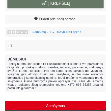
Į KREPŠELĮ
Pridėti prie norų sąrašo
Įvertinimų - 0
Rašyti atsiliepimą
•
DĖMESIO!
Prekių nuotraukos skirtos tik iliustraciniams tikslams ir yra pavyzdinės.
Originalių produktų spalvos, vaizdas, užrašai, parametrai, matmenys,
dydžiai, formos, funkcijos, ir/ar bet kurios kitos savybės dėl vizualinių
ypatybių gali atrodyti kitaip nei realybėje, n
uotraukose matomos
dekoracijos į komplektaciją neįeina,
todėl prašome vadovautis prekių
savybėmis, kurios nurodytos prekių aprašymuose. Kilus klausimams,
visada laukiame Jūsų skambučio telefonu +370 666 55355 arba el.
paštu
info@darirdar.lt
.
Aprašymas