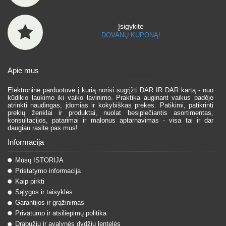
Įsigykite
DOVANŲ KUPONĄ!
Apie mus
Elektroninė parduotuvė į kurią norisi sugrįžti DAR IR DAR kartą - nuo
kūdikio laukimo iki vaiko lavinimo. Praktika auginant vaikus padėjo
atrinkti naudingas, įdomias ir kokybiškas prekes. Patikimi, patikrinti
prekių ženklai ir produktai, nuolat besiplečiantis asortimentas,
konsultacijos, patarimai ir malonus aptarnavimas - visa tai ir dar
daugiau rasite pas mus!
Informacija
Mūsų ISTORIJA
Pristatymo informacija
Kaip pirkti
Sąlygos ir taisyklės
Garantijos ir grąžinimas
Privatumo ir atsiliepimų politika
Drabužių ir avalynės dydžių lentelės