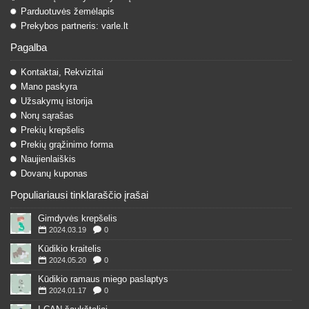
Parduotuvės žemėlapis
Prekybos partneris: varle.lt
Pagalba
Kontaktai, Rekvizitai
Mano paskyra
Užsakymų istorija
Norų sąrašas
Prekių krepšelis
Prekių grąžinimo forma
Naujienlaiškis
Dovanų kuponas
Populiariausi tinklaraščio įrašai
Gimdyvės krepšelis
2024.03.19
0
Kūdikio kraitelis
2024.05.20
0
Kūdikio ramaus miego paslaptys
2024.01.17
0