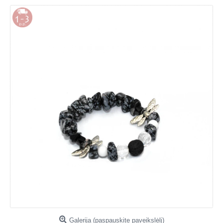
Galerija (paspauskite paveikslėlį)