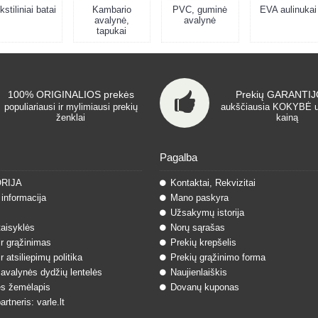
kstiliniai batai
Kambario
PVC, guminė
EVA aulinukai
avalynė,
avalynė
tapukai
100% ORIGINALIOS prekės
Prekių GARANTIJO
populiariausi ir mylimiausi prekių
aukščiausia KOKYBĖ 
ženklai
kainą
Pagalba
ORIJA
Kontaktai, Rekvizitai
informacija
Mano paskyra
Užsakymų istorija
taisyklės
Norų sąrašas
ir grąžinimas
Prekių krepšelis
r atsiliepimų politika
Prekių grąžinimo forma
 avalynės dydžių lentelės
Naujienlaiškis
s žemėlapis
Dovanų kuponas
rtneris: varle.lt