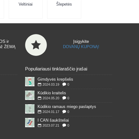
Veltiniai
Šlepetės
S ir
Įsigykite
už ŽEMĄ
DOVANŲ KUPONĄ!
Populiariausi tinklaraščio įrašai
Gimdyvės krepšelis
2024.03.19
0
Kūdikio kraitelis
2024.05.20
0
Kūdikio ramaus miego paslaptys
2024.01.17
0
I CAN šaukšteliai
2023.07.21
0