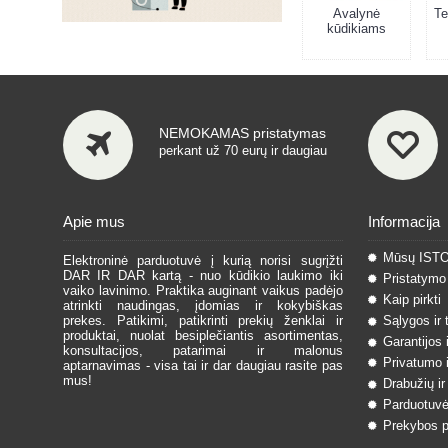
Avalynė
Te
kūdikiams
NEMOKAMAS pristatymas
perkant už 70 eurų ir daugiau
Apie mus
Informacija
Mūsų IST
Elektroninė parduotuvė į kurią norisi sugrįžti
DAR IR DAR kartą - nuo kūdikio laukimo iki
Pristatymo 
vaiko lavinimo. Praktika auginant vaikus padėjo
Kaip pirkti
atrinkti naudingas, įdomias ir kokybiškas
prekes. Patikimi, patikrinti prekių ženklai ir
Sąlygos ir 
produktai, nuolat besiplečiantis asortimentas,
Garantijos 
konsultacijos, patarimai ir malonus
Privatumo i
aptarnavimas - visa tai ir dar daugiau rasite pas
mus!
Drabužių ir
Parduotuvė
Prekybos pa