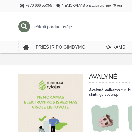
NEMOKAMAS pristatymas nuo 70 eur
+370 666 55355
PRIEŠ IR PO GIMDYMO
VAIKAMS
AVALYNĖ
Avalynė vaikams
turi bū
skirtingų sezonų.