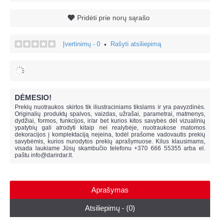
Pridėti prie norų sąrašo
Įvertinimų - 0
Rašyti atsiliepimą
•
DĖMESIO!
Prekių nuotraukos skirtos tik iliustraciniams tikslams ir yra pavyzdinės.
Originalių produktų spalvos, vaizdas, užrašai, parametrai, matmenys,
dydžiai, formos, funkcijos, ir/ar bet kurios kitos savybės dėl vizualinių
ypatybių gali atrodyti kitaip nei realybėje, n
uotraukose matomos
dekoracijos į komplektaciją neįeina,
todėl prašome vadovautis prekių
savybėmis, kurios nurodytos prekių aprašymuose. Kilus klausimams,
visada laukiame Jūsų skambučio telefonu +370 666 55355 arba el.
paštu
info@darirdar.lt
.
Aprašymas
Atsiliepimų - (0)