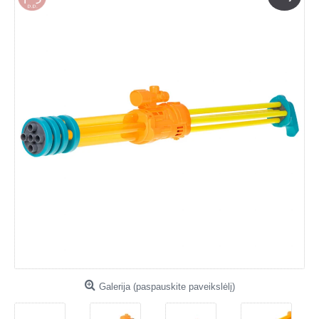
Galerija (paspauskite paveikslėlį)