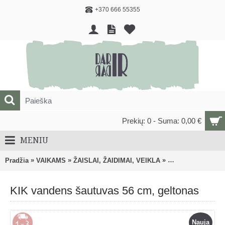
+370 666 55355
Prekių: 0 - Suma: 0,00 €
MENIU
»
»
»
Pradžia
VAIKAMS
ŽAISLAI, ŽAIDIMAI, VEIKLA
Lauko žaislai, žai
KIK vandens šautuvas 56 cm, geltonas
Nauja