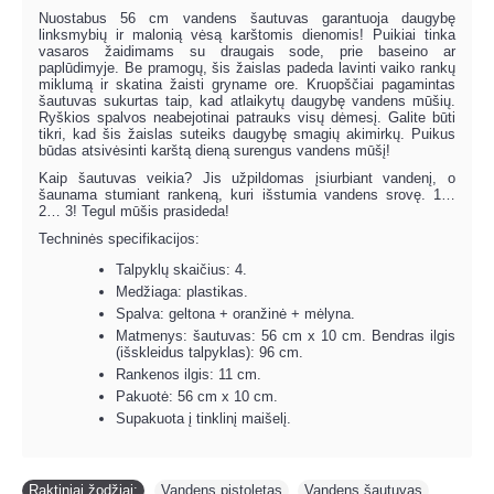
Nuostabus 56 cm vandens šautuvas garantuoja daugybę
linksmybių ir malonią vėsą karštomis dienomis! Puikiai tinka
vasaros žaidimams su draugais sode, prie baseino ar
paplūdimyje. Be pramogų, šis žaislas padeda lavinti vaiko rankų
miklumą ir skatina žaisti gryname ore. Kruopščiai pagamintas
šautuvas sukurtas taip, kad atlaikytų daugybę vandens mūšių.
Ryškios spalvos neabejotinai patrauks visų dėmesį. Galite būti
tikri, kad šis žaislas suteiks daugybę smagių akimirkų. Puikus
būdas atsivėsinti karštą dieną surengus vandens mūšį!
Kaip šautuvas veikia? Jis užpildomas įsiurbiant vandenį, o
šaunama stumiant rankeną, kuri išstumia vandens srovę. 1…
2… 3! Tegul mūšis prasideda!
Techninės specifikacijos:
Talpyklų skaičius: 4.
Medžiaga: plastikas.
Spalva: geltona + oranžinė + mėlyna.
Matmenys: šautuvas: 56 cm x 10 cm. Bendras ilgis
(išskleidus talpyklas): 96 cm.
Rankenos ilgis: 11 cm.
Pakuotė: 56 cm x 10 cm.
Supakuota į tinklinį maišelį.
Raktiniai žodžiai:
Vandens pistoletas
,
Vandens šautuvas