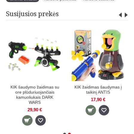
Susijusios prekės
aikinys
KIK šaudymo žaidimas su
KIK žaidimas šaudym
ore plūduriuojančiais
taikinį ANTIS
kamuoliukais DARK
17,90 €
WARS
29,90 €