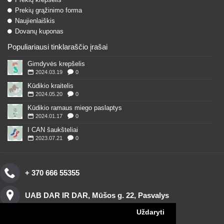
Prekių grąžinimo forma
Naujienlaiškis
Dovanų kuponas
Populiariausi tinklaraščio įrašai
Gimdyvės krepšelis
2024.03.19
0
Kūdikio kraitelis
2024.05.20
0
Kūdikio ramaus miego paslaptys
2024.01.17
0
I CAN šaukšteliai
2023.07.21
0
+ 370 666 55355
UAB DAR IR DAR, Mūšos g. 22, Pasvalys
Uždaryti