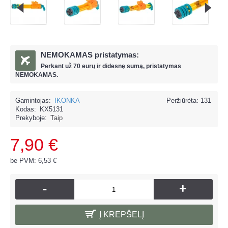
NEMOKAMAS pristatymas:
Perkant už
70 eur
ų ir
didesnę sumą, pristatymas
NEMOKAMAS.
Gamintojas:
IKONKA
Peržiūrėta: 131
Kodas:
KX5131
Prekyboje:
Taip
7,90 €
be PVM: 6,53 €
-
+
Į KREPŠELĮ