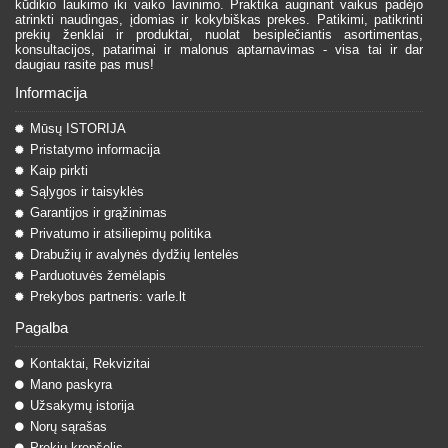
kūdikio laukimo iki vaiko lavinimo. Praktika auginant vaikus padėjo
atrinkti naudingas, įdomias ir kokybiškas prekes. Patikimi, patikrinti
prekių ženklai ir produktai, nuolat besiplečiantis asortimentas,
konsultacijos, patarimai ir malonus aptarnavimas - visa tai ir dar
daugiau rasite pas mus!
Informacija
Mūsų ISTORIJA
Pristatymo informacija
Kaip pirkti
Sąlygos ir taisyklės
Garantijos ir grąžinimas
Privatumo ir atsiliepimų politika
Drabužių ir avalynės dydžių lentelės
Parduotuvės žemėlapis
Prekybos partneris: varle.lt
Pagalba
Kontaktai, Rekvizitai
Mano paskyra
Užsakymų istorija
Norų sąrašas
Prekių krepšelis