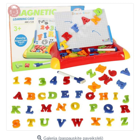
Galerija (paspauskite paveikslėlį)