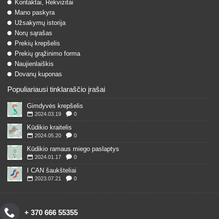
Kontaktai, Rekvizitai
Mano paskyra
Užsakymų istorija
Norų sąrašas
Prekių krepšelis
Prekių grąžinimo forma
Naujienlaiškis
Dovanų kuponas
Populiariausi tinklaraščio įrašai
Gimdyvės krepšelis
2024.03.19
0
Kūdikio kraitelis
2024.05.20
0
Kūdikio ramaus miego paslaptys
2024.01.17
0
I CAN šaukšteliai
2023.07.21
0
+ 370 666 55355