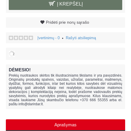
Į KREPŠELĮ
Pridėti prie norų sąrašo
Įvertinimų - 0
Rašyti atsiliepimą
•
DĖMESIO!
Prekių nuotraukos skirtos tik iliustraciniams tikslams ir yra pavyzdinės.
Originalių produktų spalvos, vaizdas, užrašai, parametrai, matmenys,
dydžiai, formos, funkcijos, ir/ar bet kurios kitos savybės dėl vizualinių
ypatybių gali atrodyti kitaip nei realybėje, n
uotraukose matomos
dekoracijos į komplektaciją neįeina,
todėl prašome vadovautis prekių
savybėmis, kurios nurodytos prekių aprašymuose. Kilus klausimams,
visada laukiame Jūsų skambučio telefonu +370 666 55355 arba el.
paštu
info@darirdar.lt
.
Aprašymas