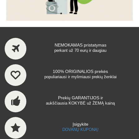
NEMOKAMAS pristatymas
perkant už 70 eurų ir daugiau
100% ORIGINALIOS prekės
populiariausi ir mylimiausi prekių ženklai
Prekių GARANTIJOS ir
aukščiausia KOKYBĖ už ŽEMĄ kainą
Įsigykite
DOVANŲ KUPONĄ!