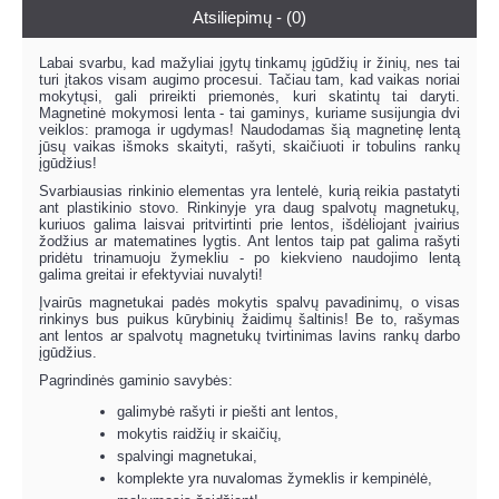
Atsiliepimų - (0)
Labai svarbu, kad mažyliai įgytų tinkamų įgūdžių ir žinių, nes tai
turi įtakos visam augimo procesui. Tačiau tam, kad vaikas noriai
mokytųsi, gali prireikti priemonės, kuri skatintų tai daryti.
Magnetinė mokymosi lenta - tai gaminys, kuriame susijungia dvi
veiklos: pramoga ir ugdymas! Naudodamas šią magnetinę lentą
jūsų vaikas išmoks skaityti, rašyti, skaičiuoti ir tobulins rankų
įgūdžius!
Svarbiausias rinkinio elementas yra lentelė, kurią reikia pastatyti
ant plastikinio stovo. Rinkinyje yra daug spalvotų magnetukų,
kuriuos galima laisvai pritvirtinti prie lentos, išdėliojant įvairius
žodžius ar matematines lygtis. Ant lentos taip pat galima rašyti
pridėtu trinamuoju žymekliu - po kiekvieno naudojimo lentą
galima greitai ir efektyviai nuvalyti!
Įvairūs magnetukai padės mokytis spalvų pavadinimų, o visas
rinkinys bus puikus kūrybinių žaidimų šaltinis! Be to, rašymas
ant lentos ar spalvotų magnetukų tvirtinimas lavins rankų darbo
įgūdžius.
Pagrindinės gaminio savybės:
galimybė rašyti ir piešti ant lentos,
mokytis raidžių ir skaičių,
spalvingi magnetukai,
komplekte yra nuvalomas žymeklis ir kempinėlė,