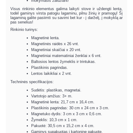
mokymasis žaidžiant!
Visus rinkinio elementus galima laikyti stove ir uždengti lenta,
todėl gaminys virsta patogiu lagaminu, pilnu žinių ir pramogų! Šį
lagaminą galite pasiimti su savimi bet kur - į darželį, į mokyklą ar
pas senelius!
Rinkinio turinys:
Magnetinė lenta.
Magnetinės raidės x 26 vnt.
Magnetiniai skaičiai x 20 vnt.
Magnetiniai matematiniai ženklai x 6 vnt.
Baltosios lentos žymeklis ir trintukas.
Plastikinis pagrindas.
Lentos laikikliai x 2 vnt.
Techninės specifikacijos:
Sudėtis: plastikas, magnetai.
Vartotojo amžius: 3+ m.
Magnetinė lenta: 21,7 cm x 16,4 cm.
Plastikinis pagrindas: 30 cm x 24 cm x 3 cm.
Magnetuko dydis: 3 cm x 3 cm x 0,6 cm.
Žymeklis: 10,3 cm x 1 cm.
Pakuotė: 30,5 cm x 15,2 cm x 4 cm.
Gaminys supakuotas į kartoninę pakuotę.