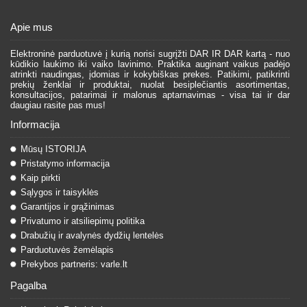
Apie mus
Elektroninė parduotuvė į kurią norisi sugrįžti DAR IR DAR kartą - nuo
kūdikio laukimo iki vaiko lavinimo. Praktika auginant vaikus padėjo
atrinkti naudingas, įdomias ir kokybiškas prekes. Patikimi, patikrinti
prekių ženklai ir produktai, nuolat besiplečiantis asortimentas,
konsultacijos, patarimai ir malonus aptarnavimas - visa tai ir dar
daugiau rasite pas mus!
Informacija
Mūsų ISTORIJA
Pristatymo informacija
Kaip pirkti
Sąlygos ir taisyklės
Garantijos ir grąžinimas
Privatumo ir atsiliepimų politika
Drabužių ir avalynės dydžių lentelės
Parduotuvės žemėlapis
Prekybos partneris: varle.lt
Pagalba