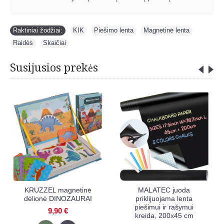
Raktiniai žodžiai:
KIK
,
Piešimo lenta
,
Magnetinė lenta
,
Raidės
,
Skaičiai
Susijusios prekės
netinė
KIK magnetinė
KIK multifunkcinė d
SMOSAS
montessori 3D galvosūkių
piešimo lenta 
knyga TANGRAM
magnetukais CI
4,70 €
9,90 €