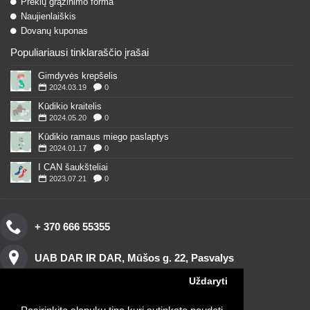
Prekių grąžinimo forma
Naujienlaiškis
Dovanų kuponas
Populiariausi tinklaraščio įrašai
Gimdyvės krepšelis
2024.03.19
0
Kūdikio kraitelis
2024.05.20
0
Kūdikio ramaus miego paslaptys
2024.01.17
0
I CAN šaukšteliai
2023.07.21
0
+ 370 666 55355
UAB DAR IR DAR, Mūšos g. 22, Pasvalys
Uždaryti