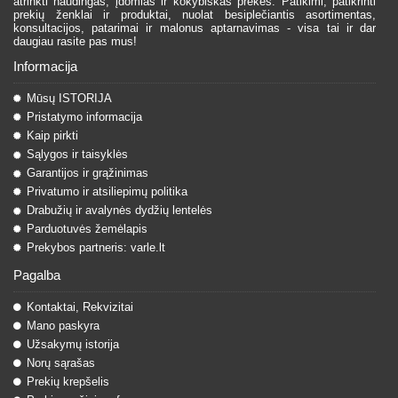
atrinkti naudingas, įdomias ir kokybiškas prekes. Patikimi, patikrinti
prekių ženklai ir produktai, nuolat besiplečiantis asortimentas,
konsultacijos, patarimai ir malonus aptarnavimas - visa tai ir dar
daugiau rasite pas mus!
Informacija
Mūsų ISTORIJA
Pristatymo informacija
Kaip pirkti
Sąlygos ir taisyklės
Garantijos ir grąžinimas
Privatumo ir atsiliepimų politika
Drabužių ir avalynės dydžių lentelės
Parduotuvės žemėlapis
Prekybos partneris: varle.lt
Pagalba
Kontaktai, Rekvizitai
Mano paskyra
Užsakymų istorija
Norų sąrašas
Prekių krepšelis