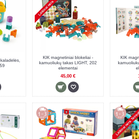
KIK magnetiniai blokeliai -
KIK magnet
kaladėlės,
kamuoliukų takas LIGHT, 202
kamuoliuk
459
elementai
e
45,00 €