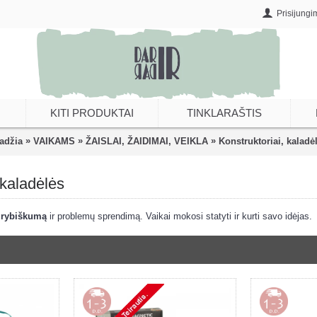
Prisijungi
KITI PRODUKTAI
TINKLARAŠTIS
»
»
»
adžia
VAIKAMS
ŽAISLAI, ŽAIDIMAI, VEIKLA
Konstruktoriai, kaladė
 kaladėlės
ūrybiškumą
ir problemų sprendimą. Vaikai mokosi statyti ir kurti savo idėjas.