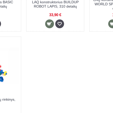
us BASIC
LAQ konstruktorius BUILDUP
WORLD SP
talių
ROBOT LAPIS, 310 detalių
33,90 €
ų rinkinys,