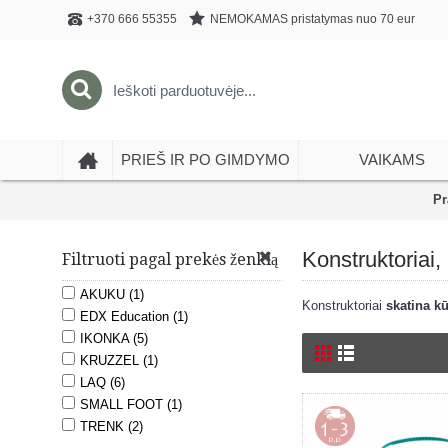
NEMOKAMAS pristatymas nuo 70 eur
+370 666 55355
PRIEŠ IR PO GIMDYMO
VAIKAMS
Pr
Konstruktoriai,
Filtruoti pagal prekės ženklą
AKUKU (1)
Konstruktoriai
skatina k
EDX Education (1)
IKONKA (5)
KRUZZEL (1)
LAQ (6)
SMALL FOOT (1)
TRENK (2)