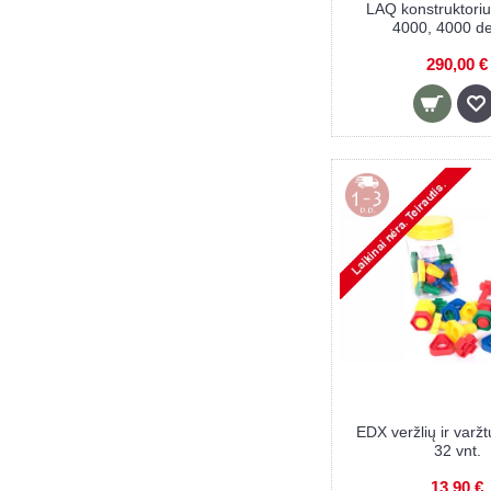
LAQ konstruktori
4000, 4000 de
290,00 €
EDX veržlių ir varžt
32 vnt.
13,90 €