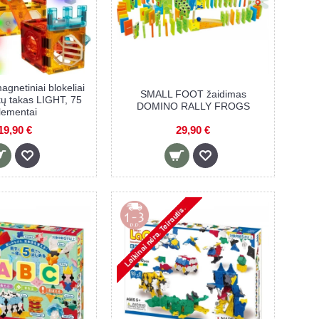
netiniai blokeliai
SMALL FOOT žaidimas
kų takas LIGHT, 75
DOMINO RALLY FROGS
lementai
19,90 €
29,90 €