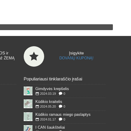
S ir
Įsigykite
už ŽEMĄ
DOVANŲ KUPONĄ!
Populiariausi tinklaraščio įrašai
Gimdyvės krepšelis
2024.03.19
0
Kūdikio kraitelis
2024.05.20
0
Kūdikio ramaus miego paslaptys
2024.01.17
0
I CAN šaukšteliai