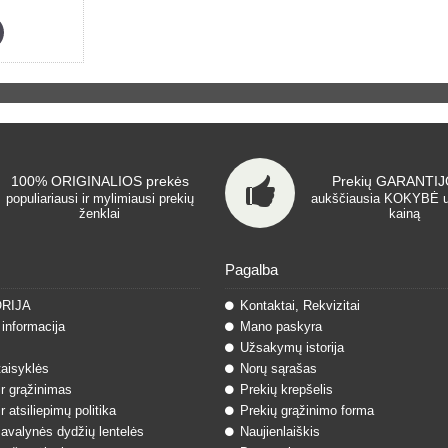
100% ORIGINALIOS prekės
Prekių GARANTIJO
populiariausi ir mylimiausi prekių
aukščiausia KOKYBĖ 
ženklai
kainą
Pagalba
ORIJA
Kontaktai, Rekvizitai
informacija
Mano paskyra
Užsakymų istorija
taisyklės
Norų sąrašas
ir grąžinimas
Prekių krepšelis
r atsiliepimų politika
Prekių grąžinimo forma
 avalynės dydžių lentelės
Naujienlaiškis