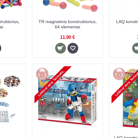
ruktorius,
TR magnetinis konstruktorius,
LAQ konstr
ai
64 elementai
11,90 €
LAQ konstr