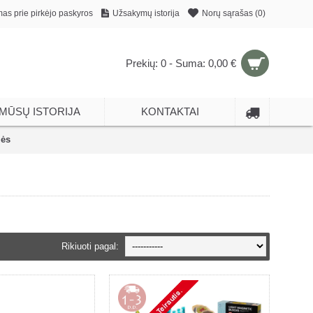
mas prie pirkėjo paskyros
Užsakymų istorija
Norų sąrašas (
0
)
Prekių: 0 - Suma: 0,00 €
MŪSŲ ISTORIJA
KONTAKTAI
lės
Rikiuoti pagal: