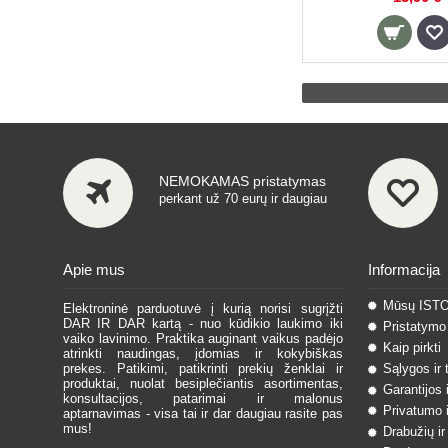
NEMOKAMAS pristatymas
perkant už 70 eurų ir daugiau
Apie mus
Informacija
Mūsų IST
Elektroninė parduotuvė į kurią norisi sugrįžti
DAR IR DAR kartą - nuo kūdikio laukimo iki
Pristatymo 
vaiko lavinimo. Praktika auginant vaikus padėjo
Kaip pirkti
atrinkti naudingas, įdomias ir kokybiškas
prekes. Patikimi, patikrinti prekių ženklai ir
Sąlygos ir 
produktai, nuolat besiplečiantis asortimentas,
Garantijos 
konsultacijos, patarimai ir malonus
Privatumo i
aptarnavimas - visa tai ir dar daugiau rasite pas
mus!
Drabužių ir