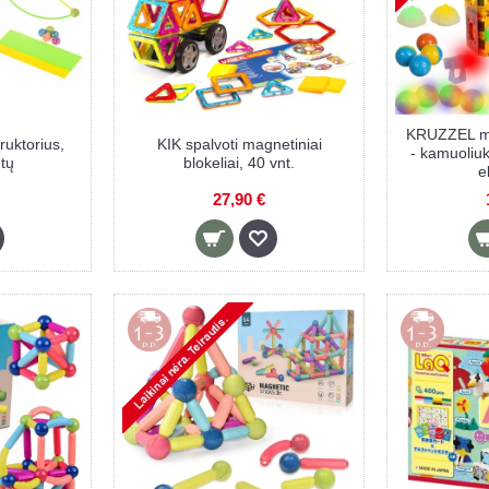
KRUZZEL mag
ruktorius,
KIK spalvoti magnetiniai
- kamuoliu
tų
blokeliai, 40 vnt.
e
27,90 €