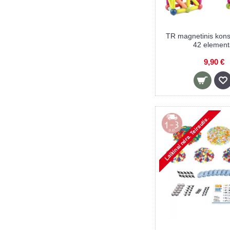
TR magnetinis konst
42 element
9,90 €