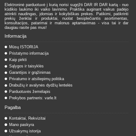
Elektroninė parduotuvė į kurią norisi sugrįžti DAR IR DAR kartą - nuo
kūdikio laukimo iki vaiko lavinimo. Praktika auginant vaikus padėjo
atrinkti naudingas, įdomias ir kokybiškas prekes. Patikimi, patikrinti
prekių ženklai ir produktai, nuolat besiplečiantis asortimentas,
konsultacijos, patarimai ir malonus aptarnavimas - visa tai ir dar
daugiau rasite pas mus!
Informacija
Mūsų ISTORIJA
Pristatymo informacija
Kaip pirkti
Sąlygos ir taisyklės
Garantijos ir grąžinimas
Privatumo ir atsiliepimų politika
Drabužių ir avalynės dydžių lentelės
Parduotuvės žemėlapis
Prekybos partneris: varle.lt
Pagalba
Kontaktai, Rekvizitai
Mano paskyra
Užsakymų istorija