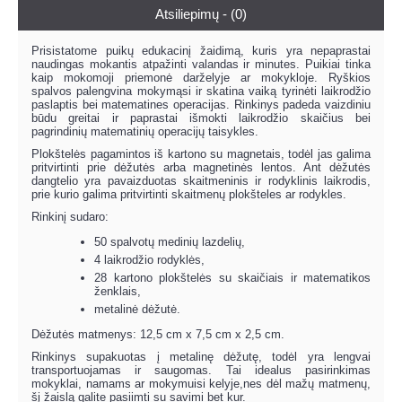
Atsiliepimų - (0)
Prisistatome puikų edukacinį žaidimą, kuris yra nepaprastai
naudingas mokantis atpažinti valandas ir minutes. Puikiai tinka
kaip mokomoji priemonė darželyje ar mokykloje. Ryškios
spalvos palengvina mokymąsi ir skatina vaiką tyrinėti laikrodžio
paslaptis bei matematines operacijas. Rinkinys padeda vaizdiniu
būdu greitai ir paprastai išmokti laikrodžio skaičius bei
pagrindinių matematinių operacijų taisykles.
Plokštelės pagamintos iš kartono su magnetais, todėl jas galima
pritvirtinti prie dėžutės arba magnetinės lentos. Ant dėžutės
dangtelio yra pavaizduotas skaitmeninis ir rodyklinis laikrodis,
prie kurio galima pritvirtinti skaitmenų plokšteles ar rodykles.
Rinkinį sudaro:
50 spalvotų medinių lazdelių,
4 laikrodžio rodyklės,
28 kartono plokštelės su skaičiais ir matematikos
ženklais,
metalinė dėžutė.
Dėžutės matmenys: 12,5 cm x 7,5 cm x 2,5 cm.
Rinkinys supakuotas į metalinę dėžutę, todėl yra lengvai
transportuojamas ir saugomas. Tai idealus pasirinkimas
mokyklai, namams ar mokymuisi kelyje,nes dėl mažų matmenų,
šį žaislą galite pasiimti su savimi bet kur.