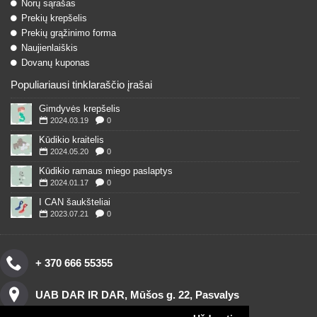
Norų sąrašas
Prekių krepšelis
Prekių grąžinimo forma
Naujienlaiškis
Dovanų kuponas
Populiariausi tinklaraščio įrašai
Gimdyvės krepšelis
2024.03.19
0
Kūdikio kraitelis
2024.05.20
0
Kūdikio ramaus miego paslaptys
2024.01.17
0
I CAN šaukšteliai
2023.07.21
0
+ 370 666 55355
UAB DAR IR DAR, Mūšos g. 22, Pasvalys