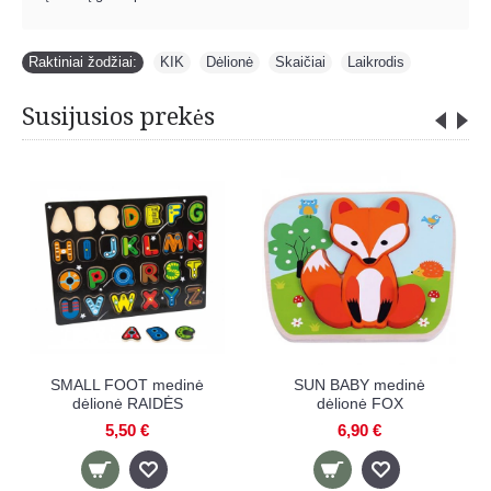
Raktiniai žodžiai:
KIK
,
Dėlionė
,
Skaičiai
,
Laikrodis
Susijusios prekės
JUMINI medinė dėlionė
KRUZZEL medinė dėlionė
LAIKRODIS
GYVŪNAI
13,50 €
6,20 €