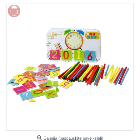
Galerija (paspauskite paveikslėlį)