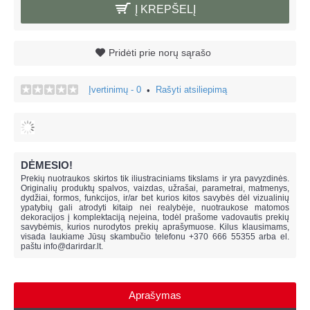
Į KREPŠELĮ
Pridėti prie norų sąrašo
Įvertinimų - 0
Rašyti atsiliepimą
•
DĖMESIO!
Prekių nuotraukos skirtos tik iliustraciniams tikslams ir yra pavyzdinės.
Originalių produktų spalvos, vaizdas, užrašai, parametrai, matmenys,
dydžiai, formos, funkcijos, ir/ar bet kurios kitos savybės dėl vizualinių
ypatybių gali atrodyti kitaip nei realybėje, n
uotraukose matomos
dekoracijos į komplektaciją neįeina,
todėl prašome vadovautis prekių
savybėmis, kurios nurodytos prekių aprašymuose. Kilus klausimams,
visada laukiame Jūsų skambučio telefonu +370 666 55355 arba el.
paštu
info@darirdar.lt
.
Aprašymas