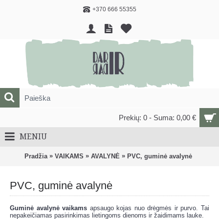
+370 666 55355
Prekių: 0 - Suma: 0,00 €
MENIU
»
»
»
Pradžia
VAIKAMS
AVALYNĖ
PVC, guminė avalynė
PVC, guminė avalynė
Guminė avalynė vaikams
apsaugo kojas nuo drėgmės ir purvo. Tai
nepakeičiamas pasirinkimas lietingoms dienoms ir žaidimams lauke.