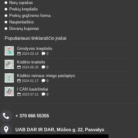
Norų sąrašas
Prekių krepšelis
Prekių grąžinimo forma
Naujienlaiškis
Dovanų kuponas
Populiariausi tinklaraščio įrašai
Gimdyvės krepšelis
2024.03.19
0
Kūdikio kraitelis
2024.05.20
0
Kūdikio ramaus miego paslaptys
2024.01.17
0
I CAN šaukšteliai
2023.07.21
0
+ 370 666 55355
UAB DAR IR DAR, Mūšos g. 22, Pasvalys