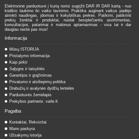
Elektroninė parduotuvė į kurią norisi sugrįžti DAR IR DAR kartą - nuo
kūdikio laukimo iki vaiko lavinimo. Praktika auginant vaikus padėjo
atrinkti naudingas, įdomias ir kokybiškas prekes. Patikimi, patikrinti
prekių ženklai ir produktai, nuolat besiplečiantis asortimentas,
konsultacijos, patarimai ir malonus aptarnavimas - visa tai ir dar
daugiau rasite pas mus!
Informacija
Mūsų ISTORIJA
Pristatymo informacija
Kaip pirkti
Sąlygos ir taisyklės
Garantijos ir grąžinimas
Privatumo ir atsiliepimų politika
Drabužių ir avalynės dydžių lentelės
Parduotuvės žemėlapis
Prekybos partneris: varle.lt
Pagalba
Kontaktai, Rekvizitai
Mano paskyra
Užsakymų istorija