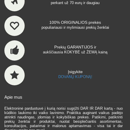
perkant už 70 eurų ir daugiau
100% ORIGINALIOS prekės
populiariausi ir mylimiausi prekių ženklai
Prekių GARANTIJOS ir
aukščiausia KOKYBĖ už ŽEMĄ kainą
Įsigykite
DOVANŲ KUPONĄ!
Apie mus
Elektroninė parduotuvė į kurią norisi sugrįžti DAR IR DAR kartą - nuo
kūdikio laukimo iki vaiko lavinimo. Praktika auginant vaikus padėjo
atrinkti naudingas, įdomias ir kokybiškas prekes. Patikimi, patikrinti
prekių ženklai ir produktai, nuolat besiplečiantis asortimentas,
konsultacijos, patarimai ir malonus aptarnavimas - visa tai ir dar