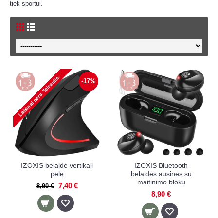
tiek sportui.
-17%
IZOXIS belaidė vertikali
IZOXIS Bluetooth
pelė
belaidės ausinės su
maitinimo bloku
7,40 €
8,90 €
8,90 €