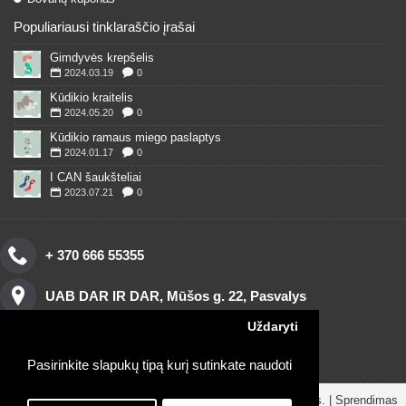
Populiariausi tinklaraščio įrašai
Gimdyvės krepšelis
2024.03.19
0
Kūdikio kraitelis
2024.05.20
0
Kūdikio ramaus miego paslaptys
2024.01.17
0
I CAN šaukšteliai
2023.07.21
0
+ 370 666 55355
UAB DAR IR DAR, Mūšos g. 22, Pasvalys
Uždaryti
Pasirinkite slapukų tipą kurį sutinkate naudoti
Copyright © 2016, www.darirdar.lt visos teisės saugomos. | Sprendimas