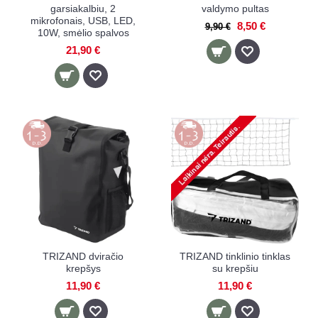
garsiakalbiu, 2
valdymo pultas
mikrofonais, USB, LED,
8,50 €
9,90 €
10W, smėlio spalvos
21,90 €
TRIZAND dviračio
TRIZAND tinklinio tinklas
krepšys
su krepšiu
11,90 €
11,90 €