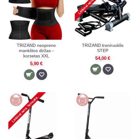
TRIZAND neopreno
TRIZAND treniruoklis
mankštos diržas -
STEP
korsetas XXL
54,00 €
5,90 €