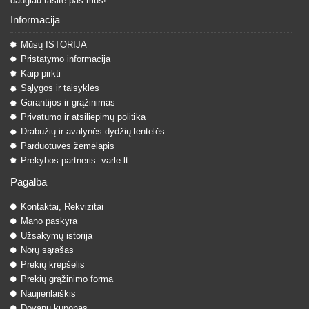
daugiau rasite pas mus!
Informacija
Mūsų ISTORIJA
Pristatymo informacija
Kaip pirkti
Sąlygos ir taisyklės
Garantijos ir grąžinimas
Privatumo ir atsiliepimų politika
Drabužių ir avalynės dydžių lentelės
Parduotuvės žemėlapis
Prekybos partneris: varle.lt
Pagalba
Kontaktai, Rekvizitai
Mano paskyra
Užsakymų istorija
Norų sąrašas
Prekių krepšelis
Prekių grąžinimo forma
Naujienlaiškis
Dovanų kuponas