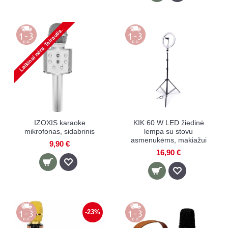
IZOXIS karaoke
KIK 60 W LED žiedinė
mikrofonas, sidabrinis
lempa su stovu
asmenukėms, makiažui
9,90 €
16,90 €
-23%