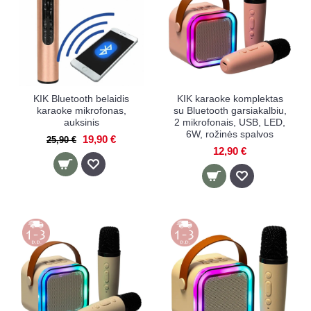
KIK Bluetooth belaidis
KIK karaoke komplektas
karaoke mikrofonas,
su Bluetooth garsiakalbiu,
auksinis
2 mikrofonais, USB, LED,
6W, rožinės spalvos
19,90 €
25,90 €
12,90 €