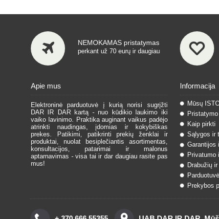
NEMOKAMAS pristatymas
perkant už 70 eurų ir daugiau
Apie mus
Informacija
Mūsų IST
Elektroninė parduotuvė į kurią norisi sugrįžti
DAR IR DAR kartą - nuo kūdikio laukimo iki
Pristatymo 
vaiko lavinimo. Praktika auginant vaikus padėjo
Kaip pirkti
atrinkti naudingas, įdomias ir kokybiškas
prekes. Patikimi, patikrinti prekių ženklai ir
Sąlygos ir 
produktai, nuolat besiplečiantis asortimentas,
Garantijos 
konsultacijos, patarimai ir malonus
Privatumo i
aptarnavimas - visa tai ir dar daugiau rasite pas
mus!
Drabužių ir
Parduotuvė
Prekybos pa
+ 370 666 55355
UAB DAR IR DAR, Mūšos