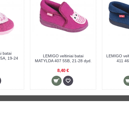
i batai
LEMIGO veltiniai batai
LEMIGO velt
5A, 19-24
MATYLDA 407 55B, 21-28 dyd.
411 46
8,40 €