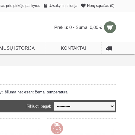
mas prie pirkėjo paskyros
Užsakymų istorija
Norų sąrašas (
0
)
Prekių: 0 - Suma: 0,00 €
MŪSŲ ISTORIJA
KONTAKTAI
yti šilumą net esant žemai temperatūrai.
Rikiuoti pagal: