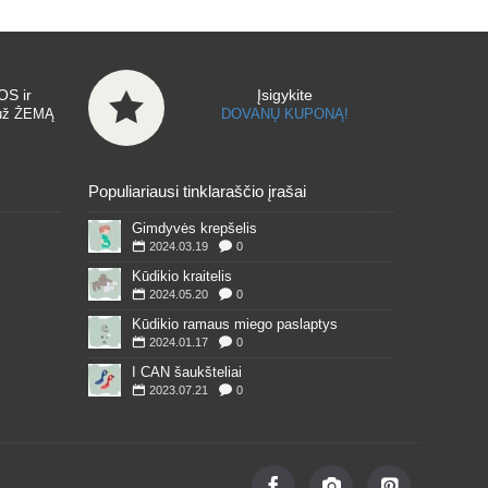
S ir
Įsigykite
už ŽEMĄ
DOVANŲ KUPONĄ!
Populiariausi tinklaraščio įrašai
Gimdyvės krepšelis
2024.03.19
0
Kūdikio kraitelis
2024.05.20
0
Kūdikio ramaus miego paslaptys
2024.01.17
0
I CAN šaukšteliai
2023.07.21
0