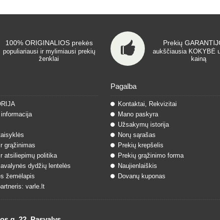
100% ORIGINALIOS prekės
Prekių GARANTIJO
populiariausi ir mylimiausi prekių
aukščiausia KOKYBĖ 
ženklai
kainą
Pagalba
ORIJA
Kontaktai, Rekvizitai
informacija
Mano paskyra
Užsakymų istorija
taisyklės
Norų sąrašas
ir grąžinimas
Prekių krepšelis
r atsiliepimų politika
Prekių grąžinimo forma
 avalynės dydžių lentelės
Naujienlaiškis
s žemėlapis
Dovanų kuponas
rtneris: varle.lt
 g. 22, Pasvalys