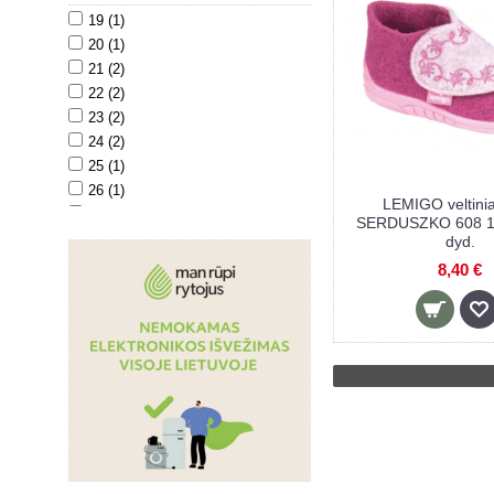
19 (1)
20 (1)
21 (2)
22 (2)
23 (2)
24 (2)
25 (1)
26 (1)
LEMIGO veltinia
27 (1)
SERDUSZKO 608 1
28 (1)
dyd.
29 (2)
8,40 €
30 (2)
31 (2)
32 (2)
33 (2)
34 (2)