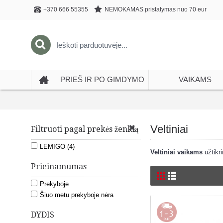
NEMOKAMAS pristatymas nuo 70 eur
+370 666 55355
PRIEŠ IR PO GIMDYMO
VAIKAMS
Veltiniai
Filtruoti pagal prekės ženklą
LEMIGO (4)
Veltiniai vaikams
užtikri
Prieinamumas
Prekyboje
Šiuo metu prekyboje nėra
DYDIS