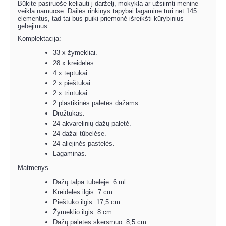
Būkite pasiruošę keliauti į darželį, mokyklą ar užsiimti menine
veikla namuose. Dailės rinkinys tapybai lagamine turi net 145
elementus, tad tai bus puiki priemonė išreikšti kūrybinius
gebėjimus.
Komplektacija:
33 x žymekliai.
28 x kreidelės.
4 x teptukai.
2 x pieštukai.
2 x trintukai.
2 plastikinės paletės dažams.
Drožtukas.
24 akvarelinių dažų paletė.
24 dažai tūbelėse.
24 aliejinės pastelės.
Lagaminas.
Matmenys
Dažų talpa tūbelėje: 6 ml.
Kreidelės ilgis: 7 cm.
Pieštuko ilgis: 17,5 cm.
Žymeklio ilgis: 8 cm.
Dažų paletės skersmuo: 8,5 cm.