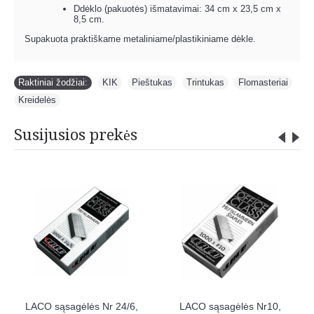
Ddėklo (pakuotės) išmatavimai: 34 cm x 23,5 cm x
8,5 cm.
Supakuota praktiškame metaliniame/plastikiniame dėkle.
Raktiniai žodžiai:
KIK
,
Pieštukas
,
Trintukas
,
Flomasteriai
,
Kreidelės
Susijusios prekės
,
MP spaustukai 32 mm, 6
MAALEO piešimo