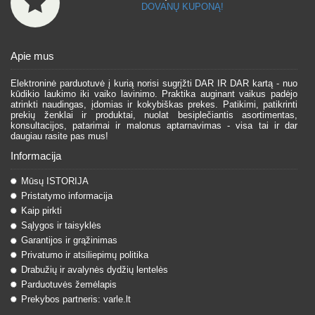
DOVANŲ KUPONĄ!
Apie mus
Elektroninė parduotuvė į kurią norisi sugrįžti DAR IR DAR kartą - nuo
kūdikio laukimo iki vaiko lavinimo. Praktika auginant vaikus padėjo
atrinkti naudingas, įdomias ir kokybiškas prekes. Patikimi, patikrinti
prekių ženklai ir produktai, nuolat besiplečiantis asortimentas,
konsultacijos, patarimai ir malonus aptarnavimas - visa tai ir dar
daugiau rasite pas mus!
Informacija
Mūsų ISTORIJA
Pristatymo informacija
Kaip pirkti
Sąlygos ir taisyklės
Garantijos ir grąžinimas
Privatumo ir atsiliepimų politika
Drabužių ir avalynės dydžių lentelės
Parduotuvės žemėlapis
Prekybos partneris: varle.lt