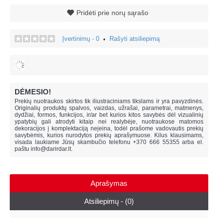
Pridėti prie norų sąrašo
Įvertinimų - 0
Rašyti atsiliepimą
•
DĖMESIO!
Prekių nuotraukos skirtos tik iliustraciniams tikslams ir yra pavyzdinės.
Originalių produktų spalvos, vaizdas, užrašai, parametrai, matmenys,
dydžiai, formos, funkcijos, ir/ar bet kurios kitos savybės dėl vizualinių
ypatybių gali atrodyti kitaip nei realybėje, n
uotraukose matomos
dekoracijos į komplektaciją neįeina,
todėl prašome vadovautis prekių
savybėmis, kurios nurodytos prekių aprašymuose. Kilus klausimams,
visada laukiame Jūsų skambučio telefonu +370 666 55355 arba el.
paštu
info@darirdar.lt
.
Aprašymas
Atsiliepimų - (0)