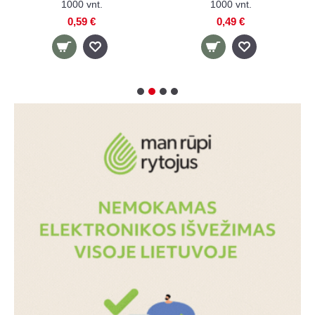
vnt.
spiralėmis rinkinys
SPIROGRAPH
0,95 €
4,90 €