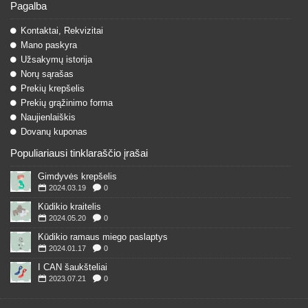
Pagalba
Kontaktai, Rekvizitai
Mano paskyra
Užsakymų istorija
Norų sąrašas
Prekių krepšelis
Prekių grąžinimo forma
Naujienlaiškis
Dovanų kuponas
Populiariausi tinklaraščio įrašai
Gimdyvės krepšelis
2024.03.19
0
Kūdikio kraitelis
2024.05.20
0
Kūdikio ramaus miego paslaptys
2024.01.17
0
I CAN šaukšteliai
2023.07.21
0