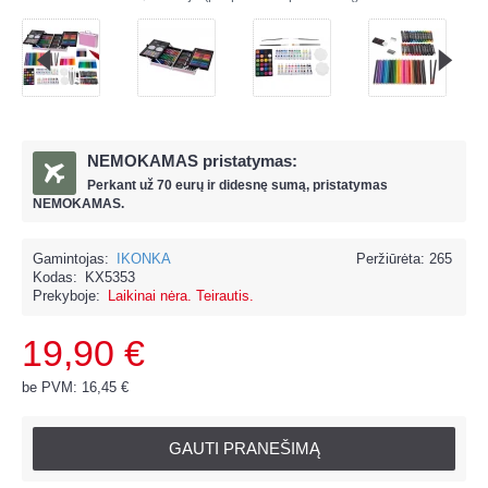
NEMOKAMAS pristatymas:
Perkant už
70 eur
ų ir
didesnę sumą, pristatymas
NEMOKAMAS.
Gamintojas:
IKONKA
Peržiūrėta: 265
Kodas:
KX5353
Prekyboje:
Laikinai nėra. Teirautis.
19,90 €
be PVM: 16,45 €
GAUTI PRANEŠIMĄ