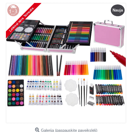
Nauja
Galerija (paspauskite paveikslėlį)