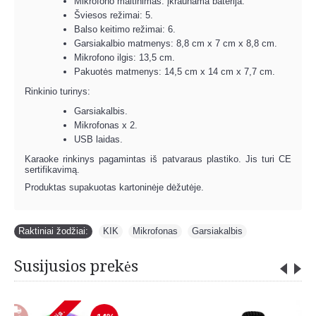
Mikrofono maitinimas: įkraunama baterija.
Šviesos režimai: 5.
Balso keitimo režimai: 6.
Garsiakalbio matmenys: 8,8 cm x 7 cm x 8,8 cm.
Mikrofono ilgis: 13,5 cm.
Pakuotės matmenys: 14,5 cm x 14 cm x 7,7 cm.
Rinkinio turinys:
Garsiakalbis.
Mikrofonas x 2.
USB laidas.
Karaoke rinkinys pagamintas iš patvaraus plastiko. Jis turi CE
sertifikavimą.
Produktas supakuotas kartoninėje dėžutėje.
Raktiniai žodžiai:
KIK
,
Mikrofonas
,
Garsiakalbis
Susijusios prekės