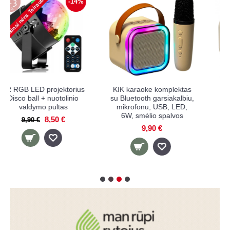
KIK karaoke komplektas
KIK karaoke komplektas
su Bluetooth garsiakalbiu,
su XL Bluetooth
mikrofonu, USB, LED,
garsiakalbiu, 2
6W, smėlio spalvos
mikrofonais, USB, LED,
10W, smėlio spalvos
9,90 €
21,90 €