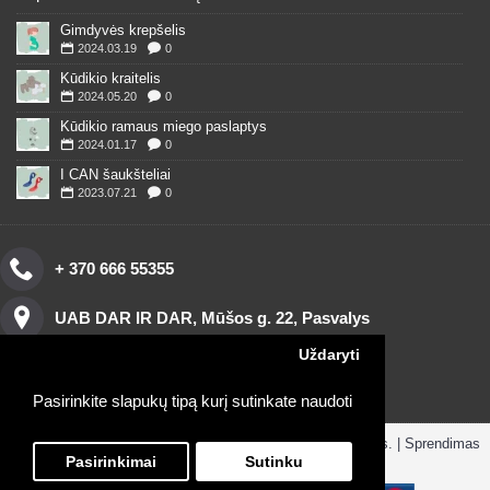
Gimdyvės krepšelis
2024.03.19
0
Kūdikio kraitelis
2024.05.20
0
Kūdikio ramaus miego paslaptys
2024.01.17
0
I CAN šaukšteliai
2023.07.21
0
+ 370 666 55355
UAB DAR IR DAR, Mūšos g. 22, Pasvalys
Uždaryti
Pasirinkite slapukų tipą kurį sutinkate naudoti
Copyright © 2016, www.darirdar.lt visos teisės saugomos. | Sprendimas
ParduotuvesNuoma.lt
Pasirinkimai
Sutinku