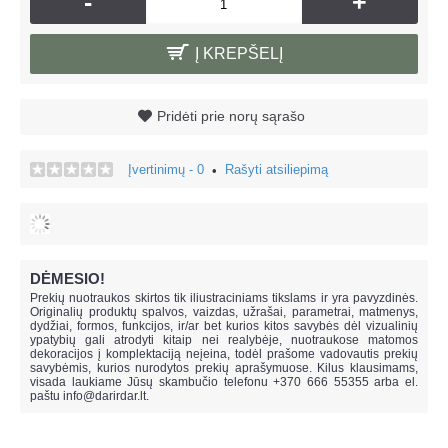
-
+
Į KREPŠELĮ
Pridėti prie norų sąrašo
Įvertinimų - 0
Rašyti atsiliepimą
•
DĖMESIO!
Prekių nuotraukos skirtos tik iliustraciniams tikslams ir yra pavyzdinės.
Originalių produktų spalvos, vaizdas, užrašai, parametrai, matmenys,
dydžiai, formos, funkcijos, ir/ar bet kurios kitos savybės dėl vizualinių
ypatybių gali atrodyti kitaip nei realybėje, n
uotraukose matomos
dekoracijos į komplektaciją neįeina,
todėl prašome vadovautis prekių
savybėmis, kurios nurodytos prekių aprašymuose. Kilus klausimams,
visada laukiame Jūsų skambučio telefonu +370 666 55355 arba el.
paštu
info@darirdar.lt
.