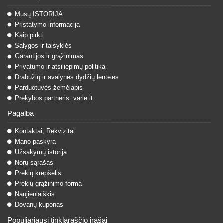
Mūsų ISTORIJA
Pristatymo informacija
Kaip pirkti
Sąlygos ir taisyklės
Garantijos ir grąžinimas
Privatumo ir atsiliepimų politika
Drabužių ir avalynės dydžių lentelės
Parduotuvės žemėlapis
Prekybos partneris: varle.lt
Pagalba
Kontaktai, Rekvizitai
Mano paskyra
Užsakymų istorija
Norų sąrašas
Prekių krepšelis
Prekių grąžinimo forma
Naujienlaiškis
Dovanų kuponas
Populiariausi tinklaraščio įrašai