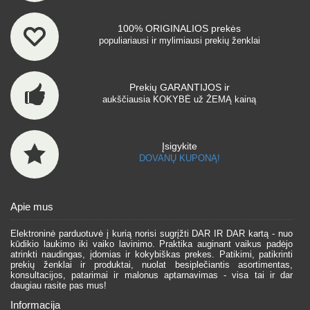
100% ORIGINALIOS prekės
populiariausi ir mylimiausi prekių ženklai
Prekių GARANTIJOS ir
aukščiausia KOKYBĖ už ŽEMĄ kainą
Įsigykite
DOVANŲ KUPONĄ!
Apie mus
Elektroninė parduotuvė į kurią norisi sugrįžti DAR IR DAR kartą - nuo
kūdikio laukimo iki vaiko lavinimo. Praktika auginant vaikus padėjo
atrinkti naudingas, įdomias ir kokybiškas prekes. Patikimi, patikrinti
prekių ženklai ir produktai, nuolat besiplečiantis asortimentas,
konsultacijos, patarimai ir malonus aptarnavimas - visa tai ir dar
daugiau rasite pas mus!
Informacija