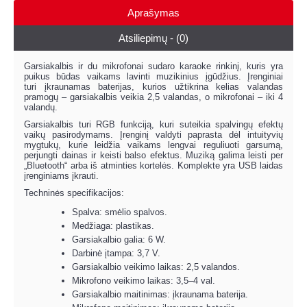
Aprašymas
Atsiliepimų - (0)
Garsiakalbis ir du mikrofonai sudaro karaoke rinkinį, kuris yra
puikus būdas vaikams lavinti muzikinius įgūdžius. Įrenginiai
turi įkraunamas baterijas, kurios užtikrina kelias valandas
pramogų – garsiakalbis veikia 2,5 valandas, o mikrofonai – iki 4
valandų.
Garsiakalbis turi RGB funkciją, kuri suteikia spalvingų efektų
vaikų pasirodymams. Įrenginį valdyti paprasta dėl intuityvių
mygtukų, kurie leidžia vaikams lengvai reguliuoti garsumą,
perjungti dainas ir keisti balso efektus. Muziką galima leisti per
„Bluetooth“ arba iš atminties kortelės. Komplekte yra USB laidas
įrenginiams įkrauti.
Techninės specifikacijos:
Spalva: smėlio spalvos.
Medžiaga: plastikas.
Garsiakalbio galia: 6 W.
Darbinė įtampa: 3,7 V.
Garsiakalbio veikimo laikas: 2,5 valandos.
Mikrofono veikimo laikas: 3,5–4 val.
Garsiakalbio maitinimas: įkraunama baterija.