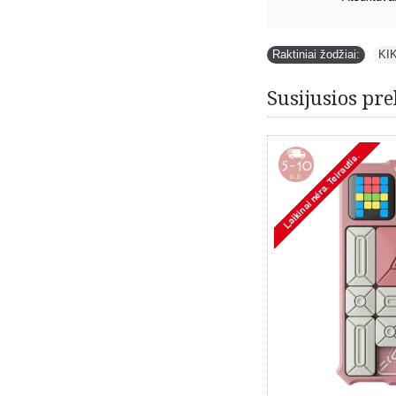
Raktiniai žodžiai:
KI
Susijusios pre