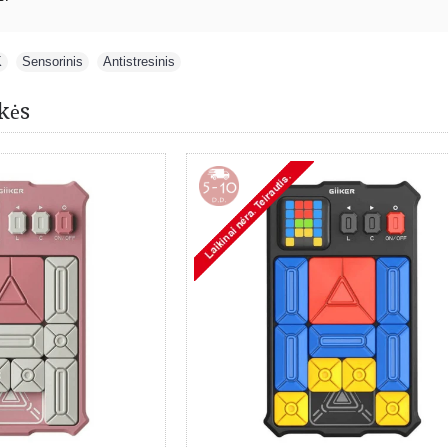
K
,
Sensorinis
,
Antistresinis
kės