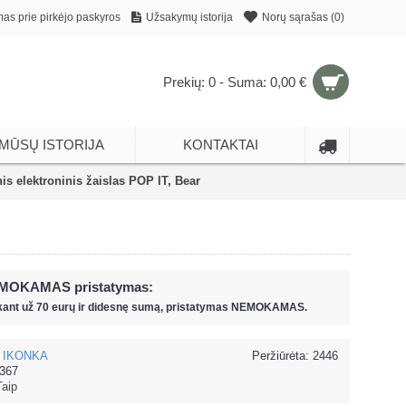
mas prie pirkėjo paskyros
Užsakymų istorija
Norų sąrašas (
0
)
Prekių: 0 - Suma: 0,00 €
MŪSŲ ISTORIJA
KONTAKTAI
nis elektroninis žaislas POP IT, Bear
MOKAMAS pristatymas:
kant už
70 eur
ų ir
didesnę sumą, pristatymas NEMOKAMAS.
IKONKA
Peržiūrėta: 2446
367
Taip