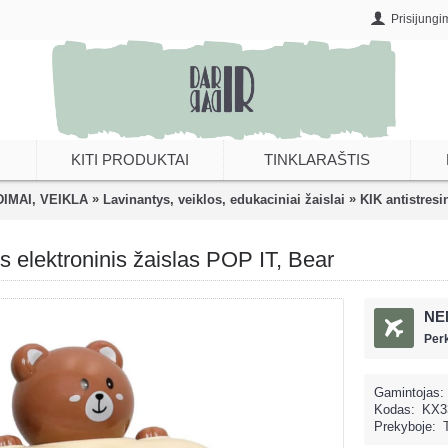
Prisijungi
KITI PRODUKTAI
TINKLARAŠTIS
»
»
DIMAI, VEIKLA
Lavinantys, veiklos, edukaciniai žaislai
KIK antistresi
is elektroninis žaislas POP IT, Bear
NE
Per
Gamintojas:
Kodas:
KX3
Prekyboje: