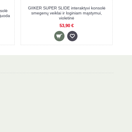
PER SLIDE interaktyvi konsolė
GIIKER TIC-TAC-TOE interak
klai ir loginiam mąstymui, pilka
susikaupimui ir atminčiai ger
53,90 €
44,90 €