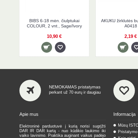
BIBS 6-18 mėn. čiulptukai
AKUKU žirklutės bu
COLOUR, 2 vnt., Sage/Ivory
A0418
10,90 €
2,19 €
NEMOKAMAS pristatymas
perkant už 70 eurų ir daugiau
Apie mus
Informacija
Mūsų IST
Elektroninė parduotuvė į kurią norisi sugrįžti
DAR IR DAR kartą - nuo kūdikio laukimo iki
Pristatymo 
vaiko lavinimo. Praktika auginant vaikus padėjo