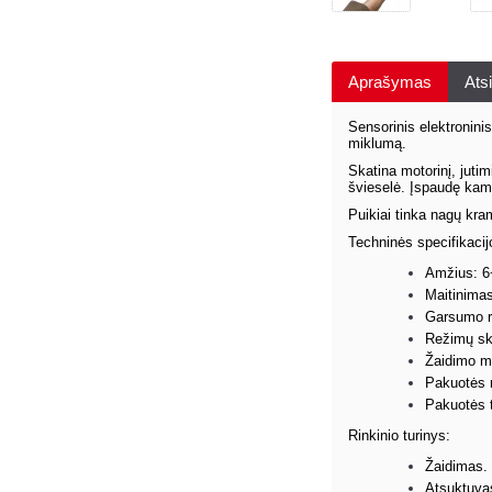
Aprašymas
Atsi
Sensorinis elektroninis
miklumą.
Skatina motorinį, jutim
švieselė. Įspaudę kamu
Puikiai tinka nagų kra
Techninės specifikacij
Amžius: 6
Maitinimas
Garsumo re
Režimų ska
Žaidimo m
Pakuotės 
Pakuotės t
Rinkinio turinys:
Žaidimas.
Atsuktuva