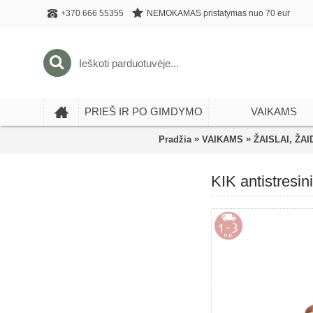
NEMOKAMAS pristatymas nuo 70 eur
+370 666 55355
PRIEŠ IR PO GIMDYMO
VAIKAMS
»
»
Pradžia
VAIKAMS
ŽAISLAI, ŽAI
KIK antistresin