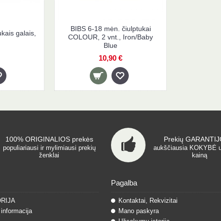
BIBS 6-18 mėn. čiulptukai
kais galais,
COLOUR, 2 vnt., Iron/Baby
Blue
10,90 €
100% ORIGINALIOS prekės
Prekių GARANTIJO
populiariausi ir mylimiausi prekių
aukščiausia KOKYBĖ 
ženklai
kainą
Pagalba
ORIJA
Kontaktai, Rekvizitai
informacija
Mano paskyra