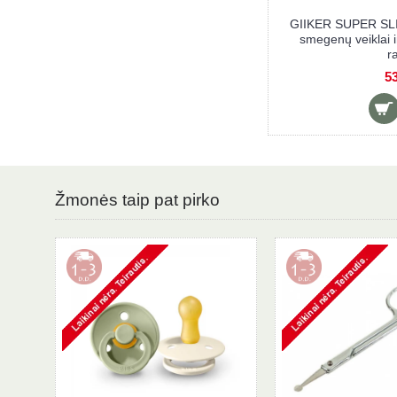
aktyvi konsolė
GIIKER SUPER SLIDE interaktyvi konsolė
iam mąstymui,
smegenų veiklai ir loginiam mąstymui, juoda
53,90 €
Žmonės taip pat pirko