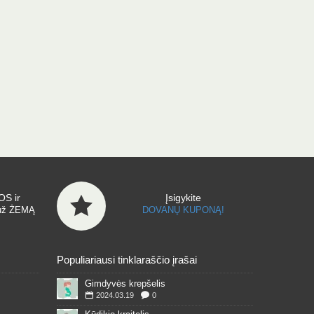
S ir
Įsigykite
už ŽEMĄ
DOVANŲ KUPONĄ!
Populiariausi tinklaraščio įrašai
Gimdyvės krepšelis
2024.03.19
0