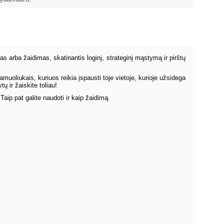
as arba žaidimas, skatinantis loginį, strateginį mąstymą ir pirštų
muoliukais, kuriuos reikia įspausti toje vietoje, kurioje užsidega
 ir žaiskite toliau!
aip pat galite naudoti ir kaip žaidimą.