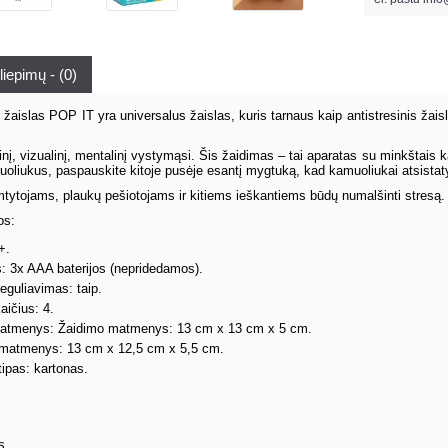
liepimų - (0)
 žaislas POP IT yra universalus žaislas, kuris tarnaus kaip antistresinis žaisl
inį, vizualinį, mentalinį vystymąsi. Šis žaidimas – tai aparatas su minkštais ka
oliukus, paspauskite kitoje pusėje esantį mygtuką, kad kamuoliukai atsistatytų
mtytojams, plaukų pešiotojams ir kitiems ieškantiems būdų numalšinti stresą. T
os:
+.
: 3x AAA baterijos (nepridedamos).
guliavimas: taip.
ičius: 4.
atmenys: Žaidimo matmenys: 13 cm x 13 cm x 5 cm.
matmenys: 13 cm x 12,5 cm x 5,5 cm.
ipas: kartonas.
s.