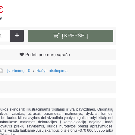
€
 €
+
Į KREPŠELĮ
Pridėti prie norų sąrašo
Įvertinimų - 0
Rašyti atsiliepimą
•
!
ukos skirtos tik iliustraciniams tikslams ir yra pavyzdinės. Originalių
lvos, vaizdas, užrašai, parametrai, matmenys, dydžiai, formos,
ar bet kurios kitos savybės dėl vizualinių ypatybių gali atrodyti kitaip nei
uotraukose matomos dekoracijos į komplektaciją neįeina,
todėl
vautis prekių savybėmis, kurios nurodytos prekių aprašymuose.
mams, visada laukiame Jūsų skambučio telefonu +370 666 55355 arba
@darirdar.lt
.