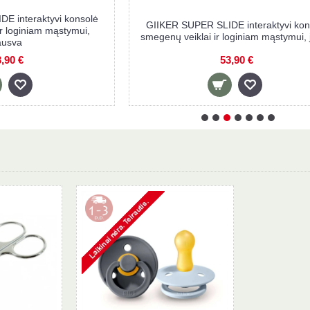
GIIKER SUPER SLIDE interaktyvi konsolė
GIIKER SU
smegenų veiklai ir loginiam mąstymui,
smegenų vei
violetinė
53,90 €