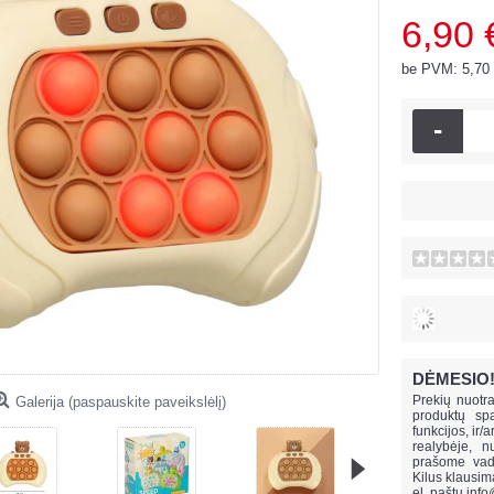
6,90 
be PVM: 5,70
-
DĖMESIO
Prekių nuotra
Galerija (paspauskite paveikslėlį)
produktų spa
funkcijos, ir/
realybėje, n
prašome vado
Kilus klausi
el. paštu
info