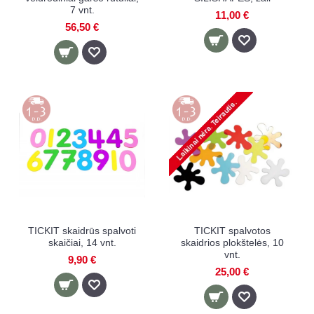
7 vnt.
11,00 €
56,50 €
TICKIT skaidrūs spalvoti
TICKIT spalvotos
skaičiai, 14 vnt.
skaidrios plokštelės, 10
vnt.
9,90 €
25,00 €