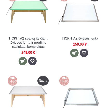
TICKIT A2 spalvą keičianti
TICKIT A2 šviesos lenta
šviesos lenta ir medinis
159,00 €
staliukas, komplektas
249,00 €
Nauja