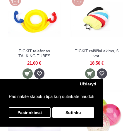
TICKIT telefonas
TICKIT raiščiai akims, 6
TALKING TUBES
vnt.
21,00 €
18,50 €
Uždaryti
Pasirinkite slapukų tipą kurį sutinkate naudoti
-10%
Pasirinkimai
Sutinku