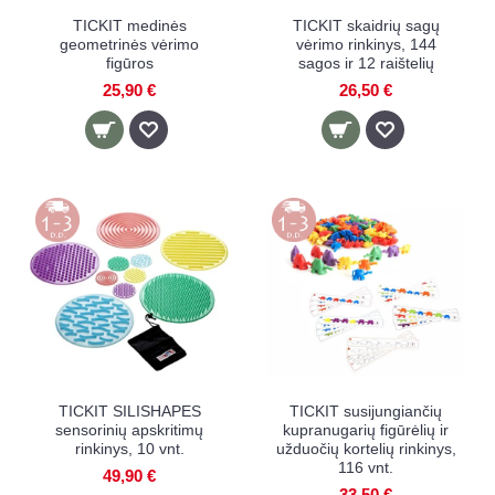
TICKIT medinės
TICKIT skaidrių sagų
geometrinės vėrimo
vėrimo rinkinys, 144
figūros
sagos ir 12 raištelių
25,90 €
26,50 €
TICKIT SILISHAPES
TICKIT susijungiančių
sensorinių apskritimų
kupranugarių figūrėlių ir
rinkinys, 10 vnt.
užduočių kortelių rinkinys,
116 vnt.
49,90 €
33,50 €