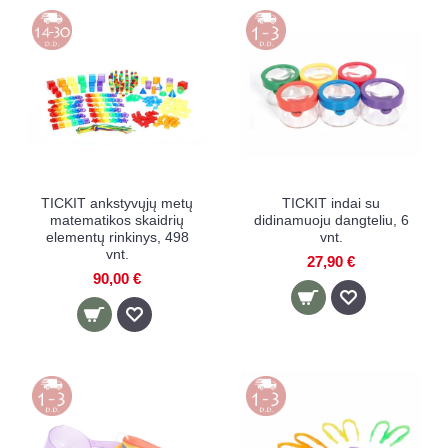
TICKIT ankstyvųjų metų
TICKIT indai su
matematikos skaidrių
didinamuoju dangteliu, 6
elementų rinkinys, 498
vnt.
vnt.
27,90 €
90,00 €