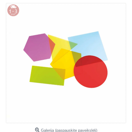
Galerija (paspauskite paveikslėlį)