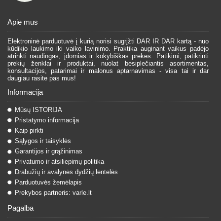
Apie mus
Elektroninė parduotuvė į kurią norisi sugrįžti DAR IR DAR kartą - nuo
kūdikio laukimo iki vaiko lavinimo. Praktika auginant vaikus padėjo
atrinkti naudingas, įdomias ir kokybiškas prekes. Patikimi, patikrinti
prekių ženklai ir produktai, nuolat besiplečiantis asortimentas,
konsultacijos, patarimai ir malonus aptarnavimas - visa tai ir dar
daugiau rasite pas mus!
Informacija
Mūsų ISTORIJA
Pristatymo informacija
Kaip pirkti
Sąlygos ir taisyklės
Garantijos ir grąžinimas
Privatumo ir atsiliepimų politika
Drabužių ir avalynės dydžių lentelės
Parduotuvės žemėlapis
Prekybos partneris: varle.lt
Pagalba