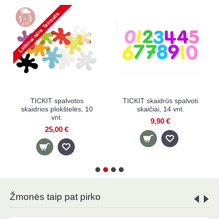
voti
TICKIT spalvotos
TICKIT spalvotos
skaidrios raidės, 26 vnt.
skaidrios mentelės, 6 vnt
17,00 €
7,90 €
Žmonės taip pat pirko