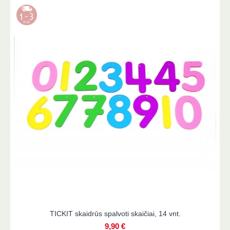
rūs spalvoti skaičiai, 14 vnt.
TICKIT spalvotos
9,90 €