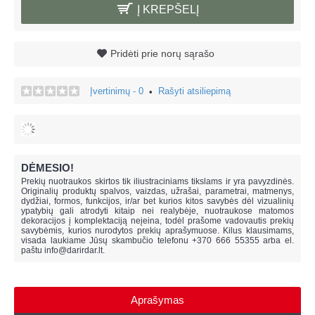
Į KREPŠELĮ
Pridėti prie norų sąrašo
Įvertinimų - 0
Rašyti atsiliepimą
•
DĖMESIO!
Prekių nuotraukos skirtos tik iliustraciniams tikslams ir yra pavyzdinės.
Originalių produktų spalvos, vaizdas, užrašai, parametrai, matmenys,
dydžiai, formos, funkcijos, ir/ar bet kurios kitos savybės dėl vizualinių
ypatybių gali atrodyti kitaip nei realybėje, n
uotraukose matomos
dekoracijos į komplektaciją neįeina,
todėl prašome vadovautis prekių
savybėmis, kurios nurodytos prekių aprašymuose. Kilus klausimams,
visada laukiame Jūsų skambučio telefonu +370 666 55355 arba el.
paštu
info@darirdar.lt
.
Aprašymas