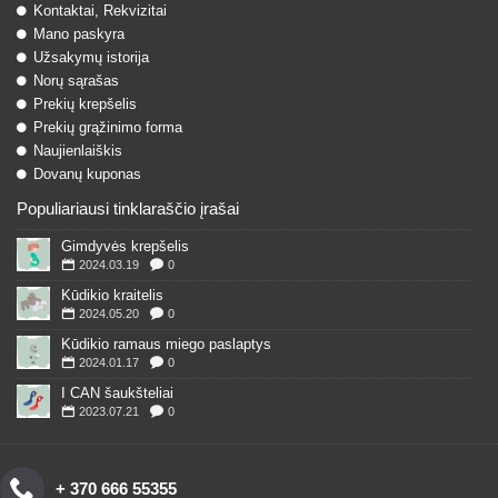
Kontaktai, Rekvizitai
Mano paskyra
Užsakymų istorija
Norų sąrašas
Prekių krepšelis
Prekių grąžinimo forma
Naujienlaiškis
Dovanų kuponas
Populiariausi tinklaraščio įrašai
Gimdyvės krepšelis
2024.03.19
0
Kūdikio kraitelis
2024.05.20
0
Kūdikio ramaus miego paslaptys
2024.01.17
0
I CAN šaukšteliai
2023.07.21
0
+ 370 666 55355