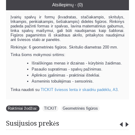
Atsiliepimų - (0)
Įvairių spalvų ir formų (kvadratas, stačiakampis, skritulys,
trikampis, penkiakampis, šešiakampis) didelės figūros. Rinkinys
padeda pažinti formas ir spalvas, lavina matematinius gabumus,
tinka spalvų maišymui, gali būti naudojamas kaip šablonai.
Figūros pagamintos iš skaidraus akrilo, pritaikytos naudojimui
ant šviesos stalo ar panelės.
Rinkinyje: 6 geometrinės figūros. Skritulio diametras 200 mm.
Tinka šioms mokymosi sritims:
Išraiškingas menas ir dizainas - kūrybinis žaidimas.
Pasaulio supratimas - spalvų pažinimas.
Aplinkos įgalinimas - praktiniai ištekliai.
Asmeninis tobulėjimas - sensorinis.
Tinka naudoti su
TICKIT šviesos lenta ir skaidriu padėklu, A3
.
Raktiniai žodžiai:
TICKIT
,
Geometrinės figūros
Susijusios prekės