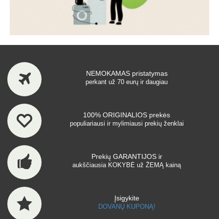
NEMOKAMAS pristatymas
perkant už 70 eurų ir daugiau
100% ORIGINALIOS prekės
populiariausi ir mylimiausi prekių ženklai
Prekių GARANTIJOS ir
aukščiausia KOKYBĖ už ŽEMĄ kainą
Įsigykite
DOVANŲ KUPONĄ!