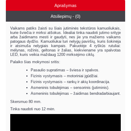
Aprašymas
Atsiliepimų - (0)
Vaikams patiks žaisti su šiais jutiminės tekstūros kamuoliukais,
kurie šviečia ir mirksi atšokus. Idealiai tinka naudoti jutimo srityje
arba žaidimams mesti ir gaudyti, nes jie yra mažiems vaikams
patogaus dydžio. Kamuoliukai turi nelygų paviršių, kuris šokinėja
ir atsimuša nelygiais kampais. Pakuotėje 4 ryškūs rutuliai:
mėlynas, rožinis, geltonas ir žalias, kiekviename yra spalvotas
LED, kuris veikia maždaug 1200 mirksėjimo ciklų.
Palaiko šias mokymosi sritis:
Pasaulio supratimas – šviesa ir spalvos.
Fizinis vystymasis – motoriniai įgūdžiai.
Fizinis vystymasis – rankų ir akių koordinacija.
Asmeninis tobulėjimas – sensorinis (jutiminis).
Asmeninis tobulėjimas – žaidimas bendradarbiaujant.
Skersmuo 80 mm.
Tinka naudoti nuo 12 mėn.