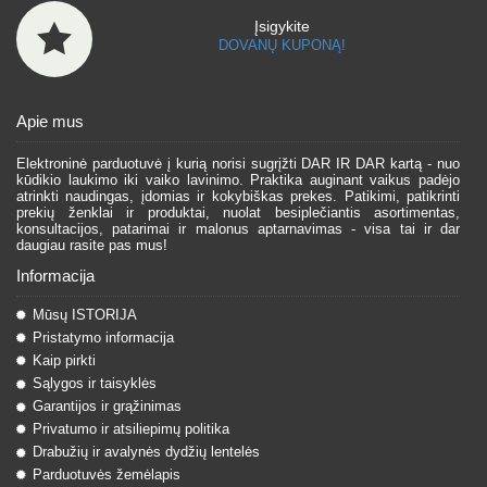
Įsigykite
DOVANŲ KUPONĄ!
Apie mus
Elektroninė parduotuvė į kurią norisi sugrįžti DAR IR DAR kartą - nuo
kūdikio laukimo iki vaiko lavinimo. Praktika auginant vaikus padėjo
atrinkti naudingas, įdomias ir kokybiškas prekes. Patikimi, patikrinti
prekių ženklai ir produktai, nuolat besiplečiantis asortimentas,
konsultacijos, patarimai ir malonus aptarnavimas - visa tai ir dar
daugiau rasite pas mus!
Informacija
Mūsų ISTORIJA
Pristatymo informacija
Kaip pirkti
Sąlygos ir taisyklės
Garantijos ir grąžinimas
Privatumo ir atsiliepimų politika
Drabužių ir avalynės dydžių lentelės
Parduotuvės žemėlapis