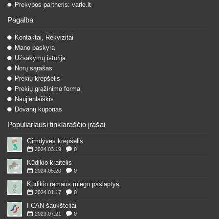
Prekybos partneris: varle.lt
Pagalba
Kontaktai, Rekvizitai
Mano paskyra
Užsakymų istorija
Norų sąrašas
Prekių krepšelis
Prekių grąžinimo forma
Naujienlaiškis
Dovanų kuponas
Populiariausi tinklaraščio įrašai
Gimdyvės krepšelis
2024.03.19
0
Kūdikio kraitelis
2024.05.20
0
Kūdikio ramaus miego paslaptys
2024.01.17
0
I CAN šaukšteliai
2023.07.21
0