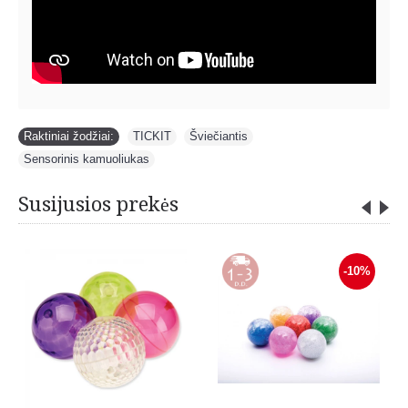
Raktiniai žodžiai:
TICKIT
,
Šviečiantis
,
Sensorinis kamuoliukas
Susijusios prekės
-10%