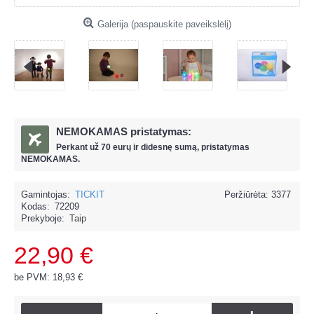
Galerija (paspauskite paveikslėlį)
NEMOKAMAS pristatymas:
Perkant už
70 eur
ų ir
didesnę sumą, pristatymas
NEMOKAMAS.
Gamintojas:
TICKIT
Peržiūrėta: 3377
Kodas:
72209
Prekyboje:
Taip
22,90 €
be PVM: 18,93 €