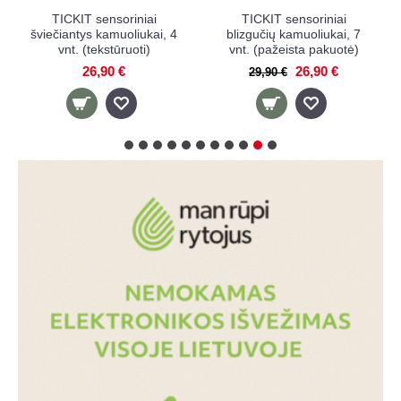
T sensoriniai
TICKIT sensoriniai
TULLO ka
ys kamuoliukai, 4
blizgučių kamuoliukai, 7
sensorinia
(tekstūruoti)
vnt. (pažeista pakuotė)
raud
26,90 €
26,90 €
5,9
29,90 €