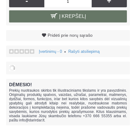
-
+
Į KREPŠELĮ
Pridėti prie norų sąrašo
Įvertinimų - 0
Rašyti atsiliepimą
•
DĖMESIO!
Prekių nuotraukos skirtos tik iliustraciniams tikslams ir yra pavyzdinės.
Originalių produktų spalvos, vaizdas, užrašai, parametrai, matmenys,
dydžiai, formos, funkcijos, ir/ar bet kurios kitos savybės dėl vizualinių
ypatybių gali atrodyti kitaip nei realybėje, n
uotraukose matomos
dekoracijos į komplektaciją neįeina,
todėl prašome vadovautis prekių
savybėmis, kurios nurodytos prekių aprašymuose. Kilus klausimams,
visada laukiame Jūsų skambučio telefonu +370 666 55355 arba el.
paštu
info@darirdar.lt
.