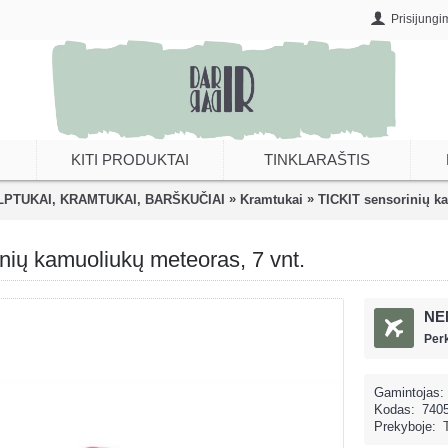
Prisijungi
KITI PRODUKTAI
TINKLARAŠTIS
»
»
LPTUKAI, KRAMTUKAI, BARŠKUČIAI
Kramtukai
TICKIT sensorinių ka
nių kamuoliukų meteoras, 7 vnt.
NE
Per
Gamintojas:
Kodas:
740
Prekyboje: