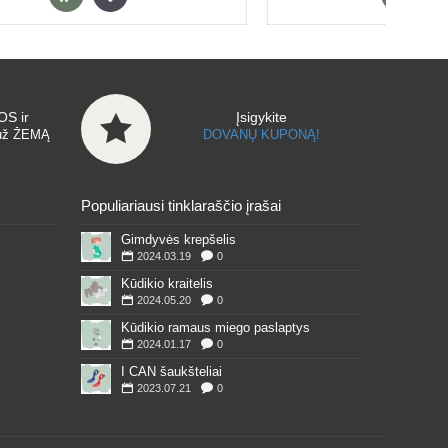
S ir
Įsigykite
už ŽEMĄ
DOVANŲ KUPONĄ!
Populiariausi tinklaraščio įrašai
Gimdyvės krepšelis
2024.03.19
0
Kūdikio kraitelis
2024.05.20
0
Kūdikio ramaus miego paslaptys
2024.01.17
0
I CAN šaukšteliai
2023.07.21
0