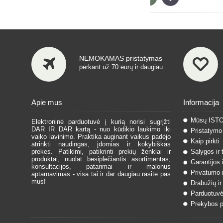
NEMOKAMAS pristatymas
perkant už 70 eurų ir daugiau
Apie mus
Informacija
Mūsų IST
Elektroninė parduotuvė į kurią norisi sugrįžti
DAR IR DAR kartą - nuo kūdikio laukimo iki
Pristatymo 
vaiko lavinimo. Praktika auginant vaikus padėjo
Kaip pirkti
atrinkti naudingas, įdomias ir kokybiškas
prekes. Patikimi, patikrinti prekių ženklai ir
Sąlygos ir 
produktai, nuolat besiplečiantis asortimentas,
Garantijos 
konsultacijos, patarimai ir malonus
Privatumo i
aptarnavimas - visa tai ir dar daugiau rasite pas
mus!
Drabužių ir
Parduotuvė
Prekybos pa