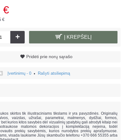
 €
5 €
+
Į KREPŠELĮ
Pridėti prie norų sąrašo
Įvertinimų - 0
Rašyti atsiliepimą
•
!
ukos skirtos tik iliustraciniams tikslams ir yra pavyzdinės. Originalių
lvos, vaizdas, užrašai, parametrai, matmenys, dydžiai, formos,
ar bet kurios kitos savybės dėl vizualinių ypatybių gali atrodyti kitaip nei
uotraukose matomos dekoracijos į komplektaciją neįeina,
todėl
vautis prekių savybėmis, kurios nurodytos prekių aprašymuose.
mams, visada laukiame Jūsų skambučio telefonu +370 666 55355 arba
@darirdar.lt
.