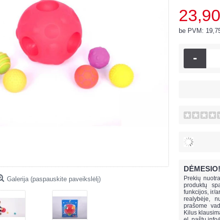
23,90
be PVM: 19,7
-
DĖMESIO
Prekių nuotra
Galerija (paspauskite paveikslėlį)
produktų spa
funkcijos, ir/
realybėje, n
prašome vado
Kilus klausi
el. paštu
info