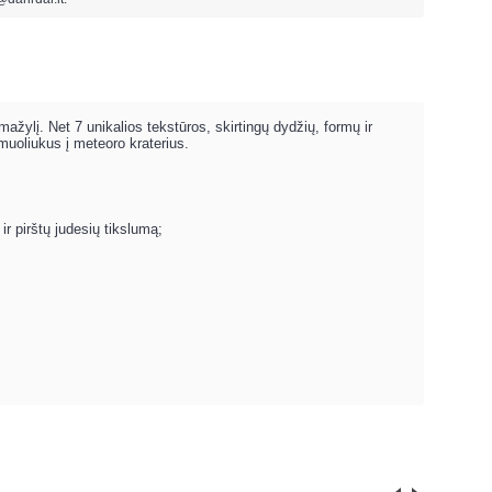
ylį. Net 7 unikalios tekstūros, skirtingų dydžių, formų ir
muoliukus į meteoro kraterius.
ir pirštų judesių tikslumą;