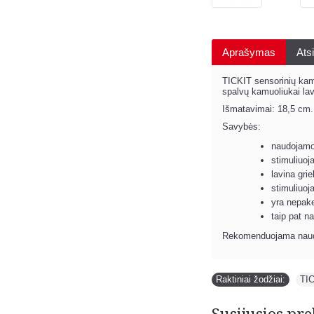
Aprašymas
Atsi
TICKIT sensorinių kamu
spalvų kamuoliukai lav
Išmatavimai: 18,5 cm.
Savybės:
naudojamos
stimuliuoj
lavina gri
stimuliuoj
yra nepake
taip pat n
Rekomenduojama naud
Raktiniai žodžiai:
TI