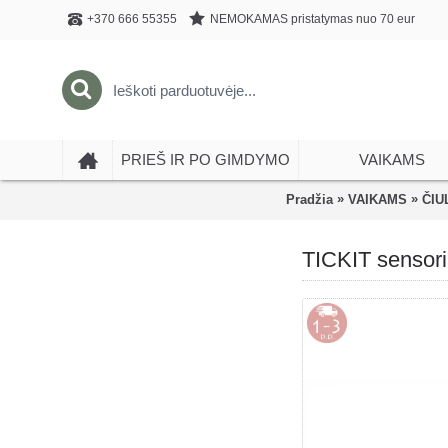
NEMOKAMAS pristatymas nuo 70 eur
+370 666 55355
PRIEŠ IR PO GIMDYMO
VAIKAMS
»
»
Pradžia
VAIKAMS
ČIU
TICKIT sensori