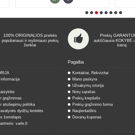
100% ORIGINALIOS prekės
Prekių GARANTIJO
populiariausi ir mylimiausi prekių
aukščiausia KOKYBĖ 
ženklai
kainą
Pagalba
ORIJA
Kontaktai, Rekvizitai
informacija
Mano paskyra
Užsakymų istorija
taisyklės
Norų sąrašas
ir grąžinimas
Prekių krepšelis
r atsiliepimų politika
Prekių grąžinimo forma
 avalynės dydžių lentelės
Naujienlaiškis
s žemėlapis
Dovanų kuponas
rtneris: varle.lt