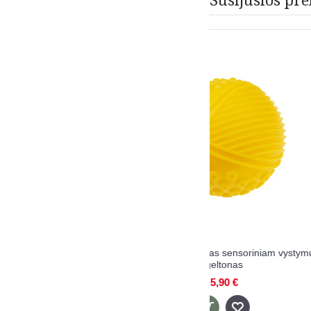
Susijusios pre
ULLO kamuoliukas sensoriniam vystymui,
BABYONO lavinama
geltonas
5,90 €
10