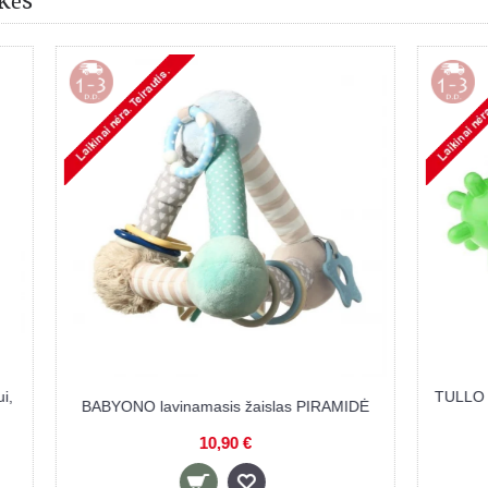
kės
TULLO kamuoliukai sensoriniam vysty
sis žaislas PIRAMIDĖ
vnt.
,90 €
6,20 €