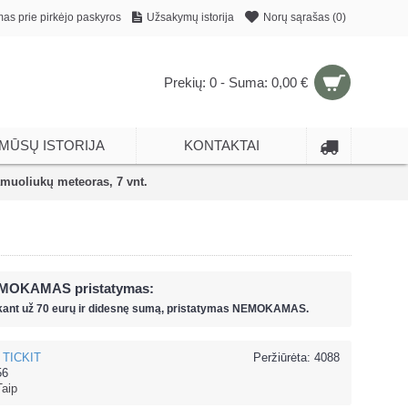
mas prie pirkėjo paskyros
Užsakymų istorija
Norų sąrašas (
0
)
Prekių: 0 - Suma: 0,00 €
MŪSŲ ISTORIJA
KONTAKTAI
muoliukų meteoras, 7 vnt.
MOKAMAS pristatymas:
kant už
70 eur
ų ir
didesnę sumą, pristatymas NEMOKAMAS.
TICKIT
Peržiūrėta: 4088
56
Taip