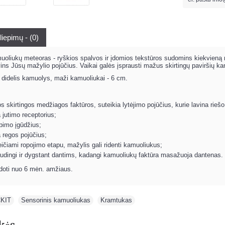
liepimų - (0)
oliukų meteoras - ryškios spalvos ir įdomios tekstūros sudomins kiekvieną maž
ins Jūsų mažylio pojūčius. Vaikai galės įsprausti mažus skirtingų paviršių ka
 didelis kamuolys, maži kamuoliukai - 6 cm.
 skirtingos medžiagos faktūros, suteikia lytėjimo pojūčius, kurie lavina riešo 
a jutimo receptorius;
ebimo įgūdžius;
a regos pojūčius;
ičiami ropojimo etapu, mažylis gali ridenti kamuoliukus;
audingi ir dygstant dantims, kadangi kamuoliukų faktūra masažuoja dantenas.
oti nuo 6 mėn. amžiaus.
CKIT
,
Sensorinis kamuoliukas
,
Kramtukas