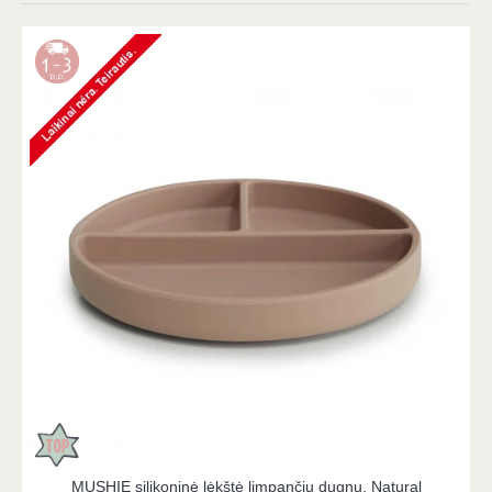
MUSHIE silikoninė lėkštė limpančiu dugnu, Natural