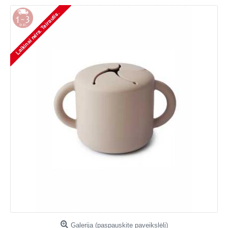
Galerija (paspauskite paveikslėlį)