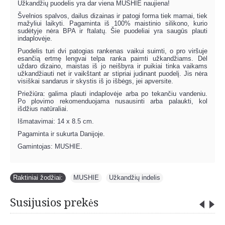
Užkandžių puodelis yra dar viena MUSHIE naujiena!
Švelnios spalvos, dailus dizainas ir patogi forma tiek mamai, tiek
mažyliui laikyti. Pagaminta iš 100% maistinio silikono, kurio
sudėtyje nėra BPA ir ftalatų. Šie puodeliai yra saugūs plauti
indaplovėje.
Puodelis turi dvi patogias rankenas vaikui suimti, o pro viršuje
esančią ertmę lengvai telpa ranka paimti užkandžiams. Dėl
uždaro dizaino, maistas iš jo neišbyra ir puikiai tinka vaikams
užkandžiauti net ir vaikštant ar stipriai judinant puodelį. Jis nėra
visiškai sandarus ir skystis iš jo išbėgs, jei apversite.
Priežiūra: galima plauti indaplovėje arba po tekančiu vandeniu.
Po plovimo rekomenduojama nusausinti arba palaukti, kol
išdžius natūraliai.
Išmatavimai: 14 x 8.5 cm.
Pagaminta ir sukurta Danijoje.
Gamintojas: MUSHIE.
Raktiniai žodžiai:
MUSHIE
,
Užkandžių indelis
Susijusios prekės