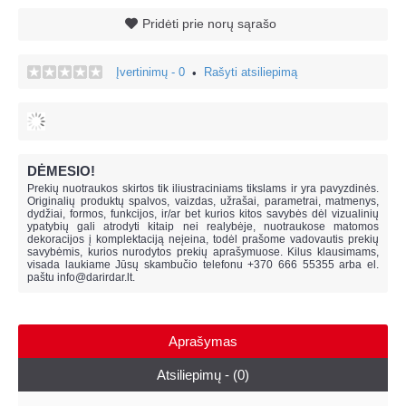
Pridėti prie norų sąrašo
Įvertinimų - 0
Rašyti atsiliepimą
•
DĖMESIO!
Prekių nuotraukos skirtos tik iliustraciniams tikslams ir yra pavyzdinės.
Originalių produktų spalvos, vaizdas, užrašai, parametrai, matmenys,
dydžiai, formos, funkcijos, ir/ar bet kurios kitos savybės dėl vizualinių
ypatybių gali atrodyti kitaip nei realybėje, n
uotraukose matomos
dekoracijos į komplektaciją neįeina,
todėl prašome vadovautis prekių
savybėmis, kurios nurodytos prekių aprašymuose. Kilus klausimams,
visada laukiame Jūsų skambučio telefonu +370 666 55355 arba el.
paštu
info@darirdar.lt
.
Aprašymas
Atsiliepimų - (0)