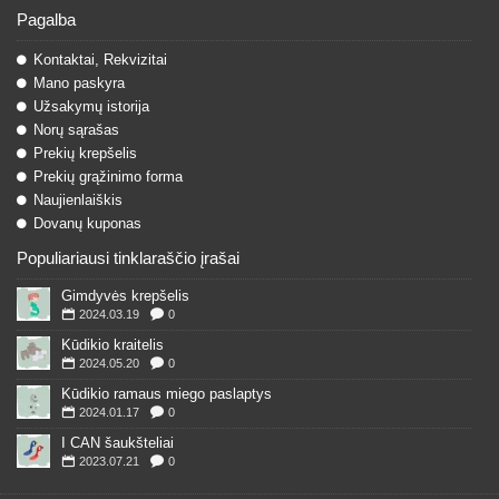
Pagalba
Kontaktai, Rekvizitai
Mano paskyra
Užsakymų istorija
Norų sąrašas
Prekių krepšelis
Prekių grąžinimo forma
Naujienlaiškis
Dovanų kuponas
Populiariausi tinklaraščio įrašai
Gimdyvės krepšelis
2024.03.19
0
Kūdikio kraitelis
2024.05.20
0
Kūdikio ramaus miego paslaptys
2024.01.17
0
I CAN šaukšteliai
2023.07.21
0