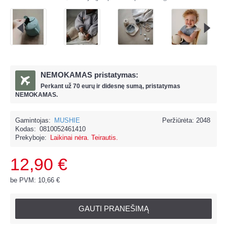
NEMOKAMAS pristatymas:
Perkant už
70 eur
ų ir
didesnę sumą, pristatymas
NEMOKAMAS.
Gamintojas:
MUSHIE
Peržiūrėta: 2048
Kodas:
0810052461410
Prekyboje:
Laikinai nėra. Teirautis.
12,90 €
be PVM: 10,66 €
GAUTI PRANEŠIMĄ