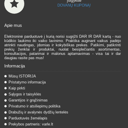
Įsigykite
DOVANŲ KUPONĄ!
Apie mus
Elektroninė parduotuvė į kurią norisi sugrįžti DAR IR DAR kartą - nuo
kūdikio laukimo iki vaiko lavinimo. Praktika auginant vaikus padėjo
atrinkti naudingas, įdomias ir kokybiškas prekes. Patikimi, patikrinti
prekių ženklai ir produktai, nuolat besiplečiantis asortimentas,
konsultacijos, patarimai ir malonus aptarnavimas - visa tai ir dar
daugiau rasite pas mus!
Informacija
Mūsų ISTORIJA
Pristatymo informacija
Kaip pirkti
Sąlygos ir taisyklės
Garantijos ir grąžinimas
Privatumo ir atsiliepimų politika
Drabužių ir avalynės dydžių lentelės
Parduotuvės žemėlapis
Prekybos partneris: varle.lt