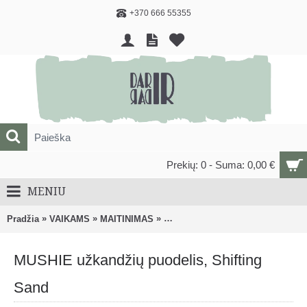
+370 666 55355
Prekių: 0 - Suma: 0,00 €
MENIU
»
»
»
Pradžia
VAIKAMS
MAITINIMAS
Indai užkandžiams, maisto laikym
MUSHIE užkandžių puodelis, Shifting
Sand