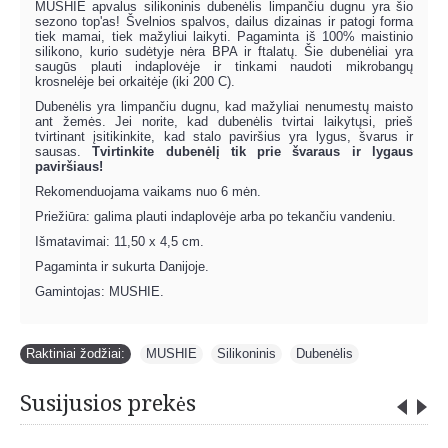
MUSHIE apvalus silikoninis dubenėlis limpančiu dugnu yra šio
sezono top'as! Švelnios spalvos, dailus dizainas ir patogi forma
tiek mamai, tiek mažyliui laikyti. Pagaminta iš 100% maistinio
silikono, kurio sudėtyje nėra BPA ir ftalatų. Šie dubenėliai yra
saugūs plauti indaplovėje ir tinkami naudoti mikrobangų
krosnelėje bei orkaitėje (iki 200 C).
Dubenėlis yra limpančiu dugnu, kad mažyliai nenumestų maisto
ant žemės. Jei norite, kad dubenėlis tvirtai laikytųsi, prieš
tvirtinant įsitikinkite, kad stalo paviršius yra lygus, švarus ir
sausas.
Tvirtinkite dubenėlį tik prie švaraus ir lygaus
paviršiaus!
Rekomenduojama vaikams nuo 6 mėn.
Priežiūra: galima plauti indaplovėje arba po tekančiu vandeniu.
Išmatavimai: 11,50 x 4,5 cm.
Pagaminta ir sukurta Danijoje.
Gamintojas: MUSHIE.
Raktiniai žodžiai:
MUSHIE
,
Silikoninis
,
Dubenėlis
Susijusios prekės