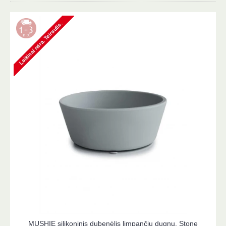
MUSHIE silikoninis dubenėlis limpančiu dugnu, Stone