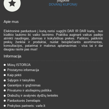
Įsigykite
DOVANŲ KUPONĄ!
Apie mus
Elektroninė parduotuvė į kurią norisi sugrįžti DAR IR DAR kartą - nuo
kūdikio laukimo iki vaiko lavinimo. Praktika auginant vaikus padėjo
atrinkti naudingas, įdomias ir kokybiškas prekes. Patikimi, patikrinti
prekių ženklai ir produktai, nuolat besiplečiantis asortimentas,
konsultacijos, patarimai ir malonus aptarnavimas - visa tai ir dar
daugiau rasite pas mus!
Informacija
Mūsų ISTORIJA
Pristatymo informacija
Kaip pirkti
Sąlygos ir taisyklės
Garantijos ir grąžinimas
Privatumo ir atsiliepimų politika
Drabužių ir avalynės dydžių lentelės
Parduotuvės žemėlapis
Prekybos partneris: varle.lt