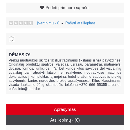
Pridėti prie norų sąrašo
Įvertinimų - 0
Rašyti atsiliepimą
•
DĖMESIO!
Prekių nuotraukos skirtos tik iliustraciniams tikslams ir yra pavyzdinės.
Originalių produktų spalvos, vaizdas, užrašai, parametrai, matmenys,
dydžiai, formos, funkcijos, ir/ar bet kurios kitos savybės dėl vizualinių
ypatybių gali atrodyti kitaip nei realybėje, n
uotraukose matomos
dekoracijos į komplektaciją neįeina,
todėl prašome vadovautis prekių
savybėmis, kurios nurodytos prekių aprašymuose. Kilus klausimams,
visada laukiame Jūsų skambučio telefonu +370 666 55355 arba el.
paštu
info@darirdar.lt
.
Aprašymas
Atsiliepimų - (0)