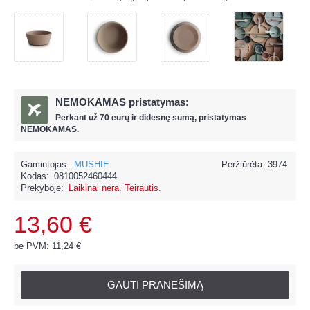
NEMOKAMAS pristatymas:
Perkant už
70 eur
ų ir
didesnę sumą, pristatymas
NEMOKAMAS.
Gamintojas:
MUSHIE
Peržiūrėta: 3974
Kodas:
0810052460444
Prekyboje:
Laikinai nėra. Teirautis.
13,60 €
be PVM: 11,24 €
GAUTI PRANEŠIMĄ