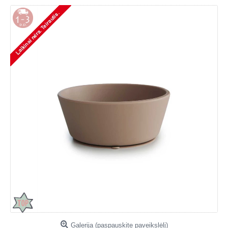
Galerija (paspauskite paveikslėlį)