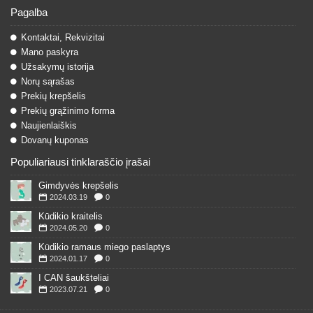
Pagalba
Kontaktai, Rekvizitai
Mano paskyra
Užsakymų istorija
Norų sąrašas
Prekių krepšelis
Prekių grąžinimo forma
Naujienlaiškis
Dovanų kuponas
Populiariausi tinklaraščio įrašai
Gimdyvės krepšelis
2024.03.19
0
Kūdikio kraitelis
2024.05.20
0
Kūdikio ramaus miego paslaptys
2024.01.17
0
I CAN šaukšteliai
2023.07.21
0