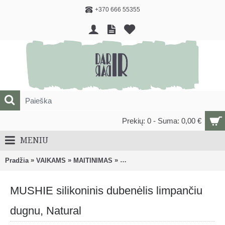
+370 666 55355
Prekių: 0 - Suma: 0,00 €
MENIU
»
»
»
Pradžia
VAIKAMS
MAITINIMAS
Vaikiški dubenėliai, lėkštės ir pri
MUSHIE silikoninis dubenėlis limpančiu
dugnu, Natural