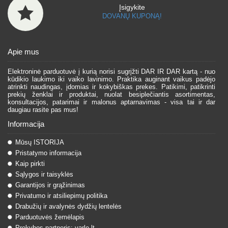
Įsigykite
DOVANŲ KUPONĄ!
Apie mus
Elektroninė parduotuvė į kurią norisi sugrįžti DAR IR DAR kartą - nuo
kūdikio laukimo iki vaiko lavinimo. Praktika auginant vaikus padėjo
atrinkti naudingas, įdomias ir kokybiškas prekes. Patikimi, patikrinti
prekių ženklai ir produktai, nuolat besiplečiantis asortimentas,
konsultacijos, patarimai ir malonus aptarnavimas - visa tai ir dar
daugiau rasite pas mus!
Informacija
Mūsų ISTORIJA
Pristatymo informacija
Kaip pirkti
Sąlygos ir taisyklės
Garantijos ir grąžinimas
Privatumo ir atsiliepimų politika
Drabužių ir avalynės dydžių lentelės
Parduotuvės žemėlapis
Prekybos partneris: varle.lt