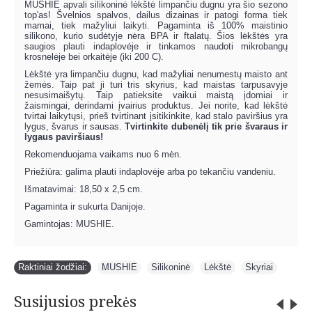
MUSHIE apvali silikoninė lėkštė limpančiu dugnu yra šio sezono
top'as! Švelnios spalvos, dailus dizainas ir patogi forma tiek
mamai, tiek mažyliui laikyti. Pagaminta iš 100% maistinio
silikono, kurio sudėtyje nėra BPA ir ftalatų. Šios lėkštės yra
saugios plauti indaplovėje ir tinkamos naudoti mikrobangų
krosnelėje bei orkaitėje (iki 200 C).
Lėkštė yra limpančiu dugnu, kad mažyliai nenumestų maisto ant
žemės. Taip pat ji turi tris skyrius, kad maistas tarpusavyje
nesusimaišytų. Taip patieksite vaikui maistą įdomiai ir
žaismingai, derindami įvairius produktus. Jei norite, kad lėkštė
tvirtai laikytųsi, prieš tvirtinant įsitikinkite, kad stalo paviršius yra
lygus, švarus ir sausas.
Tvirtinkite dubenėlį tik prie švaraus ir
lygaus paviršiaus!
Rekomenduojama vaikams nuo 6 mėn.
Priežiūra: galima plauti indaplovėje arba po tekančiu vandeniu.
Išmatavimai: 18,50 x 2,5 cm.
Pagaminta ir sukurta Danijoje.
Gamintojas: MUSHIE.
Raktiniai žodžiai:
MUSHIE
,
Silikoninė
,
Lėkštė
,
Skyriai
Susijusios prekės