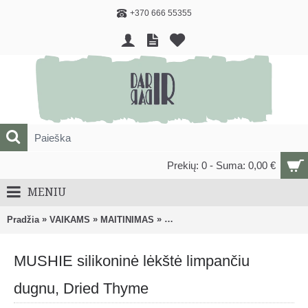
+370 666 55355
Prekių: 0 - Suma: 0,00 €
MENIU
»
»
»
Pradžia
VAIKAMS
MAITINIMAS
Vaikiški dubenėliai, lėkštės ir pri
MUSHIE silikoninė lėkštė limpančiu
dugnu, Dried Thyme