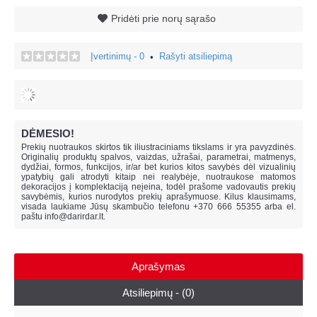
Pridėti prie norų sąrašo
Įvertinimų - 0
Rašyti atsiliepimą
•
DĖMESIO!
Prekių nuotraukos skirtos tik iliustraciniams tikslams ir yra pavyzdinės.
Originalių produktų spalvos, vaizdas, užrašai, parametrai, matmenys,
dydžiai, formos, funkcijos, ir/ar bet kurios kitos savybės dėl vizualinių
ypatybių gali atrodyti kitaip nei realybėje, n
uotraukose matomos
dekoracijos į komplektaciją neįeina,
todėl prašome vadovautis prekių
savybėmis, kurios nurodytos prekių aprašymuose. Kilus klausimams,
visada laukiame Jūsų skambučio telefonu +370 666 55355 arba el.
paštu
info@darirdar.lt
.
Aprašymas
Atsiliepimų - (0)