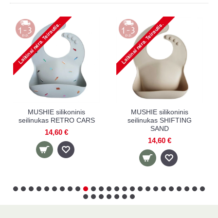
IE silikoninis
MUSHIE silikoninis
MUSHIE puod
nukas SHIFTING
seilinukas BLUSH
2 
SAND
14,60 €
11
14,60 €