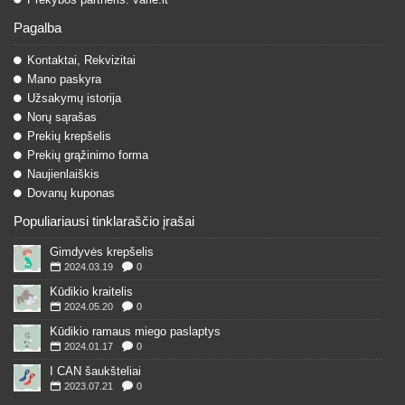
Pagalba
Kontaktai, Rekvizitai
Mano paskyra
Užsakymų istorija
Norų sąrašas
Prekių krepšelis
Prekių grąžinimo forma
Naujienlaiškis
Dovanų kuponas
Populiariausi tinklaraščio įrašai
Gimdyvės krepšelis
2024.03.19
0
Kūdikio kraitelis
2024.05.20
0
Kūdikio ramaus miego paslaptys
2024.01.17
0
I CAN šaukšteliai
2023.07.21
0