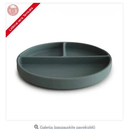
Galerija (paspauskite paveikslėlį)