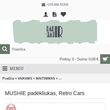
+370 666 55355
Prekių: 0 - Suma: 0,00 €
MENIU
»
»
»
Pradžia
VAIKAMS
MAITINIMAS
Vaikiški dubenėliai, lėkštės ir pri
MUSHIE padėkliukas, Retro Cars