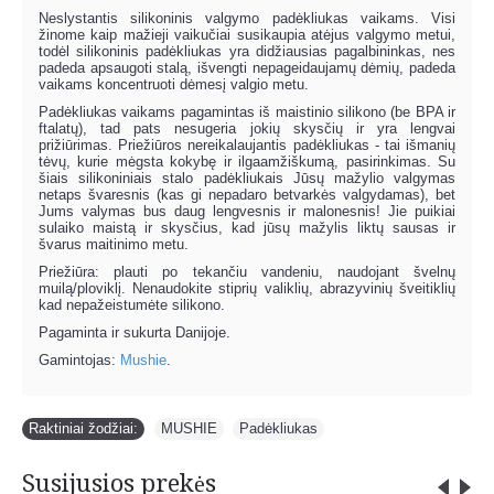
Neslystantis silikoninis valgymo padėkliukas vaikams. Visi
žinome kaip mažieji vaikučiai susikaupia atėjus valgymo metui,
todėl silikoninis padėkliukas yra didžiausias pagalbininkas, nes
padeda apsaugoti stalą, išvengti nepageidaujamų dėmių, padeda
vaikams koncentruoti dėmesį valgio metu.
Padėkliukas vaikams pagamintas iš maistinio silikono (be BPA ir
ftalatų), tad pats nesugeria jokių skysčių ir yra lengvai
prižiūrimas. Priežiūros nereikalaujantis padėkliukas - tai išmanių
tėvų, kurie mėgsta kokybę ir ilgaamžiškumą, pasirinkimas. Su
šiais silikoniniais stalo padėkliukais Jūsų mažylio valgymas
netaps švaresnis (kas gi nepadaro betvarkės valgydamas), bet
Jums valymas bus daug lengvesnis ir malonesnis! Jie puikiai
sulaiko maistą ir skysčius, kad jūsų mažylis liktų sausas ir
švarus maitinimo metu.
Priežiūra: plauti po tekančiu vandeniu, naudojant švelnų
muilą/ploviklį. Nenaudokite stiprių valiklių, abrazyvinių šveitiklių
kad nepažeistumėte silikono.
Pagaminta ir sukurta Danijoje.
Gamintojas:
Mushie
.
Raktiniai žodžiai:
MUSHIE
,
Padėkliukas
Susijusios prekės