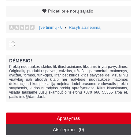
Pridėti prie norų sąrašo
Įvertinimų - 0
Rašyti atsiliepimą
•
DĖMESIO!
Prekių nuotraukos skirtos tik iliustraciniams tikslams ir yra pavyzdinės.
Originalių produktų spalvos, vaizdas, užrašai, parametrai, matmenys,
dydžiai, formos, funkcijos, ir/ar bet kurios kitos savybės dėl vizualinių
ypatybių gali atrodyti kitaip nei realybėje, n
uotraukose matomos
dekoracijos į komplektaciją neįeina,
todėl prašome vadovautis prekių
savybėmis, kurios nurodytos prekių aprašymuose. Kilus klausimams,
visada laukiame Jūsų skambučio telefonu +370 666 55355 arba el.
paštu
info@darirdar.lt
.
Aprašymas
Atsiliepimų - (0)