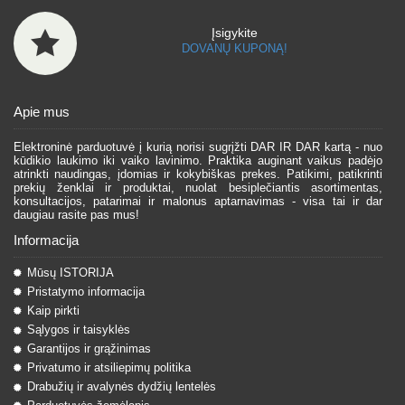
Įsigykite
DOVANŲ KUPONĄ!
Apie mus
Elektroninė parduotuvė į kurią norisi sugrįžti DAR IR DAR kartą - nuo
kūdikio laukimo iki vaiko lavinimo. Praktika auginant vaikus padėjo
atrinkti naudingas, įdomias ir kokybiškas prekes. Patikimi, patikrinti
prekių ženklai ir produktai, nuolat besiplečiantis asortimentas,
konsultacijos, patarimai ir malonus aptarnavimas - visa tai ir dar
daugiau rasite pas mus!
Informacija
Mūsų ISTORIJA
Pristatymo informacija
Kaip pirkti
Sąlygos ir taisyklės
Garantijos ir grąžinimas
Privatumo ir atsiliepimų politika
Drabužių ir avalynės dydžių lentelės