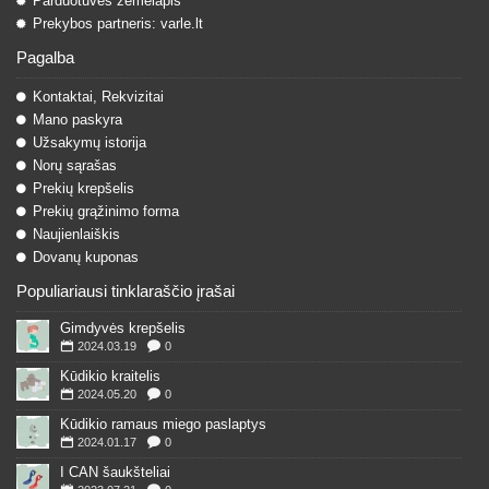
Parduotuvės žemėlapis
Prekybos partneris: varle.lt
Pagalba
Kontaktai, Rekvizitai
Mano paskyra
Užsakymų istorija
Norų sąrašas
Prekių krepšelis
Prekių grąžinimo forma
Naujienlaiškis
Dovanų kuponas
Populiariausi tinklaraščio įrašai
Gimdyvės krepšelis
2024.03.19
0
Kūdikio kraitelis
2024.05.20
0
Kūdikio ramaus miego paslaptys
2024.01.17
0
I CAN šaukšteliai