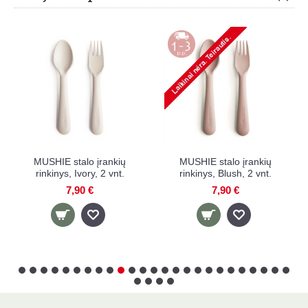
USHIE stalo įrankių
MUSHIE stalo įrankių
MUSH
inkinys, Ivory, 2 vnt.
rinkinys, Blush, 2 vnt.
7,90 €
7,90 €