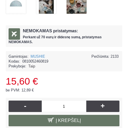
NEMOKAMAS pristatymas:
Perkant už
70 eur
ų ir
didesnę sumą, pristatymas
NEMOKAMAS.
Gamintojas:
MUSHIE
Peržiūrėta: 2133
Kodas:
0810052460819
Prekyboje:
Taip
15,60 €
be PVM: 12,89 €
-
+
Į KREPŠELĮ