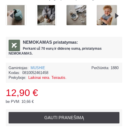
NEMOKAMAS pristatymas:
Perkant už
70 eur
ų ir
didesnę sumą, pristatymas
NEMOKAMAS.
Gamintojas:
MUSHIE
Peržiūrėta: 1880
Kodas:
0810052461458
Prekyboje:
Laikinai nėra. Teirautis.
12,90 €
be PVM: 10,66 €
GAUTI PRANEŠIMĄ