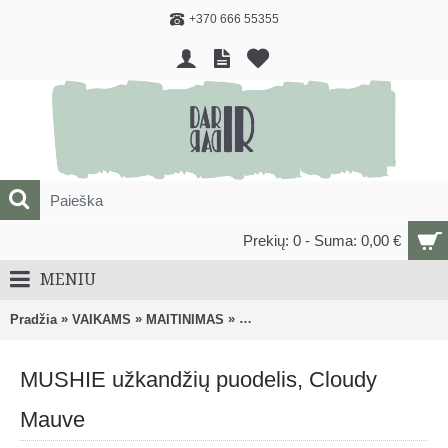
+370 666 55355
Prekių: 0 - Suma: 0,00 €
MENIU
»
»
»
Pradžia
VAIKAMS
MAITINIMAS
Indai užkandžiams, maisto laikym
MUSHIE užkandžių puodelis, Cloudy
Mauve