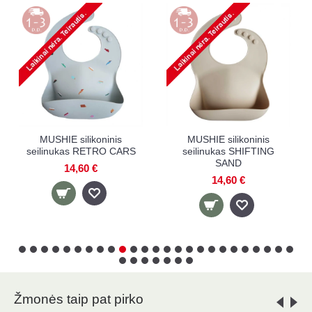
MUSHIE silikoninis
MUSHIE silikoninis
MUS
ilinukas RETRO CARS
seilinukas SHIFTING
sei
SAND
14,60 €
14,60 €
Žmonės taip pat pirko