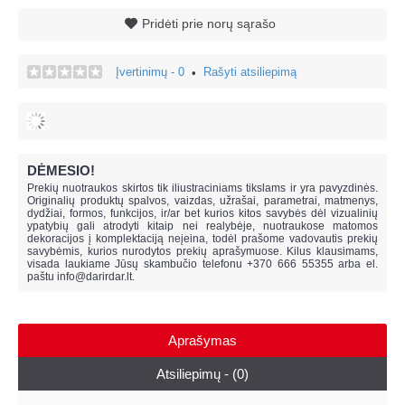
Pridėti prie norų sąrašo
Įvertinimų - 0
Rašyti atsiliepimą
•
DĖMESIO!
Prekių nuotraukos skirtos tik iliustraciniams tikslams ir yra pavyzdinės.
Originalių produktų spalvos, vaizdas, užrašai, parametrai, matmenys,
dydžiai, formos, funkcijos, ir/ar bet kurios kitos savybės dėl vizualinių
ypatybių gali atrodyti kitaip nei realybėje, n
uotraukose matomos
dekoracijos į komplektaciją neįeina,
todėl prašome vadovautis prekių
savybėmis, kurios nurodytos prekių aprašymuose. Kilus klausimams,
visada laukiame Jūsų skambučio telefonu +370 666 55355 arba el.
paštu
info@darirdar.lt
.
Aprašymas
Atsiliepimų - (0)