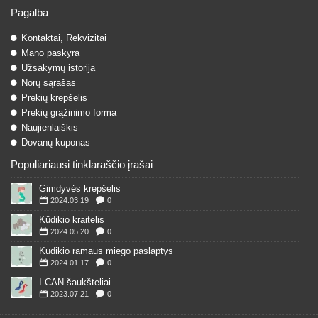
Pagalba
Kontaktai, Rekvizitai
Mano paskyra
Užsakymų istorija
Norų sąrašas
Prekių krepšelis
Prekių grąžinimo forma
Naujienlaiškis
Dovanų kuponas
Populiariausi tinklaraščio įrašai
Gimdyvės krepšelis
2024.03.19
0
Kūdikio kraitelis
2024.05.20
0
Kūdikio ramaus miego paslaptys
2024.01.17
0
I CAN šaukšteliai
2023.07.21
0