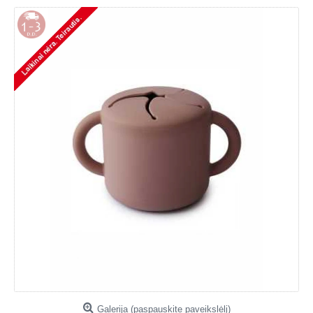
Galerija (paspauskite paveikslėlį)