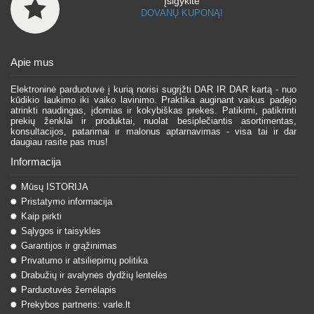
Įsigykite
DOVANŲ KUPONĄ!
Apie mus
Elektroninė parduotuvė į kurią norisi sugrįžti DAR IR DAR kartą - nuo
kūdikio laukimo iki vaiko lavinimo. Praktika auginant vaikus padėjo
atrinkti naudingas, įdomias ir kokybiškas prekes. Patikimi, patikrinti
prekių ženklai ir produktai, nuolat besiplečiantis asortimentas,
konsultacijos, patarimai ir malonus aptarnavimas - visa tai ir dar
daugiau rasite pas mus!
Informacija
Mūsų ISTORIJA
Pristatymo informacija
Kaip pirkti
Sąlygos ir taisyklės
Garantijos ir grąžinimas
Privatumo ir atsiliepimų politika
Drabužių ir avalynės dydžių lentelės
Parduotuvės žemėlapis
Prekybos partneris: varle.lt