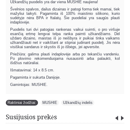
Užkandžių puodelis yra dar viena MUSHIE naujiena!
Švelnios spalvos, dailus dizainas ir patogi forma tiek mamai, tiek
mažyliui laikyti. Pagaminta iš 100% maistinio silikono, kurio
sudėtyje nėra BPA ir ftalatų. Šie puodeliai yra saugūs plauti
indaplovėje.
Puodelis turi dvi patogias rankenas vaikui suimti, o pro viršuje
esančią ertmę lengvai telpa ranka paimti užkandžiams. Dėl
uždaro dizaino, maistas iš jo neišbyra ir puikiai tinka vaikams
užkandžiauti net ir vaikštant ar stipriai judinant puodelį. Jis nėra
visiškai sandarus ir skystis iš jo išbėgs, jei apversite.
Priežiūra: galima plauti indaplovėje arba po tekančiu vandeniu.
Po plovimo rekomenduojama nusausinti arba palaukti, kol
išdžius natūraliai.
Išmatavimai: 14 x 8.5 cm.
Pagaminta ir sukurta Danijoje.
Gamintojas: MUSHIE.
Raktiniai žodžiai:
MUSHIE
,
Užkandžių indelis
Susijusios prekės