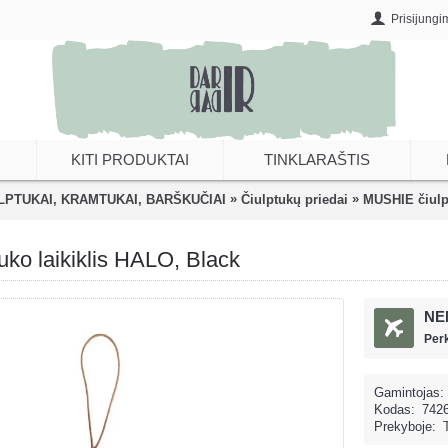
Prisijungi
KITI PRODUKTAI
TINKLARAŠTIS
»
»
LPTUKAI, KRAMTUKAI, BARŠKUČIAI
Čiulptukų priedai
MUSHIE čiulpt
ko laikiklis HALO, Black
NE
Per
Gamintojas:
Kodas:
742
Prekyboje: