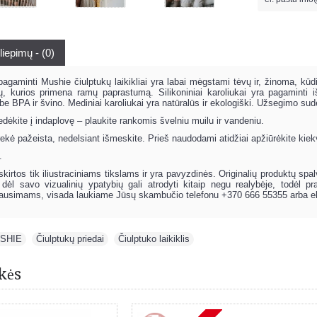
liepimų - (0)
minti Mushie čiulptukų laikikliai yra labai mėgstami tėvų ir, žinoma, kūdikių
vų, kurios primena ramų paprastumą. Silikoniniai karoliukai yra pagamint
be BPA ir švino. Mediniai karoliukai yra natūralūs ir ekologiški. Užsegimo sudėt
edėkite į indaplovę – plaukite rankomis švelniu muilu ir vandeniu.
prekė pažeista, nedelsiant išmeskite. Prieš naudodami atidžiai apžiūrėkite kiek
.
kirtos tik iliustraciniams tikslams ir yra pavyzdinės. Originalių produktų spa
dėl savo vizualinių ypatybių gali atrodyti kitaip negu realybėje, todėl 
lausimams, visada laukiame Jūsų skambučio telefonu +370 666 55355 arba e
SHIE
,
Čiulptukų priedai
,
Čiulptuko laikiklis
kės