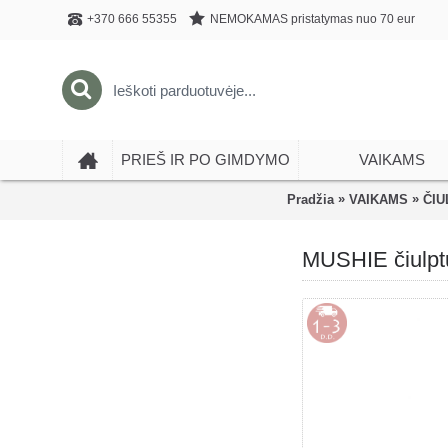
NEMOKAMAS pristatymas nuo 70 eur
+370 666 55355
PRIEŠ IR PO GIMDYMO
VAIKAMS
»
»
Pradžia
VAIKAMS
ČIU
MUSHIE čiulptu