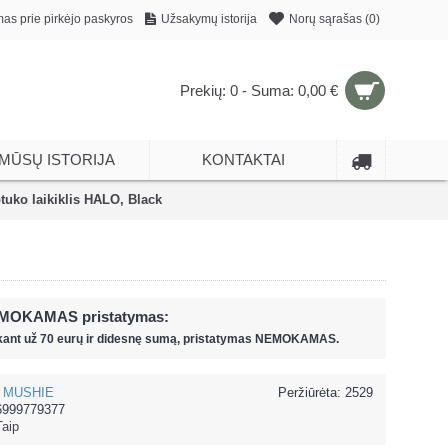
mas prie pirkėjo paskyros
Užsakymų istorija
Norų sąrašas (
0
)
Prekių: 0 - Suma: 0,00 €
MŪSŲ ISTORIJA
KONTAKTAI
uko laikiklis HALO, Black
MOKAMAS pristatymas:
kant už
70 eur
ų ir
didesnę sumą, pristatymas NEMOKAMAS.
MUSHIE
Peržiūrėta: 2529
6999779377
Taip