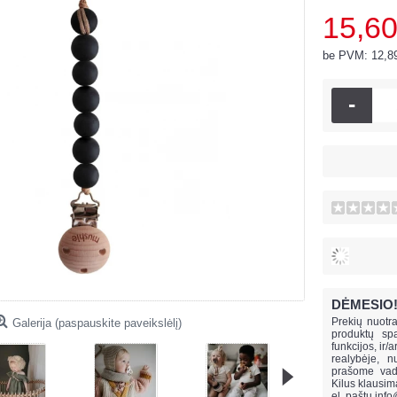
15,60
be PVM: 12,8
-
DĖMESIO
Prekių nuotra
Galerija (paspauskite paveikslėlį)
produktų spa
funkcijos, ir/
realybėje, n
prašome vado
Kilus klausi
el. paštu
info