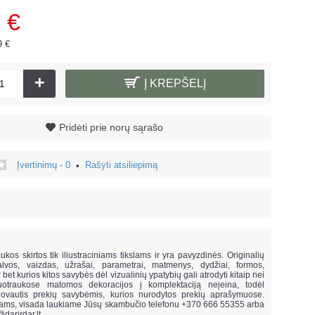
 €
9 €
+
Į KREPŠELĮ
Pridėti prie norų sąrašo
Įvertinimų - 0
Rašyti atsiliepimą
•
!
ukos skirtos tik iliustraciniams tikslams ir yra pavyzdinės. Originalių
lvos, vaizdas, užrašai, parametrai, matmenys, dydžiai, formos,
ar bet kurios kitos savybės dėl vizualinių ypatybių gali atrodyti kitaip nei
uotraukose matomos dekoracijos į komplektaciją neįeina,
todėl
vautis prekių savybėmis, kurios nurodytos prekių aprašymuose.
mams, visada laukiame Jūsų skambučio telefonu +370 666 55355 arba
@darirdar.lt
.