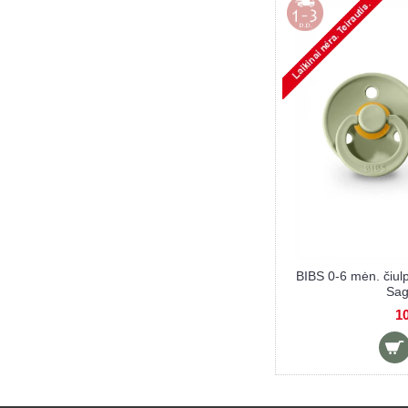
. čiulptukai COLOUR, 2 vnt.,
BIBS 0-6 mėn. čiulptukai COLO
Sage/Ivory
Sand/Pistachio
10,90 €
9,90 €