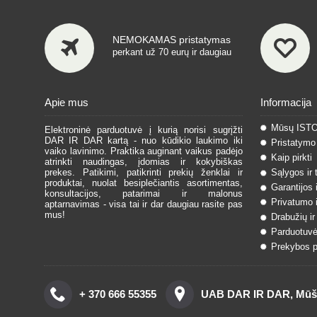
NEMOKAMAS pristatymas
perkant už 70 eurų ir daugiau
Apie mus
Informacija
Mūsų IST
Elektroninė parduotuvė į kurią norisi sugrįžti
DAR IR DAR kartą - nuo kūdikio laukimo iki
Pristatymo 
vaiko lavinimo. Praktika auginant vaikus padėjo
Kaip pirkti
atrinkti naudingas, įdomias ir kokybiškas
prekes. Patikimi, patikrinti prekių ženklai ir
Sąlygos ir 
produktai, nuolat besiplečiantis asortimentas,
Garantijos 
konsultacijos, patarimai ir malonus
Privatumo i
aptarnavimas - visa tai ir dar daugiau rasite pas
mus!
Drabužių ir
Parduotuvė
Prekybos pa
+ 370 666 55355
UAB DAR IR DAR, Mūšos