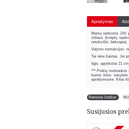
Aprašymas
Atsi
Mamų rankomis JAV paga
stiliaus įkvėptų spal
netoksiški, bekvapiai, 
Valymo instrukcijos: n
Tai nėra žaislas. Jei 
Ilgis: apytiksliai 21 cm
*** Prekių nuotraukos s
kurios kitos savybės 
aprašymuose. Kilus k
Raktiniai žodžiai:
MU
Susijusios pre