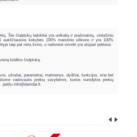
. Šie čiulptukų laikikliai yra unikalių ir prašmatnių, vintažinio
i iš aukščiausios kokybės 100% maistinio silikono ir yra 100%
yje taip pat nėra švino, o nailoninė virvelė yra atspari pelėsiui.
vieną kūdikio čiulptuką.
lvos, užrašai, parametrai, matmenys, dydžiai, funkcijos, ir/ar bet
prašome vadovautis prekių savybėmis, kurios nurodytos prekių
l. paštu
info@darirdar.lt
.