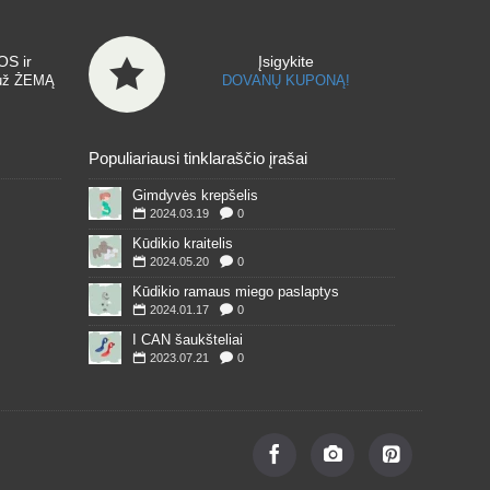
S ir
Įsigykite
už ŽEMĄ
DOVANŲ KUPONĄ!
Populiariausi tinklaraščio įrašai
Gimdyvės krepšelis
2024.03.19
0
Kūdikio kraitelis
2024.05.20
0
Kūdikio ramaus miego paslaptys
2024.01.17
0
I CAN šaukšteliai
2023.07.21
0