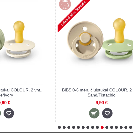
UR, 2 vnt.,
BIBS 6-18 mėn. čiulptukai COLOUR, 2 vnt.,
Sand/Pistachio
9,90 €