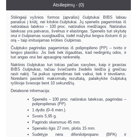
Atsiliepimų - (0)
Stilingieji vyšnios formos (apvalūs) čiulptukai BIBS labiau
panašus į krūtį, nei kitokie čiulptukai. Jų spenelis pagamintas iš
natūralaus latekso – 100 proc. natūralios medžiagos. Natūralus
lateksas yra patvarus, švelnus ir elastingas. Spenelis turi skylutę
orui ir čiulpiamas susiglaudžia, todėl mažyliui lengva išstumi iš jo
orą – taip imituojamas krūties čiulpimas.
Čiulptuko pagrindas pagamintas iš polipropileno (PP) – tvirto ir
lengvo plastiko. Jis šiek tiek išgaubtas, kad nedirgintų odos, ir
turi angas orui bei apsauginę rankenėlę.
Naktinis čiulptukas turi tokias pačias savybes, kaip ir įprastas
BIBS čiulptukas, tačiau šviečiantis žiedelis leidžia jį greičiau
rasti naktį. Tai puikus sprendimas tiek vaikui, tiek ir tėveliams.
Norėdami pasiekti maksimalų rezultatą, palaikykite čiulptuką
ryškioje šviesoje bent 10 sekundžių.
Detalesnė informacija:
Spenelis – 100 proc. natūralus lateksas, pagrindas –
polipropilenas (PP).
1 dydis (0–6 mėn.).
Svoris 5,95 g.
Pagrindo skersmuo 45 mm.
Spenelio ilgis 27 mm, plotis 15 mm.
Sudėtyje nėra difenilolpropano (BPA) ir