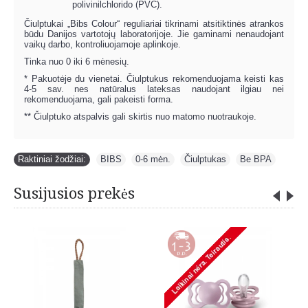
polivinilchlorido (PVC).
Čiulptukai „Bibs Colour“ reguliariai tikrinami atsitiktinės atrankos
būdu Danijos vartotojų laboratorijoje. Jie gaminami nenaudojant
vaikų darbo, kontroliuojamoje aplinkoje.
Tinka nuo 0 iki 6 mėnesių.
* Pakuotėje du vienetai. Čiulptukus rekomenduojama keisti kas
4-5 sav. nes natūralus lateksas naudojant ilgiau nei
rekomenduojama, gali pakeisti forma.
** Čiulptuko atspalvis gali skirtis nuo matomo nuotraukoje.
Raktiniai žodžiai:
BIBS
,
0-6 mėn.
,
Čiulptukas
,
Be BPA
Susijusios prekės