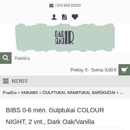
+370 666 55355
Prekių: 0 - Suma: 0,00 €
MENIU
»
»
»
Pradžia
VAIKAMS
ČIULPTUKAI, KRAMTUKAI, BARŠKUČIAI
Čiulp
BIBS 0-6 mėn. čiulptukai COLOUR
NIGHT, 2 vnt., Dark Oak/Vanilla