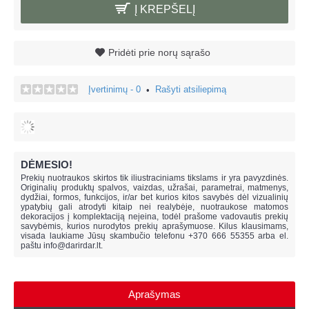
Į KREPŠELĮ
Pridėti prie norų sąrašo
Įvertinimų - 0
Rašyti atsiliepimą
•
DĖMESIO!
Prekių nuotraukos skirtos tik iliustraciniams tikslams ir yra pavyzdinės.
Originalių produktų spalvos, vaizdas, užrašai, parametrai, matmenys,
dydžiai, formos, funkcijos, ir/ar bet kurios kitos savybės dėl vizualinių
ypatybių gali atrodyti kitaip nei realybėje, n
uotraukose matomos
dekoracijos į komplektaciją neįeina,
todėl prašome vadovautis prekių
savybėmis, kurios nurodytos prekių aprašymuose. Kilus klausimams,
visada laukiame Jūsų skambučio telefonu +370 666 55355 arba el.
paštu
info@darirdar.lt
.
Aprašymas