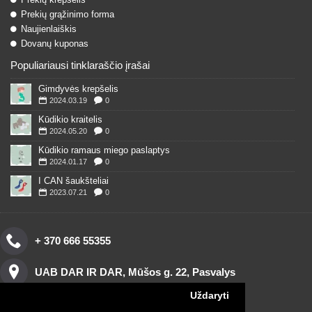
Prekių grąžinimo forma
Naujienlaiškis
Dovanų kuponas
Populiariausi tinklaraščio įrašai
Gimdyvės krepšelis
2024.03.19
0
Kūdikio kraitelis
2024.05.20
0
Kūdikio ramaus miego paslaptys
2024.01.17
0
I CAN šaukšteliai
2023.07.21
0
+ 370 666 55355
UAB DAR IR DAR, Mūšos g. 22, Pasvalys
Uždaryti