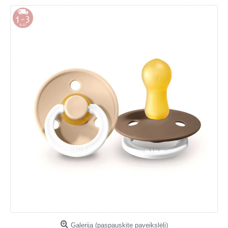
Galerija (paspauskite paveikslėlį)