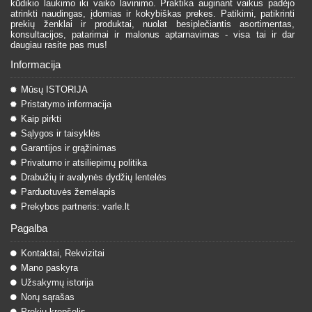
kūdikio laukimo iki vaiko lavinimo. Praktika auginant vaikus padėjo
atrinkti naudingas, įdomias ir kokybiškas prekes. Patikimi, patikrinti
prekių ženklai ir produktai, nuolat besiplečiantis asortimentas,
konsultacijos, patarimai ir malonus aptarnavimas - visa tai ir dar
daugiau rasite pas mus!
Informacija
Mūsų ISTORIJA
Pristatymo informacija
Kaip pirkti
Sąlygos ir taisyklės
Garantijos ir grąžinimas
Privatumo ir atsiliepimų politika
Drabužių ir avalynės dydžių lentelės
Parduotuvės žemėlapis
Prekybos partneris: varle.lt
Pagalba
Kontaktai, Rekvizitai
Mano paskyra
Užsakymų istorija
Norų sąrašas
Prekių krepšelis