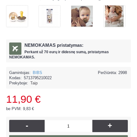
NEMOKAMAS pristatymas:
Perkant už
70 eur
ų ir
didesnę sumą, pristatymas
NEMOKAMAS.
Gamintojas:
BIBS
Peržiūrėta: 2998
Kodas:
5713795210022
Prekyboje:
Taip
11,90 €
be PVM: 9,83 €
-
+