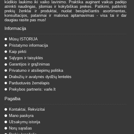
kūdikio laukimo iki vaiko lavinimo. Praktika auginant vaikus padėjo
atrinkti naudingas, įdomias ir kokybiškas prekes. Patikimi, patikrinti
prekių ženklai ir produktai, nuolat besiplečiantis asortimentas,
konsultacijos, patarimai ir malonus aptarnavimas - visa tai ir dar
daugiau rasite pas mus!
Informacija
Mūsų ISTORIJA
Pristatymo informacija
Kaip pirkti
Sąlygos ir taisyklės
Garantijos ir grąžinimas
Privatumo ir atsiliepimų politika
Drabužių ir avalynės dydžių lentelės
Parduotuvės žemėlapis
Prekybos partneris: varle.lt
Pagalba
Kontaktai, Rekvizitai
Mano paskyra
Užsakymų istorija
Norų sąrašas