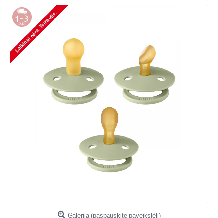
Galerija (paspauskite paveikslėlį)