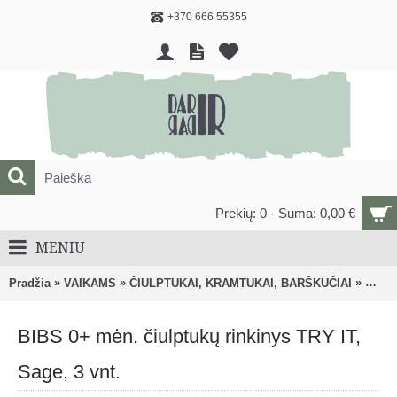
+370 666 55355
Prekių: 0 - Suma: 0,00 €
MENIU
»
»
»
Pradžia
VAIKAMS
ČIULPTUKAI, KRAMTUKAI, BARŠKUČIAI
Čiulp
BIBS 0+ mėn. čiulptukų rinkinys TRY IT,
Sage, 3 vnt.