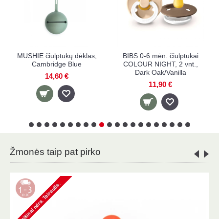
MUSHIE čiulptukų dėklas,
BIBS 0-6 mėn. čiulptukai
Cambridge Blue
COLOUR NIGHT, 2 vnt.,
Dark Oak/Vanilla
14,60 €
11,90 €
Žmonės taip pat pirko