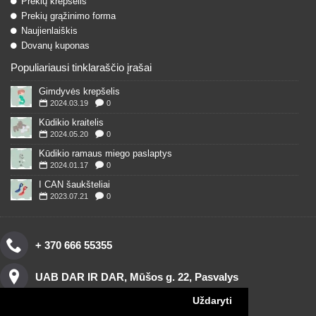
Prekių krepšelis
Prekių grąžinimo forma
Naujienlaiškis
Dovanų kuponas
Populiariausi tinklaraščio įrašai
Gimdyvės krepšelis
2024.03.19
0
Kūdikio kraitelis
2024.05.20
0
Kūdikio ramaus miego paslaptys
2024.01.17
0
I CAN šaukšteliai
2023.07.21
0
+ 370 666 55355
UAB DAR IR DAR, Mūšos g. 22, Pasvalys
Uždaryti