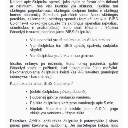
Kalbant apie čiulptuko spenelį, joks dydis ar forma nėra tinkami
ar netinkami, nes visi kūdikiai yra skirtingi. Kūdikiai turi
skirtingus pageidavimus, skirtingus čiulpimo būdus ir skirtingą
burnos anatomiją. Siekdami patenkinti visus šiuos skirtingus
poreikius, siūlome trijų skirtingų spenelių formų čiulptukus. BIBS
Color Try-it kolekcijoje gausite tris skirtingus spenelius (apvalius,
simetriškus ir anatomiškus), kurie skirti tėvams ir kūdikiui
išbandyti ir surasti pageidaujamą BIBS čiulptuką.
Visi speneliai yra iš natūralaus kaučiuko latekso.
Visi čiulptukai turi BIBS apvalų spalvotą čiulptuko
skydelį.
Visi čiulptukai yra tinkami nuo gimimo.
Idealus rinkinys jei nežinote, kurią formą pasirinkti, galite
išbandyti visas ir pažiūrėti, kuri tinkamiausia Jūsų mažyliui.
Rekomenduojama čiulptukus keisti kas 4-6 savaites (naudojant
intensyviai - kas mėnesį).
Kaip tinkamai plauti BIBS čiulptukus?
Įdėkite čiulptukus į švarų dubenėlį.
Į dubenėlį įpilkite verdančio vandens.
Palikite čiulptukus karštame vandenyje apie 5 min.
Išimkite čiulptukus ir leiskite jiems išdžiūti, jeigu
viduje yra vandens – išspauskite.
Pastabos.
Atidžiai apžiūrėkite čiulptuką ir patampykite į visas
puses prieš kiekvieną naudojimą. Jei pastebėjote kokius nors