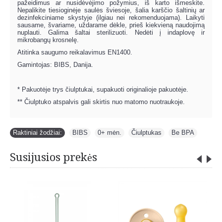
pažeidimus ar nusidėvėjimo požymius, iš karto išmeskite.
Nepalikite tiesioginėje saulės šviesoje, šalia karščio šaltinių ar
dezinfekciniame skystyje (ilgiau nei rekomenduojama). Laikyti
sausame, švariame, uždarame dėkle, prieš kiekvieną naudojimą
nuplauti. Galima šaltai sterilizuoti. Nedėti į indaplovę ir
mikrobangų krosnelę.
Atitinka saugumo reikalavimus EN1400.
Gamintojas: BIBS, Danija.
* Pakuotėje trys čiulptukai, supakuoti originalioje pakuotėje.
** Čiulptuko atspalvis gali skirtis nuo matomo nuotraukoje.
Raktiniai žodžiai:
BIBS
,
0+ mėn.
,
Čiulptukas
,
Be BPA
Susijusios prekės