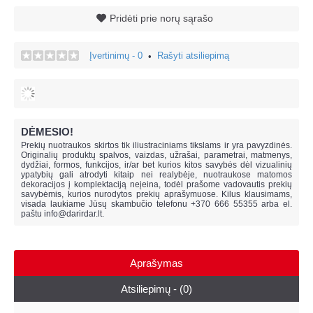
Pridėti prie norų sąrašo
Įvertinimų - 0
Rašyti atsiliepimą
•
DĖMESIO!
Prekių nuotraukos skirtos tik iliustraciniams tikslams ir yra pavyzdinės.
Originalių produktų spalvos, vaizdas, užrašai, parametrai, matmenys,
dydžiai, formos, funkcijos, ir/ar bet kurios kitos savybės dėl vizualinių
ypatybių gali atrodyti kitaip nei realybėje, n
uotraukose matomos
dekoracijos į komplektaciją neįeina,
todėl prašome vadovautis prekių
savybėmis, kurios nurodytos prekių aprašymuose. Kilus klausimams,
visada laukiame Jūsų skambučio telefonu +370 666 55355 arba el.
paštu
info@darirdar.lt
.
Aprašymas
Atsiliepimų - (0)